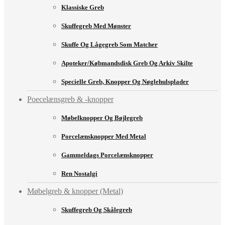
Klassiske Greb
Skuffegreb Med Mønster
Skuffe Og Lågegreb Som Matcher
Apoteker/købmandsdisk Greb Og Arkiv Skilte
Specielle Greb, Knopper Og Nøglehulsplader
Poecelænsgreb & -knopper
Møbelknopper Og Bøjlegreb
Porcelænsknopper Med Metal
Gammeldags Porcelænsknopper
Ren Nostalgi
Møbelgreb & knopper (Metal)
Skuffegreb Og Skålegreb