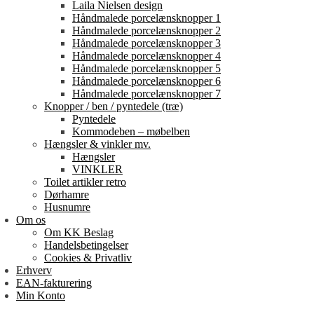
Laila Nielsen design
Håndmalede porcelænsknopper 1
Håndmalede porcelænsknopper 2
Håndmalede porcelænsknopper 3
Håndmalede porcelænsknopper 4
Håndmalede porcelænsknopper 5
Håndmalede porcelænsknopper 6
Håndmalede porcelænsknopper 7
Knopper / ben / pyntedele (træ)
Pyntedele
Kommodeben – møbelben
Hængsler & vinkler mv.
Hængsler
VINKLER
Toilet artikler retro
Dørhamre
Husnumre
Om os
Om KK Beslag
Handelsbetingelser
Cookies & Privatliv
Erhverv
EAN-fakturering
Min Konto