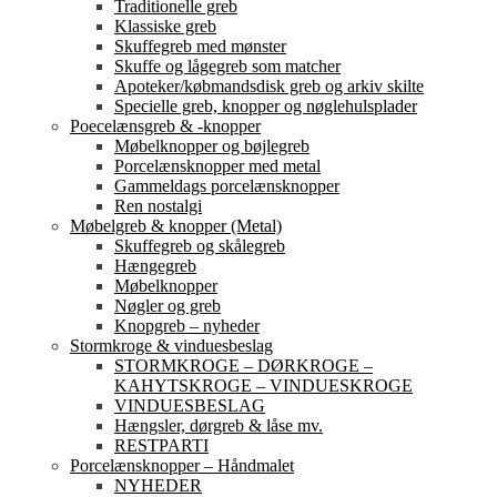
Traditionelle greb
Klassiske greb
Skuffegreb med mønster
Skuffe og lågegreb som matcher
Apoteker/købmandsdisk greb og arkiv skilte
Specielle greb, knopper og nøglehulsplader
Poecelænsgreb & -knopper
Møbelknopper og bøjlegreb
Porcelænsknopper med metal
Gammeldags porcelænsknopper
Ren nostalgi
Møbelgreb & knopper (Metal)
Skuffegreb og skålegreb
Hængegreb
Møbelknopper
Nøgler og greb
Knopgreb – nyheder
Stormkroge & vinduesbeslag
STORMKROGE – DØRKROGE –
KAHYTSKROGE – VINDUESKROGE
VINDUESBESLAG
Hængsler, dørgreb & låse mv.
RESTPARTI
Porcelænsknopper – Håndmalet
NYHEDER