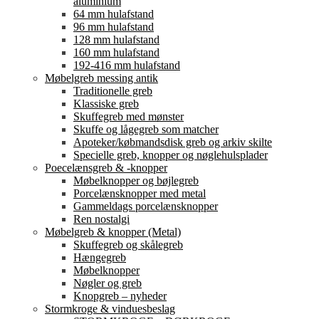
aluminium
64 mm hulafstand
96 mm hulafstand
128 mm hulafstand
160 mm hulafstand
192-416 mm hulafstand
Møbelgreb messing antik
Traditionelle greb
Klassiske greb
Skuffegreb med mønster
Skuffe og lågegreb som matcher
Apoteker/købmandsdisk greb og arkiv skilte
Specielle greb, knopper og nøglehulsplader
Poecelænsgreb & -knopper
Møbelknopper og bøjlegreb
Porcelænsknopper med metal
Gammeldags porcelænsknopper
Ren nostalgi
Møbelgreb & knopper (Metal)
Skuffegreb og skålegreb
Hængegreb
Møbelknopper
Nøgler og greb
Knopgreb – nyheder
Stormkroge & vinduesbeslag