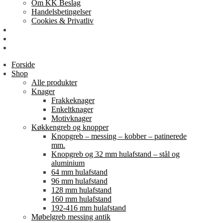
Om KK Beslag
Handelsbetingelser
Cookies & Privatliv
Erhverv
EAN-fakturering
Min Konto
Forside
Shop
Alle produkter
Knager
Frakkeknager
Enkeltknager
Motivknager
Køkkengreb og knopper
Knopgreb – messing – kobber – patinerede
mm.
Knopgreb og 32 mm hulafstand – stål og
aluminium
64 mm hulafstand
96 mm hulafstand
128 mm hulafstand
160 mm hulafstand
192-416 mm hulafstand
Møbelgreb messing antik