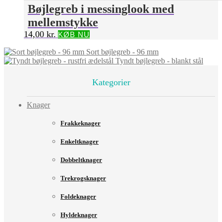
Bøjlegreb i messinglook med
mellemstykke
14,00
kr.
KØB NU
Sort bøjlegreb - 96 mm
Tyndt bøjlegreb - blankt stål
Kategorier
Knager
Frakkeknager
Enkeltknager
Dobbeltknager
Trekrogsknager
Foldeknager
Hyldeknager