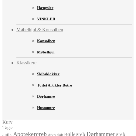
Hængsler
VINKLER
Møbelhjul & Konsolben
Konsolben
Møbelhjul
Klassikere
Skibsklokker
Toilet Artikler Retro
Dørhamre
Husnumre
Kurv
Tags:
Apotekergreb
Dørhammer
Bøjlegreb
greb
antik
Arkiv skilt