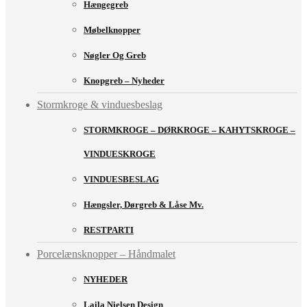
Hængegreb
Møbelknopper
Nøgler Og Greb
Knopgreb – Nyheder
Stormkroge & vinduesbeslag
STORMKROGE – DØRKROGE – KAHYTSKROGE –
VINDUESKROGE
VINDUESBESLAG
Hængsler, Dørgreb & Låse Mv.
RESTPARTI
Porcelænsknopper – Håndmalet
NYHEDER
Laila Nielsen Design