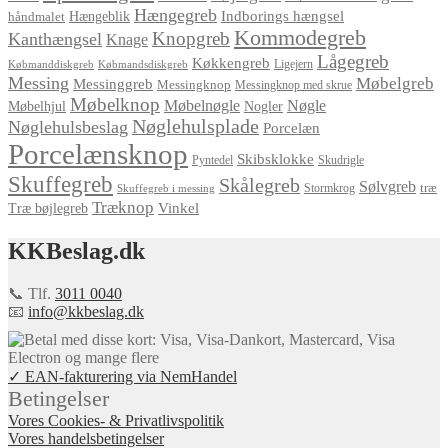
Hængegreb
Indborings hængsel
håndmalet
Hængeblik
Kommodegreb
Knopgreb
Kanthængsel
Knage
Lågegreb
Køkkengreb
Ligejern
Købmanddiskgreb
Købmandsdiskgreb
Messing
Møbelgreb
Messinggreb
Messingknop
Messingknop med skrue
Møbelknop
Møbelnøgle
Nøgle
Møbelhjul
Nogler
Nøglehulsplade
Nøglehulsbeslag
Porcelæn
Porcelænsknop
Skibsklokke
Pyntedel
Skudrigle
Skuffegreb
Skålegreb
Sølvgreb
træ
Stormkrog
Skuffegreb i messing
Træknop
Vinkel
Træ bøjlegreb
KKBeslag.dk
📞 Tlf.
3011 0040
📧
info@kkbeslag.dk
✓ EAN-fakturering via NemHandel
Betingelser
Vores Cookies- & Privatlivspolitik
Vores handelsbetingelser