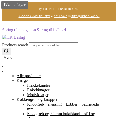
Ikke på lager
Ikke på lager
Ikke på lager
📦 1-3 DAGE – FRAGT 34,5 KR.
⭐-GODE ANMELDELSER
📞
3011 0040
📧
INFO@KKBESLAG.DK
Spring til navigation
Spring til indhold
Products search
Menu
Forside
Shop
Alle produkter
Knager
Frakkeknager
Enkeltknager
Motivknager
Køkkengreb og knopper
Knopgreb – messing – kobber – patinerede
mm.
Knopgreb og 32 mm hulafstand – stål og