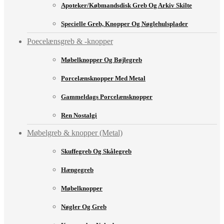
Apoteker/købmandsdisk Greb Og Arkiv Skilte
Specielle Greb, Knopper Og Nøglehulsplader
Poecelænsgreb & -knopper
Møbelknopper Og Bøjlegreb
Porcelænsknopper Med Metal
Gammeldags Porcelænsknopper
Ren Nostalgi
Møbelgreb & knopper (Metal)
Skuffegreb Og Skålegreb
Hængegreb
Møbelknopper
Nøgler Og Greb