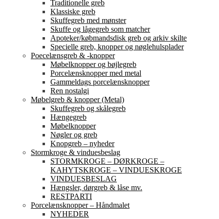
Traditionelle greb
Klassiske greb
Skuffegreb med mønster
Skuffe og lågegreb som matcher
Apoteker/købmandsdisk greb og arkiv skilte
Specielle greb, knopper og nøglehulsplader
Poecelænsgreb & -knopper
Møbelknopper og bøjlegreb
Porcelænsknopper med metal
Gammeldags porcelænsknopper
Ren nostalgi
Møbelgreb & knopper (Metal)
Skuffegreb og skålegreb
Hængegreb
Møbelknopper
Nøgler og greb
Knopgreb – nyheder
Stormkroge & vinduesbeslag
STORMKROGE – DØRKROGE –
KAHYTSKROGE – VINDUESKROGE
VINDUESBESLAG
Hængsler, dørgreb & låse mv.
RESTPARTI
Porcelænsknopper – Håndmalet
NYHEDER