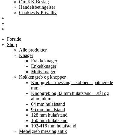
Om KK Beslag
Handelsbetingelser
Cookies & Privatliv
Erhverv
EAN-fakturering
Min Konto
Forside
Shop
Alle produkter
Knager
Frakkeknager
Enkeltknager
Motivknager
Køkkengreb og knopper
Knopgreb – messing – kobber – patinerede
mm.
Knopgreb og 32 mm hulafstand – stål og
aluminium
64 mm hulafstand
96 mm hulafstand
128 mm hulafstand
160 mm hulafstand
192-416 mm hulafstand
Møbelgreb messing antik