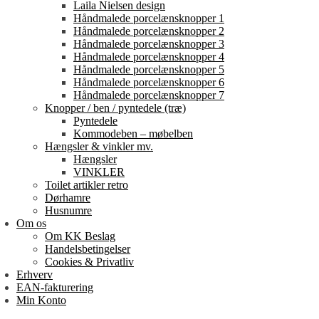
Laila Nielsen design
Håndmalede porcelænsknopper 1
Håndmalede porcelænsknopper 2
Håndmalede porcelænsknopper 3
Håndmalede porcelænsknopper 4
Håndmalede porcelænsknopper 5
Håndmalede porcelænsknopper 6
Håndmalede porcelænsknopper 7
Knopper / ben / pyntedele (træ)
Pyntedele
Kommodeben – møbelben
Hængsler & vinkler mv.
Hængsler
VINKLER
Toilet artikler retro
Dørhamre
Husnumre
Om os
Om KK Beslag
Handelsbetingelser
Cookies & Privatliv
Erhverv
EAN-fakturering
Min Konto