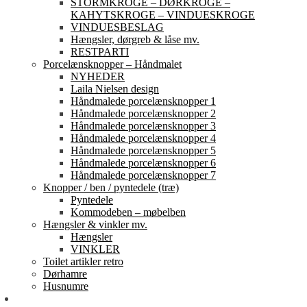
STORMKROGE – DØRKROGE –
KAHYTSKROGE – VINDUESKROGE
VINDUESBESLAG
Hængsler, dørgreb & låse mv.
RESTPARTI
Porcelænsknopper – Håndmalet
NYHEDER
Laila Nielsen design
Håndmalede porcelænsknopper 1
Håndmalede porcelænsknopper 2
Håndmalede porcelænsknopper 3
Håndmalede porcelænsknopper 4
Håndmalede porcelænsknopper 5
Håndmalede porcelænsknopper 6
Håndmalede porcelænsknopper 7
Knopper / ben / pyntedele (træ)
Pyntedele
Kommodeben – møbelben
Hængsler & vinkler mv.
Hængsler
VINKLER
Toilet artikler retro
Dørhamre
Husnumre
Om os