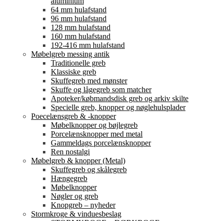
aluminium
64 mm hulafstand
96 mm hulafstand
128 mm hulafstand
160 mm hulafstand
192-416 mm hulafstand
Møbelgreb messing antik
Traditionelle greb
Klassiske greb
Skuffegreb med mønster
Skuffe og lågegreb som matcher
Apoteker/købmandsdisk greb og arkiv skilte
Specielle greb, knopper og nøglehulsplader
Poecelænsgreb & -knopper
Møbelknopper og bøjlegreb
Porcelænsknopper med metal
Gammeldags porcelænsknopper
Ren nostalgi
Møbelgreb & knopper (Metal)
Skuffegreb og skålegreb
Hængegreb
Møbelknopper
Nøgler og greb
Knopgreb – nyheder
Stormkroge & vinduesbeslag