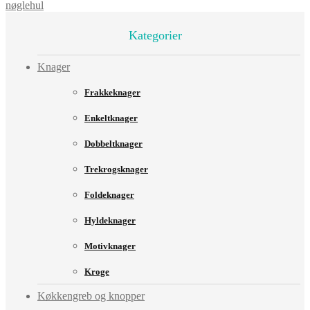
nøglehul
Kategorier
Knager
Frakkeknager
Enkeltknager
Dobbeltknager
Trekrogsknager
Foldeknager
Hyldeknager
Motivknager
Kroge
Køkkengreb og knopper