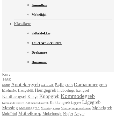
Konsolben
Møbelhjul
Klassikere
Skibsklokker
Toilet Artikler Retro
Dørhamre
Husnumre
Kurv
Tags:
Apotekergreb
Dørhammer
Bøjlegreb
greb
antik
Arkiv skilt
Hængegreb
Indborings hængsel
håndmalet
Hængeblik
Kommodegreb
Knopgreb
Kanthængsel
Knage
Lågegreb
Køkkengreb
Ligejern
Købmanddiskgreb
Købmandsdiskgreb
Messing
Møbelgreb
Messinggreb
Messingknop
Messingknop med skrue
Møbelknop
Møbelnøgle
Nøgle
Møbelhjul
Nogler