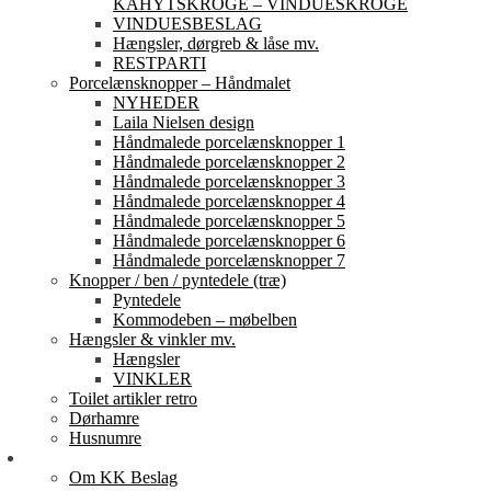
KAHYTSKROGE – VINDUESKROGE
VINDUESBESLAG
Hængsler, dørgreb & låse mv.
RESTPARTI
Porcelænsknopper – Håndmalet
NYHEDER
Laila Nielsen design
Håndmalede porcelænsknopper 1
Håndmalede porcelænsknopper 2
Håndmalede porcelænsknopper 3
Håndmalede porcelænsknopper 4
Håndmalede porcelænsknopper 5
Håndmalede porcelænsknopper 6
Håndmalede porcelænsknopper 7
Knopper / ben / pyntedele (træ)
Pyntedele
Kommodeben – møbelben
Hængsler & vinkler mv.
Hængsler
VINKLER
Toilet artikler retro
Dørhamre
Husnumre
Om os
Om KK Beslag