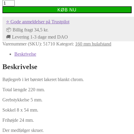
Firkantgreb
med
KØB NU
bredde
sokler
⭐ Gode anmeldelser på Trustpilot
antal
📦 Billig fragt 34,5 kr.
🚚 Levering 1-3 dage med DAO
Varenummer (SKU):
51710
Kategori:
160 mm hulafstand
Beskrivelse
Beskrivelse
Bøjlegreb i let børstet lakeret blankt chrom.
Total længde 220 mm.
Grebstykkelse 5 mm.
Sokkel 8 x 54 mm.
Frihøjde 24 mm.
Der medfølger skruer.