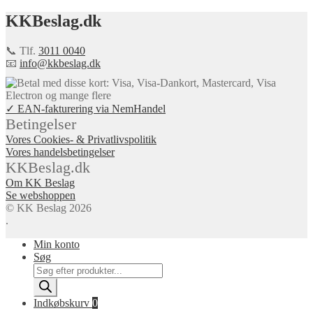
KKBeslag.dk
📞 Tlf.
3011 0040
📧
info@kkbeslag.dk
✓ EAN-fakturering via NemHandel
Betingelser
Vores Cookies- & Privatlivspolitik
Vores handelsbetingelser
KKBeslag.dk
Om KK Beslag
Se webshoppen
© KK Beslag 2026
.
Min konto
Søg
Products
search
Indkøbskurv
0