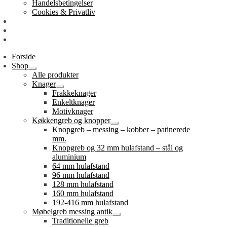
Handelsbetingelser
Cookies & Privatliv
Erhverv
EAN-fakturering
Min Konto
Forside
Shop
Udfold
Alle produkter
undermenu
Knager
Udfold
Frakkeknager
undermenu
Enkeltknager
Motivknager
Køkkengreb og knopper
Udfold
Knopgreb – messing – kobber – patinerede
undermenu
mm.
Knopgreb og 32 mm hulafstand – stål og
aluminium
64 mm hulafstand
96 mm hulafstand
128 mm hulafstand
160 mm hulafstand
192-416 mm hulafstand
Møbelgreb messing antik
Udfold
Traditionelle greb
undermenu