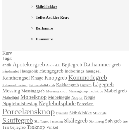
Skibsklokker
Toilet Artikler Retro
Dørhamre
Husnumre
Kurv
Tags:
Apotekergreb
Dørhammer
Bøjlegreb
greb
antik
Arkiv skilt
Hængegreb
Indborings hængsel
håndmalet
Hængeblik
Kommodegreb
Knopgreb
Kanthængsel
Knage
Lågegreb
Køkkengreb
Ligejern
Købmanddiskgreb
Købmandsdiskgreb
Messing
Møbelgreb
Messinggreb
Messingknop
Messingknop med skrue
Møbelknop
Møbelnøgle
Nøgle
Møbelhjul
Nogler
Nøglehulsplade
Nøglehulsbeslag
Porcelæn
Porcelænsknop
Skibsklokke
Pyntedel
Skudrigle
Skuffegreb
Skålegreb
Sølvgreb
træ
Stormkrog
Skuffegreb i messing
Træknop
Vinkel
Træ bøjlegreb