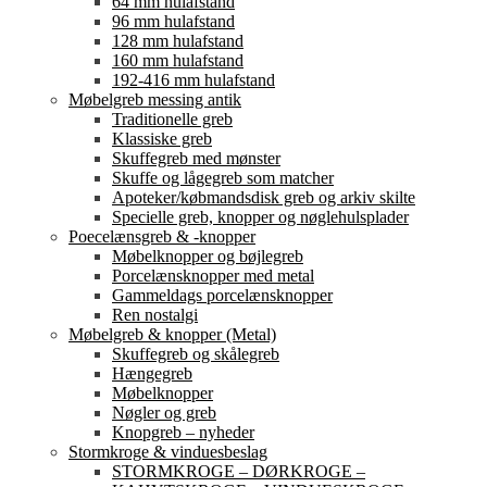
64 mm hulafstand
96 mm hulafstand
128 mm hulafstand
160 mm hulafstand
192-416 mm hulafstand
Møbelgreb messing antik
Traditionelle greb
Klassiske greb
Skuffegreb med mønster
Skuffe og lågegreb som matcher
Apoteker/købmandsdisk greb og arkiv skilte
Specielle greb, knopper og nøglehulsplader
Poecelænsgreb & -knopper
Møbelknopper og bøjlegreb
Porcelænsknopper med metal
Gammeldags porcelænsknopper
Ren nostalgi
Møbelgreb & knopper (Metal)
Skuffegreb og skålegreb
Hængegreb
Møbelknopper
Nøgler og greb
Knopgreb – nyheder
Stormkroge & vinduesbeslag
STORMKROGE – DØRKROGE –