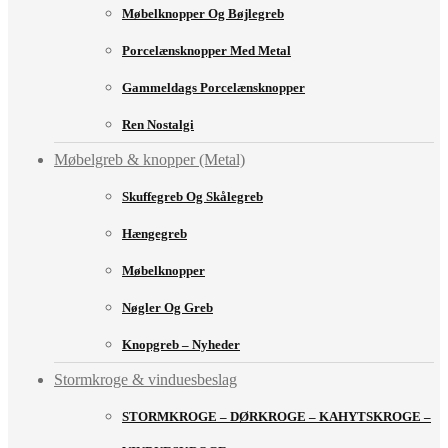
Møbelknopper Og Bøjlegreb
Porcelænsknopper Med Metal
Gammeldags Porcelænsknopper
Ren Nostalgi
Møbelgreb & knopper (Metal)
Skuffegreb Og Skålegreb
Hængegreb
Møbelknopper
Nøgler Og Greb
Knopgreb – Nyheder
Stormkroge & vinduesbeslag
STORMKROGE – DØRKROGE – KAHYTSKROGE –