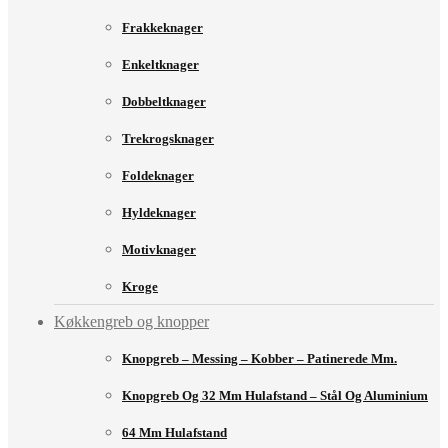
Frakkeknager
Enkeltknager
Dobbeltknager
Trekrogsknager
Foldeknager
Hyldeknager
Motivknager
Kroge
Køkkengreb og knopper
Knopgreb – Messing – Kobber – Patinerede Mm.
Knopgreb Og 32 Mm Hulafstand – Stål Og Aluminium
64 Mm Hulafstand