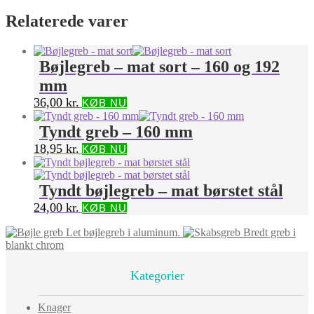
Relaterede varer
Bøjlegreb – mat sort – 160 og 192
mm
36,00
kr.
KØB NU
Tyndt greb – 160 mm
18,95
kr.
KØB NU
Tyndt bøjlegreb – mat børstet stål
24,00
kr.
KØB NU
Let bøjlegreb i aluminum.
Bredt greb i
blankt chrom
Kategorier
Knager