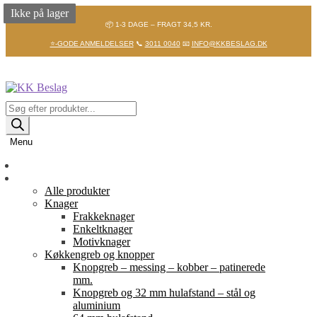
Ikke på lager
Ikke på lager
📦 1-3 DAGE – FRAGT 34,5 KR.
⭐-GODE ANMELDELSER
📞
3011 0040
📧
INFO@KKBESLAG.DK
Spring
Spring
til
til
navigation
indhold
Products
search
Menu
Forside
Shop
Alle produkter
Knager
Frakkeknager
Enkeltknager
Motivknager
Køkkengreb og knopper
Knopgreb – messing – kobber – patinerede
mm.
Knopgreb og 32 mm hulafstand – stål og
aluminium