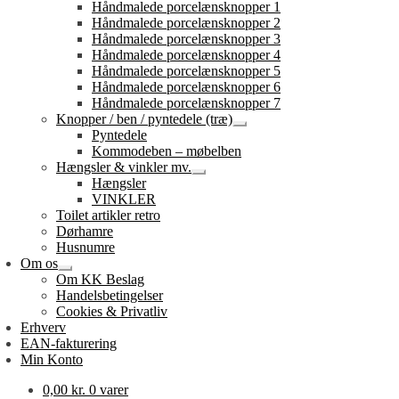
Håndmalede porcelænsknopper 1
Håndmalede porcelænsknopper 2
Håndmalede porcelænsknopper 3
Håndmalede porcelænsknopper 4
Håndmalede porcelænsknopper 5
Håndmalede porcelænsknopper 6
Håndmalede porcelænsknopper 7
Knopper / ben / pyntedele (træ)
Udfold
Pyntedele
undermenu
Kommodeben – møbelben
Hængsler & vinkler mv.
Udfold
Hængsler
undermenu
VINKLER
Toilet artikler retro
Dørhamre
Husnumre
Om os
Udfold
Om KK Beslag
undermenu
Handelsbetingelser
Cookies & Privatliv
Erhverv
EAN-fakturering
Min Konto
0,00
kr.
0 varer