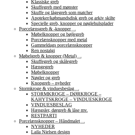
Klassiske greb
Skuffegreb med mønster
Skuffe og lågegreb som matcher
Apoteker/købmandsdisk greb og arkiv skilte
Specielle greb, knopper og nøglehulsplader
Poecelænsgreb & -knopper
Udfold
Møbelknopper og bøjlegreb
undermenu
Porcelænsknopper med metal
Gammeldags porcelænsknopper
Ren nostalgi
Møbelgreb & knopper (Metal)
Udfold
Skuffegreb og skålegreb
undermenu
Hængegreb
Møbelknopper
Nøgler og greb
Knopgreb – nyheder
Stormkroge & vinduesbeslag
Udfold
STORMKROGE – DØRKROGE –
undermenu
KAHYTSKROGE – VINDUESKROGE
VINDUESBESLAG
Hængsler, dørgreb & låse mv.
RESTPARTI
Porcelænsknopper – Håndmalet
Udfold
NYHEDER
undermenu
Laila Nielsen design