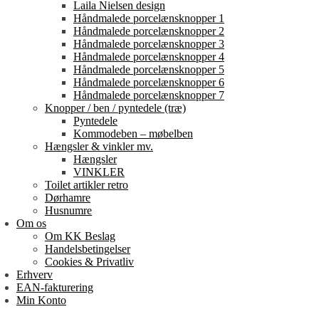
Laila Nielsen design
Håndmalede porcelænsknopper 1
Håndmalede porcelænsknopper 2
Håndmalede porcelænsknopper 3
Håndmalede porcelænsknopper 4
Håndmalede porcelænsknopper 5
Håndmalede porcelænsknopper 6
Håndmalede porcelænsknopper 7
Knopper / ben / pyntedele (træ)
Pyntedele
Kommodeben – møbelben
Hængsler & vinkler mv.
Hængsler
VINKLER
Toilet artikler retro
Dørhamre
Husnumre
Om os
Om KK Beslag
Handelsbetingelser
Cookies & Privatliv
Erhverv
EAN-fakturering
Min Konto