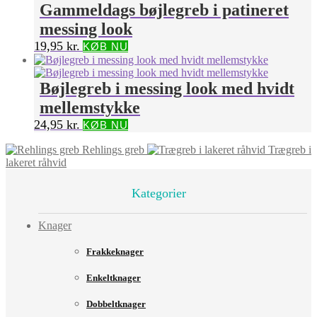
Gammeldags bøjlegreb i patineret
messing look
19,95
kr.
KØB NU
Bøjlegreb i messing look med hvidt
mellemstykke
24,95
kr.
KØB NU
Rehlings greb
Trægreb i
lakeret råhvid
Kategorier
Knager
Frakkeknager
Enkeltknager
Dobbeltknager