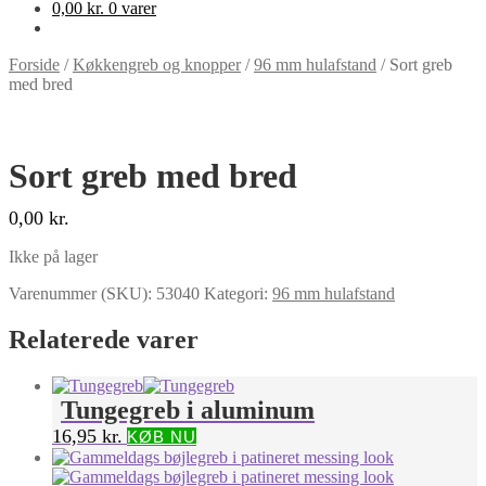
0,00
kr.
0 varer
Forside
/
Køkkengreb og knopper
/
96 mm hulafstand
/
Sort greb
med bred
Sort greb med bred
0,00
kr.
Ikke på lager
Varenummer (SKU):
53040
Kategori:
96 mm hulafstand
Relaterede varer
Tungegreb i aluminum
16,95
kr.
KØB NU