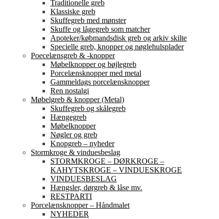
Traditionelle greb
Klassiske greb
Skuffegreb med mønster
Skuffe og lågegreb som matcher
Apoteker/købmandsdisk greb og arkiv skilte
Specielle greb, knopper og nøglehulsplader
Poecelænsgreb & -knopper
Møbelknopper og bøjlegreb
Porcelænsknopper med metal
Gammeldags porcelænsknopper
Ren nostalgi
Møbelgreb & knopper (Metal)
Skuffegreb og skålegreb
Hængegreb
Møbelknopper
Nøgler og greb
Knopgreb – nyheder
Stormkroge & vinduesbeslag
STORMKROGE – DØRKROGE –
KAHYTSKROGE – VINDUESKROGE
VINDUESBESLAG
Hængsler, dørgreb & låse mv.
RESTPARTI
Porcelænsknopper – Håndmalet
NYHEDER