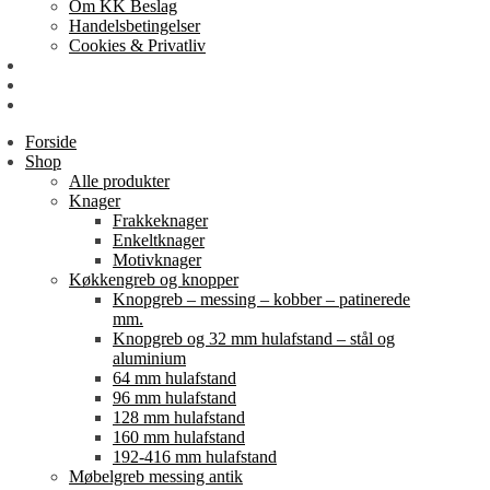
Om KK Beslag
Handelsbetingelser
Cookies & Privatliv
Erhverv
EAN-fakturering
Min Konto
Forside
Shop
Alle produkter
Knager
Frakkeknager
Enkeltknager
Motivknager
Køkkengreb og knopper
Knopgreb – messing – kobber – patinerede
mm.
Knopgreb og 32 mm hulafstand – stål og
aluminium
64 mm hulafstand
96 mm hulafstand
128 mm hulafstand
160 mm hulafstand
192-416 mm hulafstand
Møbelgreb messing antik