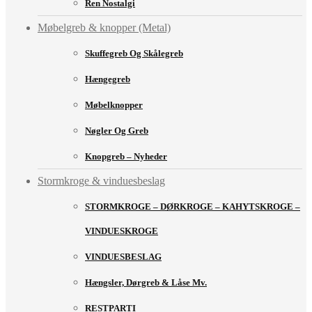
Ren Nostalgi
Møbelgreb & knopper (Metal)
Skuffegreb Og Skålegreb
Hængegreb
Møbelknopper
Nøgler Og Greb
Knopgreb – Nyheder
Stormkroge & vinduesbeslag
STORMKROGE – DØRKROGE – KAHYTSKROGE –
VINDUESKROGE
VINDUESBESLAG
Hængsler, Dørgreb & Låse Mv.
RESTPARTI