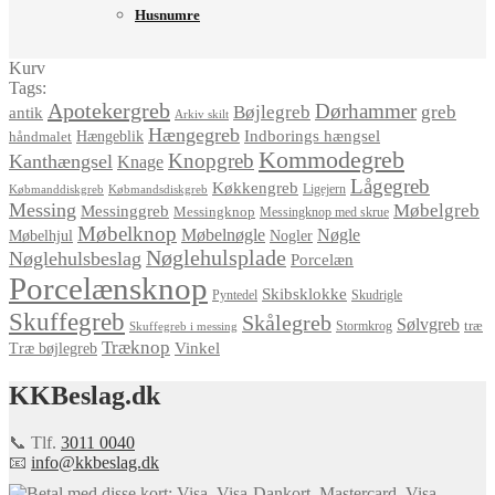
Husnumre
Kurv
Tags:
Apotekergreb
Dørhammer
Bøjlegreb
greb
antik
Arkiv skilt
Hængegreb
Indborings hængsel
håndmalet
Hængeblik
Kommodegreb
Knopgreb
Kanthængsel
Knage
Lågegreb
Køkkengreb
Ligejern
Købmanddiskgreb
Købmandsdiskgreb
Messing
Møbelgreb
Messinggreb
Messingknop
Messingknop med skrue
Møbelknop
Møbelnøgle
Nøgle
Møbelhjul
Nogler
Nøglehulsplade
Nøglehulsbeslag
Porcelæn
Porcelænsknop
Skibsklokke
Pyntedel
Skudrigle
Skuffegreb
Skålegreb
Sølvgreb
træ
Stormkrog
Skuffegreb i messing
Træknop
Vinkel
Træ bøjlegreb
KKBeslag.dk
📞 Tlf.
3011 0040
📧
info@kkbeslag.dk