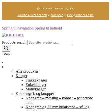
📦 1-3 DAGE – FRAGT 34,5 KR.
⭐-GODE ANMELDELSER
📞
3011 0040
📧
INFO@KKBESLAG.DK
Spring til navigation
Spring til indhold
Products search
Menu
Forside
Shop
Alle produkter
Knager
Frakkeknager
Enkeltknager
Motivknager
Køkkengreb og knopper
Knopgreb – messing – kobber – patinerede
mm.
Knopgreb og 32 mm hulafstand – stål og