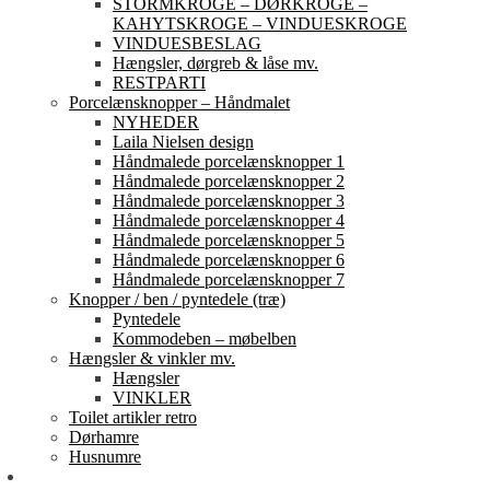
STORMKROGE – DØRKROGE –
KAHYTSKROGE – VINDUESKROGE
VINDUESBESLAG
Hængsler, dørgreb & låse mv.
RESTPARTI
Porcelænsknopper – Håndmalet
NYHEDER
Laila Nielsen design
Håndmalede porcelænsknopper 1
Håndmalede porcelænsknopper 2
Håndmalede porcelænsknopper 3
Håndmalede porcelænsknopper 4
Håndmalede porcelænsknopper 5
Håndmalede porcelænsknopper 6
Håndmalede porcelænsknopper 7
Knopper / ben / pyntedele (træ)
Pyntedele
Kommodeben – møbelben
Hængsler & vinkler mv.
Hængsler
VINKLER
Toilet artikler retro
Dørhamre
Husnumre
Om os