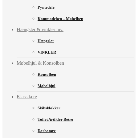
Pyntedele
Kommodeben – Møbelben
Hængsler & vinkler mv.
Hængsler
VINKLER
Møbelhjul & Konsolben
Konsolben
Møbelhjul
Klassikere
Skibsklokker
Toilet Artikler Retro
Dørhamre