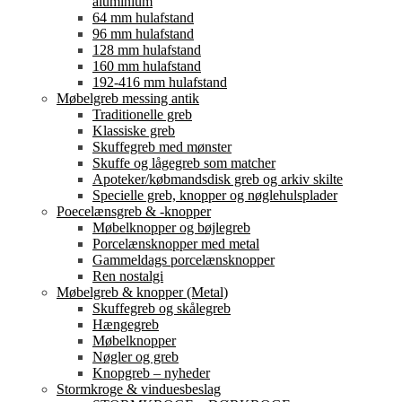
aluminium
64 mm hulafstand
96 mm hulafstand
128 mm hulafstand
160 mm hulafstand
192-416 mm hulafstand
Møbelgreb messing antik
Traditionelle greb
Klassiske greb
Skuffegreb med mønster
Skuffe og lågegreb som matcher
Apoteker/købmandsdisk greb og arkiv skilte
Specielle greb, knopper og nøglehulsplader
Poecelænsgreb & -knopper
Møbelknopper og bøjlegreb
Porcelænsknopper med metal
Gammeldags porcelænsknopper
Ren nostalgi
Møbelgreb & knopper (Metal)
Skuffegreb og skålegreb
Hængegreb
Møbelknopper
Nøgler og greb
Knopgreb – nyheder
Stormkroge & vinduesbeslag