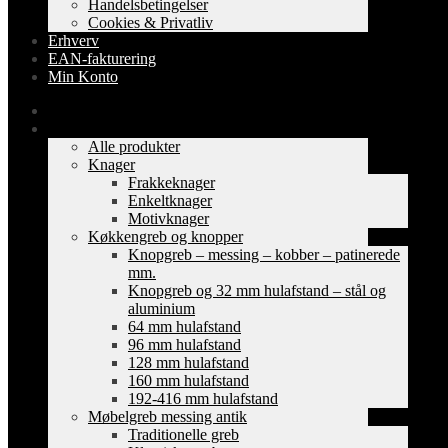
Handelsbetingelser
Cookies & Privatliv
Erhverv
EAN-fakturering
Min Konto
Forside
Shop
Alle produkter
Knager
Frakkeknager
Enkeltknager
Motivknager
Køkkengreb og knopper
Knopgreb – messing – kobber – patinerede
mm.
Knopgreb og 32 mm hulafstand – stål og
aluminium
64 mm hulafstand
96 mm hulafstand
128 mm hulafstand
160 mm hulafstand
192-416 mm hulafstand
Møbelgreb messing antik
Traditionelle greb