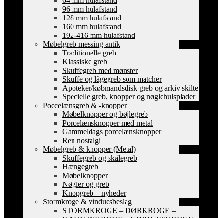
64 mm hulafstand
96 mm hulafstand
128 mm hulafstand
160 mm hulafstand
192-416 mm hulafstand
Møbelgreb messing antik
Traditionelle greb
Klassiske greb
Skuffegreb med mønster
Skuffe og lågegreb som matcher
Apoteker/købmandsdisk greb og arkiv skilte
Specielle greb, knopper og nøglehulsplader
Poecelænsgreb & -knopper
Møbelknopper og bøjlegreb
Porcelænsknopper med metal
Gammeldags porcelænsknopper
Ren nostalgi
Møbelgreb & knopper (Metal)
Skuffegreb og skålegreb
Hængegreb
Møbelknopper
Nøgler og greb
Knopgreb – nyheder
Stormkroge & vinduesbeslag
STORMKROGE – DØRKROGE –