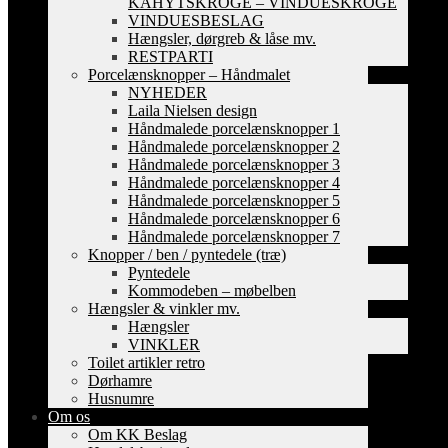
KAHYTSKROGE – VINDUESKROGE
VINDUESBESLAG
Hængsler, dørgreb & låse mv.
RESTPARTI
Porcelænsknopper – Håndmalet
NYHEDER
Laila Nielsen design
Håndmalede porcelænsknopper 1
Håndmalede porcelænsknopper 2
Håndmalede porcelænsknopper 3
Håndmalede porcelænsknopper 4
Håndmalede porcelænsknopper 5
Håndmalede porcelænsknopper 6
Håndmalede porcelænsknopper 7
Knopper / ben / pyntedele (træ)
Pyntedele
Kommodeben – møbelben
Hængsler & vinkler mv.
Hængsler
VINKLER
Toilet artikler retro
Dørhamre
Husnumre
Om os
Om KK Beslag