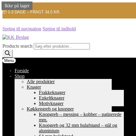
Ikke på lager
Ikke på lager
Ikke på lager
📦 1-3 DAGE – FRAGT 34,5 KR.
Spring til navigation
Spring til indhold
Products search
Menu
Forside
Shop
Alle produkter
Knager
Frakkeknager
Enkeltknager
Motivknager
Køkkengreb og knopper
Knopgreb – messing – kobber – patinerede
mm.
Knopgreb og 32 mm hulafstand – stål og
aluminium