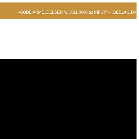
⭐-GODE ANMELDELSER
📞
3011 0040
📧
INFO@KKBESLAG.DK