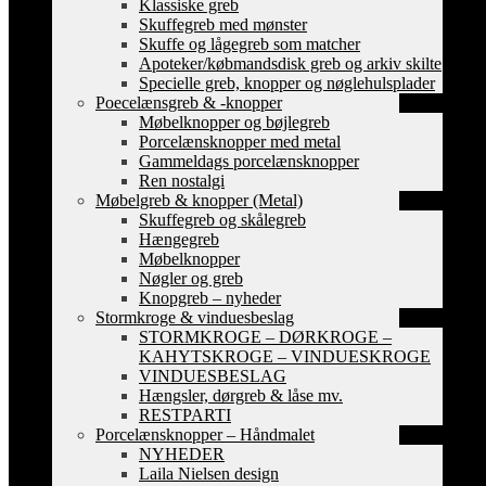
Klassiske greb
Skuffegreb med mønster
Skuffe og lågegreb som matcher
Apoteker/købmandsdisk greb og arkiv skilte
Specielle greb, knopper og nøglehulsplader
Poecelænsgreb & -knopper
Møbelknopper og bøjlegreb
Porcelænsknopper med metal
Gammeldags porcelænsknopper
Ren nostalgi
Møbelgreb & knopper (Metal)
Skuffegreb og skålegreb
Hængegreb
Møbelknopper
Nøgler og greb
Knopgreb – nyheder
Stormkroge & vinduesbeslag
STORMKROGE – DØRKROGE –
KAHYTSKROGE – VINDUESKROGE
VINDUESBESLAG
Hængsler, dørgreb & låse mv.
RESTPARTI
Porcelænsknopper – Håndmalet
NYHEDER
Laila Nielsen design