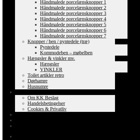
Håndmalede porcelænsknopper 1
Håndmalede porcelænsknopper 2
Håndmalede porcelænsknopper 3
Håndmalede porcelænsknopper 4
Håndmalede porcelænsknopper 5
Håndmalede porcelænsknopper 6
Håndmalede porcelænsknopper 7
Knopper / ben / pyntedele (træ)
Pyntedele
Kommodeben – møbelben
Hængsler & vinkler mv.
Hængsler
VINKLER
Toilet artikler retro
Dørhamre
Husnumre
Om os
Om KK Beslag
Handelsbetingelser
Cookies & Privatliv
Erhverv
EAN-fakturering
Min Konto
0,00
kr.
0 varer