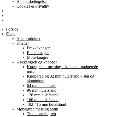
Handelsbetingelser
Cookies & Privatliv
Erhverv
EAN-fakturering
Min Konto
Forside
Shop
Alle produkter
Knager
Frakkeknager
Enkeltknager
Motivknager
Køkkengreb og knopper
Knopgreb – messing – kobber – patinerede
mm.
Knopgreb og 32 mm hulafstand – stål og
aluminium
64 mm hulafstand
96 mm hulafstand
128 mm hulafstand
160 mm hulafstand
192-416 mm hulafstand
Møbelgreb messing antik
Traditionelle greb