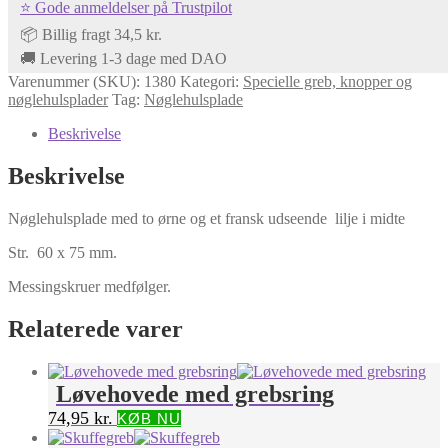
⭐ Gode anmeldelser på Trustpilot
ørne
antal
📦 Billig fragt 34,5 kr.
🚚 Levering 1-3 dage med DAO
Varenummer (SKU):
1380
Kategori:
Specielle greb, knopper og
nøglehulsplader
Tag:
Nøglehulsplade
Beskrivelse
Beskrivelse
Nøglehulsplade med to ørne og et fransk udseende lilje i midte
Str. 60 x 75 mm.
Messingskruer medfølger.
Relaterede varer
Løvehovede med grebsring
74,95
kr.
KØB NU