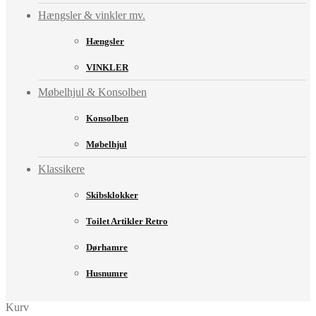
Hængsler & vinkler mv.
Hængsler
VINKLER
Møbelhjul & Konsolben
Konsolben
Møbelhjul
Klassikere
Skibsklokker
Toilet Artikler Retro
Dørhamre
Husnumre
Kurv