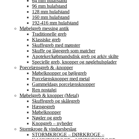
64 mm hulafstand
96 mm hulafstand
128 mm hulafstand
160 mm hulafstand
192-416 mm hulafstand
Møbelgreb messing antik
Traditionelle greb
Klassiske greb
Skuffegreb med mønster
Skuffe og lågegreb som matcher
Apoteker/købmandsdisk greb og arkiv skilte
Specielle greb, knopper og nøglehulsplader
Poecelænsgreb & -knopper
Møbelknopper og bøjlegreb
Porcelænsknopper med metal
Gammeldags porcelænsknopper
Ren nostalgi
Møbelgreb & knopper (Metal)
Skuffegreb og skålegreb
Hængegreb
Møbelknopper
Nøgler og greb
Knopgreb – nyheder
Stormkroge & vinduesbeslag
STORMKROGE – DØRKROGE –