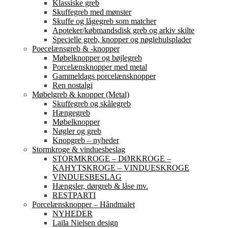
Klassiske greb
Skuffegreb med mønster
Skuffe og lågegreb som matcher
Apoteker/købmandsdisk greb og arkiv skilte
Specielle greb, knopper og nøglehulsplader
Poecelænsgreb & -knopper
Møbelknopper og bøjlegreb
Porcelænsknopper med metal
Gammeldags porcelænsknopper
Ren nostalgi
Møbelgreb & knopper (Metal)
Skuffegreb og skålegreb
Hængegreb
Møbelknopper
Nøgler og greb
Knopgreb – nyheder
Stormkroge & vinduesbeslag
STORMKROGE – DØRKROGE –
KAHYTSKROGE – VINDUESKROGE
VINDUESBESLAG
Hængsler, dørgreb & låse mv.
RESTPARTI
Porcelænsknopper – Håndmalet
NYHEDER
Laila Nielsen design