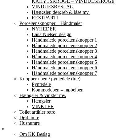
KAHYTSKROGE – VINDUESKROGE
VINDUESBESLAG
Hængsler, dørgreb & låse mv.
RESTPARTI
Porcelænsknopper – Håndmalet
NYHEDER
Laila Nielsen design
Håndmalede porcelænsknopper 1
Håndmalede porcelænsknopper 2
Håndmalede porcelænsknopper 3
Håndmalede porcelænsknopper 4
Håndmalede porcelænsknopper 5
Håndmalede porcelænsknopper 6
Håndmalede porcelænsknopper 7
Knopper / ben / pyntedele (træ)
Pyntedele
Kommodeben – møbelben
Hængsler & vinkler mv.
Hængsler
VINKLER
Toilet artikler retro
Dørhamre
Husnumre
Om os
Om KK Beslag