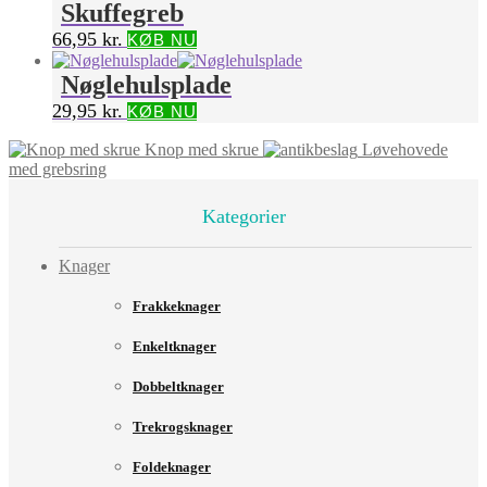
Skuffegreb
66,95
kr.
KØB NU
Nøglehulsplade
29,95
kr.
KØB NU
Knop med skrue
Løvehovede
med grebsring
Kategorier
Knager
Frakkeknager
Enkeltknager
Dobbeltknager
Trekrogsknager
Foldeknager