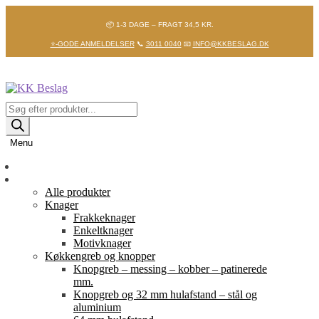
📦 1-3 DAGE – FRAGT 34,5 KR.
⭐-GODE ANMELDELSER
📞
3011 0040
📧
INFO@KKBESLAG.DK
Spring
Spring
til
til
navigation
indhold
Products
search
Menu
Forside
Shop
Alle produkter
Knager
Frakkeknager
Enkeltknager
Motivknager
Køkkengreb og knopper
Knopgreb – messing – kobber – patinerede
mm.
Knopgreb og 32 mm hulafstand – stål og
aluminium