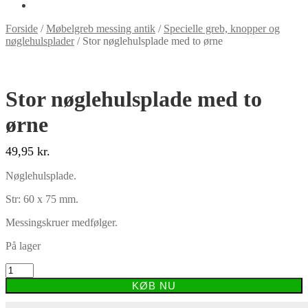
Forside
/
Møbelgreb messing antik
/
Specielle greb, knopper og
nøglehulsplader
/
Stor nøglehulsplade med to ørne
Stor nøglehulsplade med to
ørne
49,95
kr.
Nøglehulsplade.
Str: 60 x 75 mm.
Messingskruer medfølger.
På lager
Stor
nøglehulsplade
KØB NU
med
to