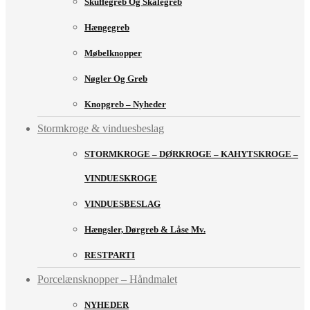
Skuffegreb Og Skålegreb
Hængegreb
Møbelknopper
Nøgler Og Greb
Knopgreb – Nyheder
Stormkroge & vinduesbeslag
STORMKROGE – DØRKROGE – KAHYTSKROGE –
VINDUESKROGE
VINDUESBESLAG
Hængsler, Dørgreb & Låse Mv.
RESTPARTI
Porcelænsknopper – Håndmalet
NYHEDER