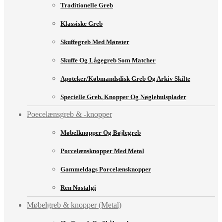
Traditionelle Greb
Klassiske Greb
Skuffegreb Med Mønster
Skuffe Og Lågegreb Som Matcher
Apoteker/købmandsdisk Greb Og Arkiv Skilte
Specielle Greb, Knopper Og Nøglehulsplader
Poecelænsgreb & -knopper
Møbelknopper Og Bøjlegreb
Porcelænsknopper Med Metal
Gammeldags Porcelænsknopper
Ren Nostalgi
Møbelgreb & knopper (Metal)