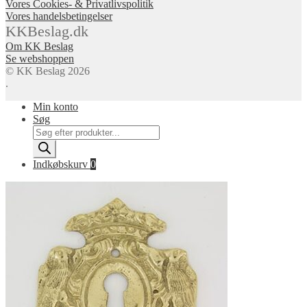
Vores Cookies- & Privatlivspolitik
Vores handelsbetingelser
KKBeslag.dk
Om KK Beslag
Se webshoppen
© KK Beslag 2026
.
Min konto
Søg
Products
search
Indkøbskurv
0