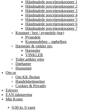
Håndmalede porcelænsknopper 1
Håndmalede porcelænsknopper 2
Håndmalede porcelænsknopper 3
Håndmalede porcelænsknopper 4
Håndmalede porcelænsknopper 5
Håndmalede porcelænsknopper 6
Håndmalede porcelænsknopper 7
Knopper / ben / pyntedele (træ)
Pyntedele
Kommodeben – møbelben
Hængsler & vinkler mv.
Hængsler
VINKLER
Toilet artikler retro
Dørhamre
Husnumre
Om os
Om KK Beslag
Handelsbetingelser
Cookies & Privatliv
Erhverv
EAN-fakturering
Min Konto
0,00
kr.
0 varer