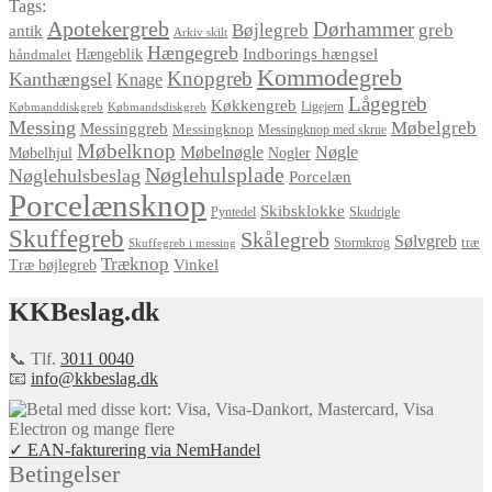
Tags:
Apotekergreb
Dørhammer
Bøjlegreb
greb
antik
Arkiv skilt
Hængegreb
Indborings hængsel
håndmalet
Hængeblik
Kommodegreb
Knopgreb
Kanthængsel
Knage
Lågegreb
Køkkengreb
Ligejern
Købmanddiskgreb
Købmandsdiskgreb
Messing
Møbelgreb
Messinggreb
Messingknop
Messingknop med skrue
Møbelknop
Møbelnøgle
Nøgle
Møbelhjul
Nogler
Nøglehulsplade
Nøglehulsbeslag
Porcelæn
Porcelænsknop
Skibsklokke
Pyntedel
Skudrigle
Skuffegreb
Skålegreb
Sølvgreb
træ
Stormkrog
Skuffegreb i messing
Træknop
Vinkel
Træ bøjlegreb
KKBeslag.dk
📞 Tlf.
3011 0040
📧
info@kkbeslag.dk
✓ EAN-fakturering via NemHandel
Betingelser