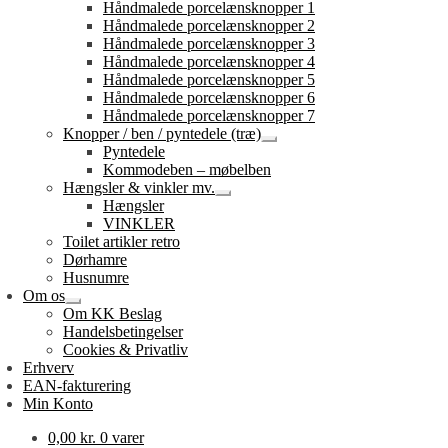
Håndmalede porcelænsknopper 1
Håndmalede porcelænsknopper 2
Håndmalede porcelænsknopper 3
Håndmalede porcelænsknopper 4
Håndmalede porcelænsknopper 5
Håndmalede porcelænsknopper 6
Håndmalede porcelænsknopper 7
Knopper / ben / pyntedele (træ)
Udfold
Pyntedele
undermenu
Kommodeben – møbelben
Hængsler & vinkler mv.
Udfold
Hængsler
undermenu
VINKLER
Toilet artikler retro
Dørhamre
Husnumre
Om os
Udfold
Om KK Beslag
undermenu
Handelsbetingelser
Cookies & Privatliv
Erhverv
EAN-fakturering
Min Konto
0,00
kr.
0 varer