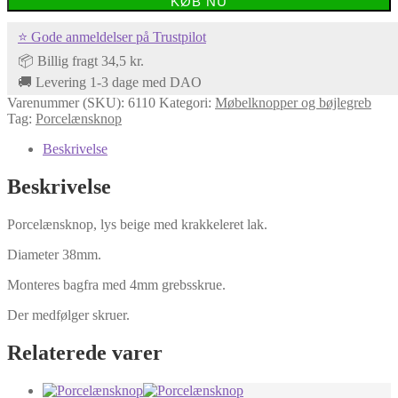
KØB NU
i
lys
⭐ Gode anmeldelser på Trustpilot
beige
med
📦 Billig fragt 34,5 kr.
krakkeleret
🚚 Levering 1-3 dage med DAO
lak
Varenummer (SKU):
6110
Kategori:
Møbelknopper og bøjlegreb
antal
Tag:
Porcelænsknop
Beskrivelse
Beskrivelse
Porcelænsknop, lys beige med krakkeleret lak.
Diameter 38mm.
Monteres bagfra med 4mm grebsskrue.
Der medfølger skruer.
Relaterede varer