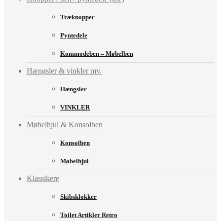
Træknopper
Pyntedele
Kommodeben – Møbelben
Hængsler & vinkler mv.
Hængsler
VINKLER
Møbelhjul & Konsolben
Konsolben
Møbelhjul
Klassikere
Skibsklokker
Toilet Artikler Retro