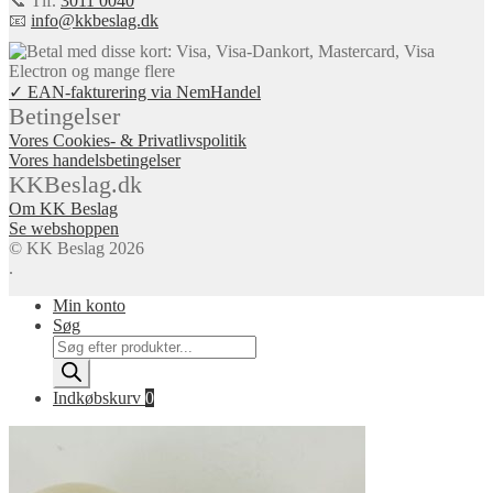
📞 Tlf.
3011 0040
📧
info@kkbeslag.dk
✓ EAN-fakturering via NemHandel
Betingelser
Vores Cookies- & Privatlivspolitik
Vores handelsbetingelser
KKBeslag.dk
Om KK Beslag
Se webshoppen
© KK Beslag 2026
.
Min konto
Søg
Products
search
Indkøbskurv
0