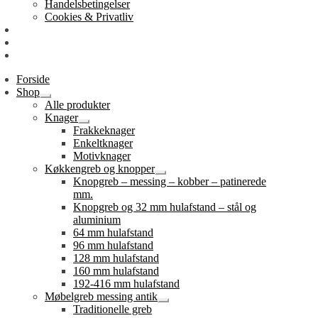
Handelsbetingelser
Cookies & Privatliv
Erhverv
EAN-fakturering
Min Konto
Forside
Shop
Udfold
Alle produkter
undermenu
Knager
Udfold
Frakkeknager
undermenu
Enkeltknager
Motivknager
Køkkengreb og knopper
Udfold
Knopgreb – messing – kobber – patinerede
undermenu
mm.
Knopgreb og 32 mm hulafstand – stål og
aluminium
64 mm hulafstand
96 mm hulafstand
128 mm hulafstand
160 mm hulafstand
192-416 mm hulafstand
Møbelgreb messing antik
Udfold
Traditionelle greb
undermenu