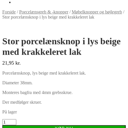
Forside
/
Poecelænsgreb & -knopper
/
Møbelknopper og bøjlegreb
/
Stor porcelænsknop i lys beige med krakkeleret lak
Stor porcelænsknop i lys beige
med krakkeleret lak
21,95
kr.
Porcelænsknop, lys beige med krakkeleret lak.
Diameter 38mm.
Monteres bagfra med 4mm grebsskrue.
Der medfølger skruer.
På lager
Stor
porcelænsknop