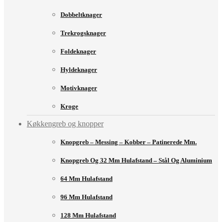
Dobbeltknager
Trekrogsknager
Foldeknager
Hyldeknager
Motivknager
Kroge
Køkkengreb og knopper
Knopgreb – Messing – Kobber – Patinerede Mm.
Knopgreb Og 32 Mm Hulafstand – Stål Og Aluminium
64 Mm Hulafstand
96 Mm Hulafstand
128 Mm Hulafstand