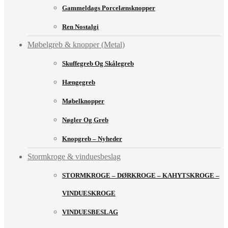
Gammeldags Porcelænsknopper
Ren Nostalgi
Møbelgreb & knopper (Metal)
Skuffegreb Og Skålegreb
Hængegreb
Møbelknopper
Nøgler Og Greb
Knopgreb – Nyheder
Stormkroge & vinduesbeslag
STORMKROGE – DØRKROGE – KAHYTSKROGE –
VINDUESKROGE
VINDUESBESLAG