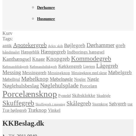
Dørhamre
Husnumre
Kurv
Tags:
Apotekergreb
Dørhammer
Bøjlegreb
greb
antik
Arkiv skilt
Hængegreb
Indborings hængsel
håndmalet
Hængeblik
Kommodegreb
Knopgreb
Kanthængsel
Knage
Lågegreb
Køkkengreb
Ligejern
Købmanddiskgreb
Købmandsdiskgreb
Messing
Møbelgreb
Messinggreb
Messingknop
Messingknop med skrue
Møbelknop
Møbelnøgle
Nøgle
Møbelhjul
Nogler
Nøglehulsplade
Nøglehulsbeslag
Porcelæn
Porcelænsknop
Skibsklokke
Pyntedel
Skudrigle
Skuffegreb
Skålegreb
Sølvgreb
træ
Stormkrog
Skuffegreb i messing
Træknop
Vinkel
Træ bøjlegreb
KKBeslag.dk