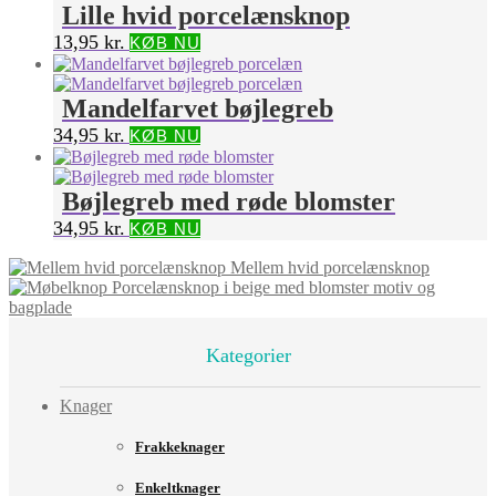
Lille hvid porcelænsknop
13,95
kr.
KØB NU
Mandelfarvet bøjlegreb
34,95
kr.
KØB NU
Bøjlegreb med røde blomster
34,95
kr.
KØB NU
Mellem hvid porcelænsknop
Porcelænsknop i beige med blomster motiv og
bagplade
Kategorier
Knager
Frakkeknager
Enkeltknager