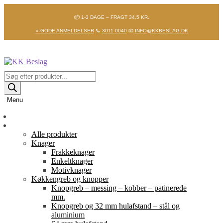
📦 1-3 DAGE – FRAGT 34,5 KR.
⭐-GODE ANMELDELSER
📞
3011 0040
📧
INFO@KKBESLAG.DK
Spring
Spring
til
til
navigation
indhold
Products
search
Menu
Forside
Shop
Alle produkter
Knager
Frakkeknager
Enkeltknager
Motivknager
Køkkengreb og knopper
Knopgreb – messing – kobber – patinerede
mm.
Knopgreb og 32 mm hulafstand – stål og
aluminium