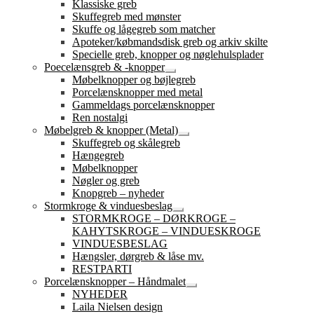
Klassiske greb
Skuffegreb med mønster
Skuffe og lågegreb som matcher
Apoteker/købmandsdisk greb og arkiv skilte
Specielle greb, knopper og nøglehulsplader
Poecelænsgreb & -knopper
Udfold
Møbelknopper og bøjlegreb
undermenu
Porcelænsknopper med metal
Gammeldags porcelænsknopper
Ren nostalgi
Møbelgreb & knopper (Metal)
Udfold
Skuffegreb og skålegreb
undermenu
Hængegreb
Møbelknopper
Nøgler og greb
Knopgreb – nyheder
Stormkroge & vinduesbeslag
Udfold
STORMKROGE – DØRKROGE –
undermenu
KAHYTSKROGE – VINDUESKROGE
VINDUESBESLAG
Hængsler, dørgreb & låse mv.
RESTPARTI
Porcelænsknopper – Håndmalet
Udfold
NYHEDER
undermenu
Laila Nielsen design