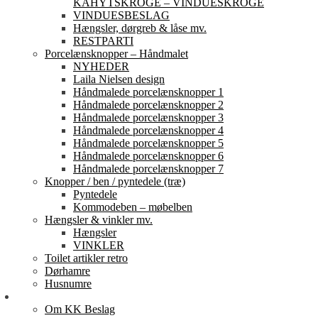
KAHYTSKROGE – VINDUESKROGE
VINDUESBESLAG
Hængsler, dørgreb & låse mv.
RESTPARTI
Porcelænsknopper – Håndmalet
NYHEDER
Laila Nielsen design
Håndmalede porcelænsknopper 1
Håndmalede porcelænsknopper 2
Håndmalede porcelænsknopper 3
Håndmalede porcelænsknopper 4
Håndmalede porcelænsknopper 5
Håndmalede porcelænsknopper 6
Håndmalede porcelænsknopper 7
Knopper / ben / pyntedele (træ)
Pyntedele
Kommodeben – møbelben
Hængsler & vinkler mv.
Hængsler
VINKLER
Toilet artikler retro
Dørhamre
Husnumre
Om os
Om KK Beslag