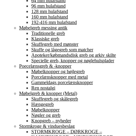
64 mm hulafstand
96 mm hulafstand
128 mm hulafstand
160 mm hulafstand
192-416 mm hulafstand
Møbelgreb messing antik
Traditionelle greb
Klassiske greb
Skuffegreb med mønster
Skuffe og lågegreb som matcher
Apoteker/købmandsdisk greb og arkiv skilte
Specielle greb, knopper og nøglehulsplader
Poecelænsgreb & -knopper
Møbelknopper og bøjlegreb
Porcelænsknopper med metal
Gammeldags porcelænsknopper
Ren nostalgi
Møbelgreb & knopper (Metal)
Skuffegreb og skålegreb
Hængegreb
Møbelknopper
Nøgler og greb
Knopgreb – nyheder
Stormkroge & vinduesbeslag
STORMKROGE – DØRKROGE –