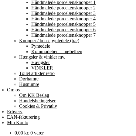
Håndmalede porcelænsknopper 1
Håndmalede porcelænsknopper 2
Håndmalede porcelænsknopper 3
Håndmalede porcelænsknopper 4
Håndmalede porcelænsknopper 5
Håndmalede porcelænsknopper 6
Håndmalede porcelænsknopper 7
Knopper / ben / pyntedele (træ)
Pyntedele
Kommodeben – møbelben
Hængsler & vinkler mv.
Hængsler
VINKLER
Toilet artikler retro
Dørhamre
Husnumre
Om os
Om KK Beslag
Handelsbetingelser
Cookies & Privatliv
Erhverv
EAN-fakturering
Min Konto
0,00
kr.
0 varer