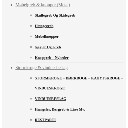
Møbelgreb & knopper (Metal)
Skuffegreb Og Skålegreb
Hængegreb
Møbelknopper
Nøgler Og Greb
Knopgreb – Nyheder
Stormkroge & vinduesbeslag
STORMKROGE – DØRKROGE – KAHYTSKROGE –
VINDUESKROGE
VINDUESBESLAG
Hængsler, Dørgreb & Låse Mv.
RESTPARTI