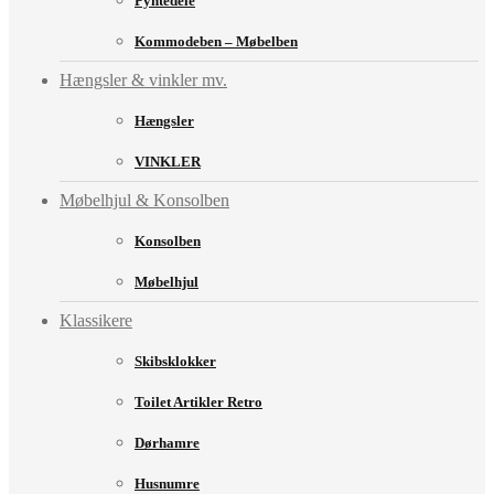
Pyntedele
Kommodeben – Møbelben
Hængsler & vinkler mv.
Hængsler
VINKLER
Møbelhjul & Konsolben
Konsolben
Møbelhjul
Klassikere
Skibsklokker
Toilet Artikler Retro
Dørhamre
Husnumre