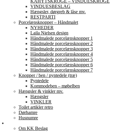
KAHYTSKROGE – VINDUESKROGE
VINDUESBESLAG
Hængsler, dørgreb & låse mv.
RESTPARTI
Porcelænsknopper – Håndmalet
NYHEDER
Laila Nielsen design
Håndmalede porcelænsknopper 1
Håndmalede porcelænsknopper 2
Håndmalede porcelænsknopper 3
Håndmalede porcelænsknopper 4
Håndmalede porcelænsknopper 5
Håndmalede porcelænsknopper 6
Håndmalede porcelænsknopper 7
Knopper / ben / pyntedele (træ)
Pyntedele
Kommodeben – møbelben
Hængsler & vinkler mv.
Hængsler
VINKLER
Toilet artikler retro
Dørhamre
Husnumre
Om os
Om KK Beslag