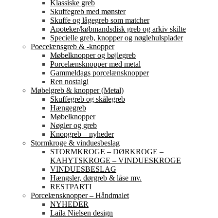
Klassiske greb
Skuffegreb med mønster
Skuffe og lågegreb som matcher
Apoteker/købmandsdisk greb og arkiv skilte
Specielle greb, knopper og nøglehulsplader
Poecelænsgreb & -knopper
Møbelknopper og bøjlegreb
Porcelænsknopper med metal
Gammeldags porcelænsknopper
Ren nostalgi
Møbelgreb & knopper (Metal)
Skuffegreb og skålegreb
Hængegreb
Møbelknopper
Nøgler og greb
Knopgreb – nyheder
Stormkroge & vinduesbeslag
STORMKROGE – DØRKROGE –
KAHYTSKROGE – VINDUESKROGE
VINDUESBESLAG
Hængsler, dørgreb & låse mv.
RESTPARTI
Porcelænsknopper – Håndmalet
NYHEDER
Laila Nielsen design