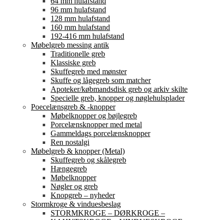
64 mm hulafstand
96 mm hulafstand
128 mm hulafstand
160 mm hulafstand
192-416 mm hulafstand
Møbelgreb messing antik
Traditionelle greb
Klassiske greb
Skuffegreb med mønster
Skuffe og lågegreb som matcher
Apoteker/købmandsdisk greb og arkiv skilte
Specielle greb, knopper og nøglehulsplader
Poecelænsgreb & -knopper
Møbelknopper og bøjlegreb
Porcelænsknopper med metal
Gammeldags porcelænsknopper
Ren nostalgi
Møbelgreb & knopper (Metal)
Skuffegreb og skålegreb
Hængegreb
Møbelknopper
Nøgler og greb
Knopgreb – nyheder
Stormkroge & vinduesbeslag
STORMKROGE – DØRKROGE –