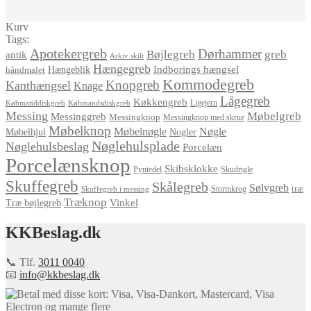
Kurv
Tags:
Apotekergreb
Dørhammer
Bøjlegreb
greb
antik
Arkiv skilt
Hængegreb
Indborings hængsel
håndmalet
Hængeblik
Kommodegreb
Knopgreb
Kanthængsel
Knage
Lågegreb
Køkkengreb
Ligejern
Købmanddiskgreb
Købmandsdiskgreb
Messing
Møbelgreb
Messinggreb
Messingknop
Messingknop med skrue
Møbelknop
Møbelnøgle
Nøgle
Møbelhjul
Nogler
Nøglehulsplade
Nøglehulsbeslag
Porcelæn
Porcelænsknop
Skibsklokke
Pyntedel
Skudrigle
Skuffegreb
Skålegreb
Sølvgreb
træ
Stormkrog
Skuffegreb i messing
Træknop
Vinkel
Træ bøjlegreb
KKBeslag.dk
📞 Tlf.
3011 0040
📧
info@kkbeslag.dk