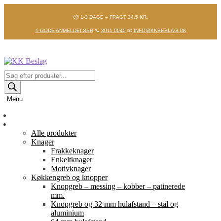
📦 1-3 DAGE – FRAGT 34,5 KR.
⭐-GODE ANMELDELSER
📞
3011 0040
📧
INFO@KKBESLAG.DK
Spring
Spring
til
til
navigation
indhold
Products
search
Menu
Forside
Shop
Alle produkter
Knager
Frakkeknager
Enkeltknager
Motivknager
Køkkengreb og knopper
Knopgreb – messing – kobber – patinerede
mm.
Knopgreb og 32 mm hulafstand – stål og
aluminium