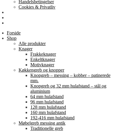
Handelsbetingelser
Cookies & Privatliv
Erhverv
EAN-fakturering
Min Konto
Forside
Shop
Alle produkter
Knager
Frakkeknager
Enkeltknager
Motivknager
Køkkengreb og knopper
Knopgreb – messing – kobber – patinerede
mm.
Knopgreb og 32 mm hulafstand – stål og
aluminium
64 mm hulafstand
96 mm hulafstand
128 mm hulafstand
160 mm hulafstand
192-416 mm hulafstand
Møbelgreb messing antik
Traditionelle greb