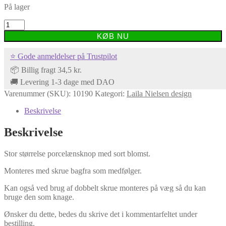
På lager
Stor
porcelænsknop
KØB NU
med
sort
⭐ Gode anmeldelser på Trustpilot
blomst
antal
📦 Billig fragt 34,5 kr.
🚚 Levering 1-3 dage med DAO
Varenummer (SKU):
10190
Kategori:
Laila Nielsen design
Beskrivelse
Beskrivelse
Stor størrelse porcelænsknop med sort blomst.
Monteres med skrue bagfra som medfølger.
Kan også ved brug af dobbelt skrue monteres på væg så du kan
bruge den som knage.
Ønsker du dette, bedes du skrive det i kommentarfeltet under
bestilling.