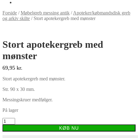
Forside
/
Møbelgreb messing antik
/
Apoteker/købmandsdisk greb
og arkiv skilte
/
Stort apotekergreb med mønster
Stort apotekergreb med
mønster
69,95
kr.
Stort apotekergreb med mønster.
Str. 90 x 30 mm.
Messingskruer medfølger.
På lager
Stort
apotekergreb
KØB NU
med
mønster