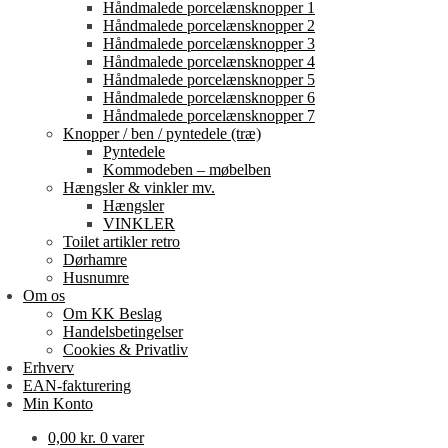
Håndmalede porcelænsknopper 1
Håndmalede porcelænsknopper 2
Håndmalede porcelænsknopper 3
Håndmalede porcelænsknopper 4
Håndmalede porcelænsknopper 5
Håndmalede porcelænsknopper 6
Håndmalede porcelænsknopper 7
Knopper / ben / pyntedele (træ)
Pyntedele
Kommodeben – møbelben
Hængsler & vinkler mv.
Hængsler
VINKLER
Toilet artikler retro
Dørhamre
Husnumre
Om os
Om KK Beslag
Handelsbetingelser
Cookies & Privatliv
Erhverv
EAN-fakturering
Min Konto
0,00
kr.
0 varer