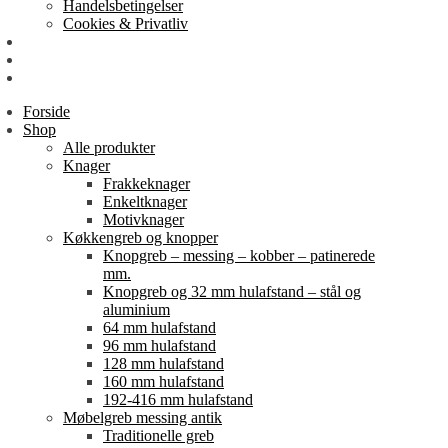
Handelsbetingelser
Cookies & Privatliv
Erhverv
EAN-fakturering
Min Konto
Forside
Shop
Alle produkter
Knager
Frakkeknager
Enkeltknager
Motivknager
Køkkengreb og knopper
Knopgreb – messing – kobber – patinerede
mm.
Knopgreb og 32 mm hulafstand – stål og
aluminium
64 mm hulafstand
96 mm hulafstand
128 mm hulafstand
160 mm hulafstand
192-416 mm hulafstand
Møbelgreb messing antik
Traditionelle greb