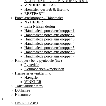
KAHYTSKROGE – VINDUESKROGE
VINDUESBESLAG
Hængsler, dørgreb & låse mv.
RESTPARTI
Porcelænsknopper – Håndmalet
NYHEDER
Laila Nielsen design
Håndmalede porcelænsknopper 1
Håndmalede porcelænsknopper 2
Håndmalede porcelænsknopper 3
Håndmalede porcelænsknopper 4
Håndmalede porcelænsknopper 5
Håndmalede porcelænsknopper 6
Håndmalede porcelænsknopper 7
Knopper / ben / pyntedele (træ)
Pyntedele
Kommodeben – møbelben
Hængsler & vinkler mv.
Hængsler
VINKLER
Toilet artikler retro
Dørhamre
Husnumre
Om os
Om KK Beslag