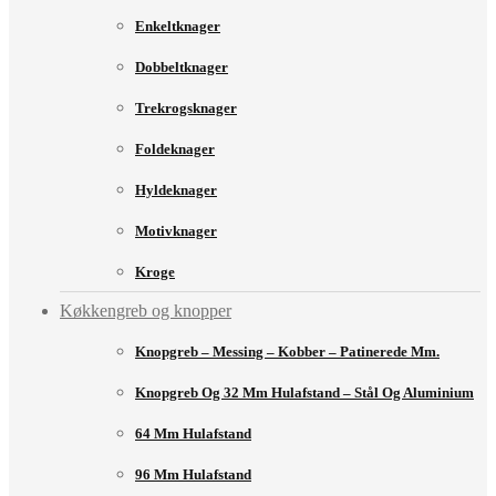
Enkeltknager
Dobbeltknager
Trekrogsknager
Foldeknager
Hyldeknager
Motivknager
Kroge
Køkkengreb og knopper
Knopgreb – Messing – Kobber – Patinerede Mm.
Knopgreb Og 32 Mm Hulafstand – Stål Og Aluminium
64 Mm Hulafstand
96 Mm Hulafstand