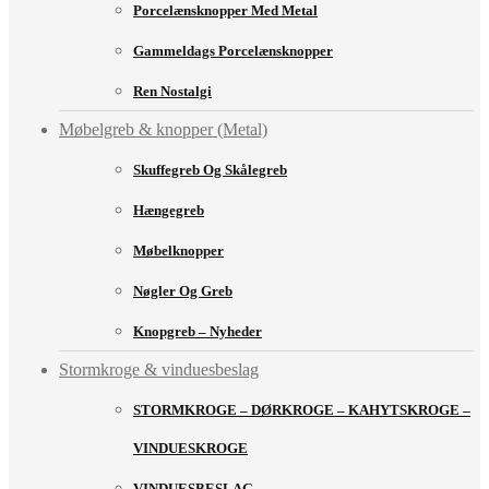
Porcelænsknopper Med Metal
Gammeldags Porcelænsknopper
Ren Nostalgi
Møbelgreb & knopper (Metal)
Skuffegreb Og Skålegreb
Hængegreb
Møbelknopper
Nøgler Og Greb
Knopgreb – Nyheder
Stormkroge & vinduesbeslag
STORMKROGE – DØRKROGE – KAHYTSKROGE –
VINDUESKROGE
VINDUESBESLAG