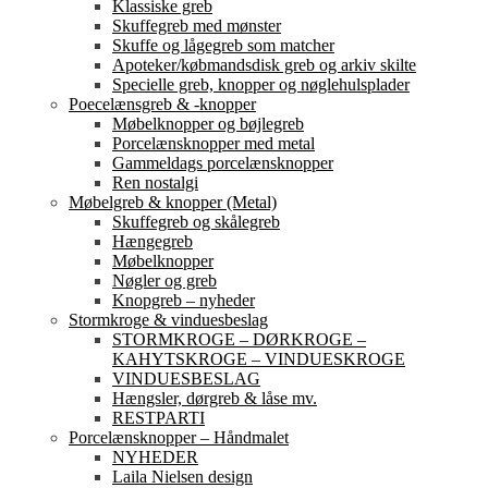
Klassiske greb
Skuffegreb med mønster
Skuffe og lågegreb som matcher
Apoteker/købmandsdisk greb og arkiv skilte
Specielle greb, knopper og nøglehulsplader
Poecelænsgreb & -knopper
Møbelknopper og bøjlegreb
Porcelænsknopper med metal
Gammeldags porcelænsknopper
Ren nostalgi
Møbelgreb & knopper (Metal)
Skuffegreb og skålegreb
Hængegreb
Møbelknopper
Nøgler og greb
Knopgreb – nyheder
Stormkroge & vinduesbeslag
STORMKROGE – DØRKROGE –
KAHYTSKROGE – VINDUESKROGE
VINDUESBESLAG
Hængsler, dørgreb & låse mv.
RESTPARTI
Porcelænsknopper – Håndmalet
NYHEDER
Laila Nielsen design