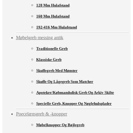
128 Mm Hulafstand
160 Mm Hulafstand
192-416 Mm Hulafstand
Møbelgreb messing antik
Traditionelle Greb
Klassiske Greb
Skuffegreb Med Mønster
Skuffe Og Lågegreb Som Matcher
Apoteker/købmandsdisk Greb Og Arkiv Skilte
Specielle Greb, Knopper Og Nøglehulsplader
Poecelænsgreb & -knopper
Møbelknopper Og Bøjlegreb