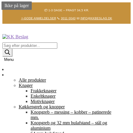
Ikke på lager
Ikke på lager
📦 1-3 DAGE – FRAGT 34,5 KR.
⭐-GODE ANMELDELSER
📞
3011 0040
📧
INFO@KKBESLAG.DK
Spring
Spring
til
til
navigation
indhold
Products
search
Menu
Forside
Shop
Alle produkter
Knager
Frakkeknager
Enkeltknager
Motivknager
Køkkengreb og knopper
Knopgreb – messing – kobber – patinerede
mm.
Knopgreb og 32 mm hulafstand – stål og
aluminium