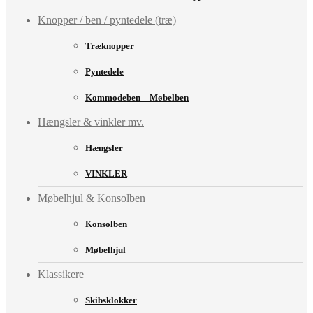
Knopper / ben / pyntedele (træ)
Træknopper
Pyntedele
Kommodeben – Møbelben
Hængsler & vinkler mv.
Hængsler
VINKLER
Møbelhjul & Konsolben
Konsolben
Møbelhjul
Klassikere
Skibsklokker