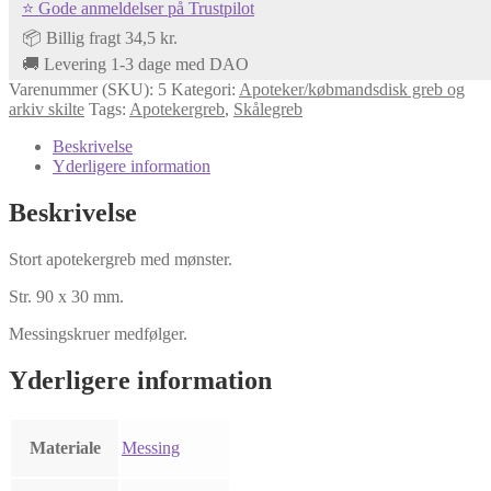
⭐ Gode anmeldelser på Trustpilot
antal
📦 Billig fragt 34,5 kr.
🚚 Levering 1-3 dage med DAO
Varenummer (SKU):
5
Kategori:
Apoteker/købmandsdisk greb og
arkiv skilte
Tags:
Apotekergreb
,
Skålegreb
Beskrivelse
Yderligere information
Beskrivelse
Stort apotekergreb med mønster.
Str. 90 x 30 mm.
Messingskruer medfølger.
Yderligere information
Materiale
Messing