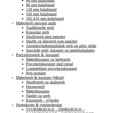
64 mm hulafstand
96 mm hulafstand
128 mm hulafstand
160 mm hulafstand
192-416 mm hulafstand
Møbelgreb messing antik
Traditionelle greb
Klassiske greb
Skuffegreb med mønster
Skuffe og lågegreb som matcher
Apoteker/købmandsdisk greb og arkiv skilte
Specielle greb, knopper og nøglehulsplader
Poecelænsgreb & -knopper
Møbelknopper og bøjlegreb
Porcelænsknopper med metal
Gammeldags porcelænsknopper
Ren nostalgi
Møbelgreb & knopper (Metal)
Skuffegreb og skålegreb
Hængegreb
Møbelknopper
Nøgler og greb
Knopgreb – nyheder
Stormkroge & vinduesbeslag
STORMKROGE – DØRKROGE –