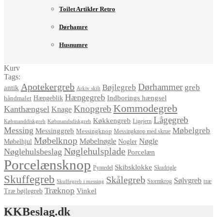
Toilet Artikler Retro
Dørhamre
Husnumre
Kurv
Tags:
Apotekergreb
Dørhammer
Bøjlegreb
greb
antik
Arkiv skilt
Hængegreb
Indborings hængsel
håndmalet
Hængeblik
Kommodegreb
Knopgreb
Kanthængsel
Knage
Lågegreb
Køkkengreb
Ligejern
Købmanddiskgreb
Købmandsdiskgreb
Messing
Møbelgreb
Messinggreb
Messingknop
Messingknop med skrue
Møbelknop
Møbelnøgle
Nøgle
Møbelhjul
Nogler
Nøglehulsplade
Nøglehulsbeslag
Porcelæn
Porcelænsknop
Skibsklokke
Pyntedel
Skudrigle
Skuffegreb
Skålegreb
Sølvgreb
træ
Stormkrog
Skuffegreb i messing
Træknop
Vinkel
Træ bøjlegreb
KKBeslag.dk