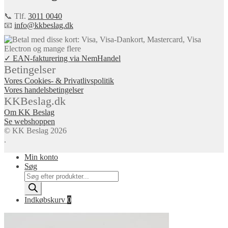
📞 Tlf.
3011 0040
📧
info@kkbeslag.dk
✓ EAN-fakturering via NemHandel
Betingelser
Vores Cookies- & Privatlivspolitik
Vores handelsbetingelser
KKBeslag.dk
Om KK Beslag
Se webshoppen
© KK Beslag 2026
.
Min konto
Søg
Products
search
Indkøbskurv
0