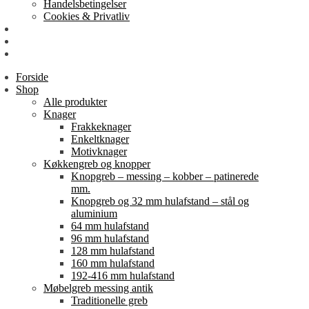
Handelsbetingelser
Cookies & Privatliv
Erhverv
EAN-fakturering
Min Konto
Forside
Shop
Alle produkter
Knager
Frakkeknager
Enkeltknager
Motivknager
Køkkengreb og knopper
Knopgreb – messing – kobber – patinerede
mm.
Knopgreb og 32 mm hulafstand – stål og
aluminium
64 mm hulafstand
96 mm hulafstand
128 mm hulafstand
160 mm hulafstand
192-416 mm hulafstand
Møbelgreb messing antik
Traditionelle greb