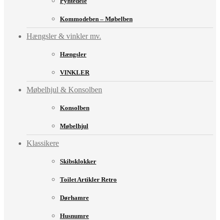
Pyntedele
Kommodeben – Møbelben
Hængsler & vinkler mv.
Hængsler
VINKLER
Møbelhjul & Konsolben
Konsolben
Møbelhjul
Klassikere
Skibsklokker
Toilet Artikler Retro
Dørhamre
Husnumre