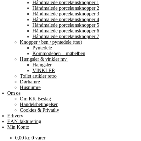
Håndmalede porcelænsknopper 1
Håndmalede porcelænsknopper 2
Håndmalede porcelænsknopper 3
Håndmalede porcelænsknopper 4
Håndmalede porcelænsknopper 5
Håndmalede porcelænsknopper 6
Håndmalede porcelænsknopper 7
Knopper / ben / pyntedele (træ)
Pyntedele
Kommodeben – møbelben
Hængsler & vinkler mv.
Hængsler
VINKLER
Toilet artikler retro
Dørhamre
Husnumre
Om os
Om KK Beslag
Handelsbetingelser
Cookies & Privatliv
Erhverv
EAN-fakturering
Min Konto
0,00
kr.
0 varer