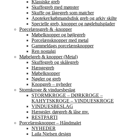
Klassiske greb
Skuffegreb med mønster
Skuffe og lågegreb som matcher
Apoteker/købmandsdisk greb og arkiv skilte
Specielle greb, knopper og nøglehulsplader
Poecelænsgreb & -knopper
Møbelknopper og bøjlegreb
Porcelænsknopper med metal
Gammeldags porcelænsknopper
Ren nostalgi
Møbelgreb & knopper (Metal)
Skuffegreb og skålegreb
Hængegreb
Møbelknopper
Nøgler og greb
Knopgreb – nyheder
Stormkroge & vinduesbeslag
STORMKROGE – DØRKROGE –
KAHYTSKROGE – VINDUESKROGE
VINDUESBESLAG
Hængsler, dørgreb & låse mv.
RESTPARTI
Porcelænsknopper – Håndmalet
NYHEDER
Laila Nielsen design