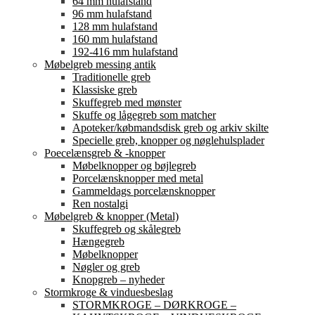
64 mm hulafstand
96 mm hulafstand
128 mm hulafstand
160 mm hulafstand
192-416 mm hulafstand
Møbelgreb messing antik
Traditionelle greb
Klassiske greb
Skuffegreb med mønster
Skuffe og lågegreb som matcher
Apoteker/købmandsdisk greb og arkiv skilte
Specielle greb, knopper og nøglehulsplader
Poecelænsgreb & -knopper
Møbelknopper og bøjlegreb
Porcelænsknopper med metal
Gammeldags porcelænsknopper
Ren nostalgi
Møbelgreb & knopper (Metal)
Skuffegreb og skålegreb
Hængegreb
Møbelknopper
Nøgler og greb
Knopgreb – nyheder
Stormkroge & vinduesbeslag
STORMKROGE – DØRKROGE –