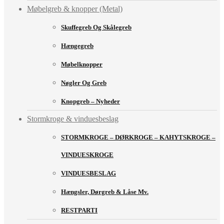
Møbelgreb & knopper (Metal)
Skuffegreb Og Skålegreb
Hængegreb
Møbelknopper
Nøgler Og Greb
Knopgreb – Nyheder
Stormkroge & vinduesbeslag
STORMKROGE – DØRKROGE – KAHYTSKROGE –
VINDUESKROGE
VINDUESBESLAG
Hængsler, Dørgreb & Låse Mv.
RESTPARTI