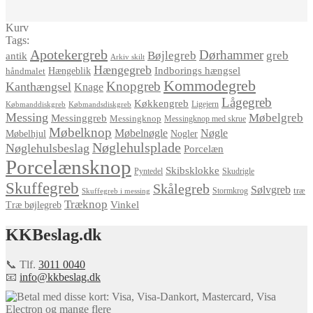
Kurv
Tags:
Apotekergreb
Dørhammer
Bøjlegreb
greb
antik
Arkiv skilt
Hængegreb
Indborings hængsel
håndmalet
Hængeblik
Kommodegreb
Knopgreb
Kanthængsel
Knage
Lågegreb
Køkkengreb
Ligejern
Købmanddiskgreb
Købmandsdiskgreb
Messing
Møbelgreb
Messinggreb
Messingknop
Messingknop med skrue
Møbelknop
Møbelnøgle
Nøgle
Møbelhjul
Nogler
Nøglehulsplade
Nøglehulsbeslag
Porcelæn
Porcelænsknop
Skibsklokke
Pyntedel
Skudrigle
Skuffegreb
Skålegreb
Sølvgreb
træ
Stormkrog
Skuffegreb i messing
Træknop
Vinkel
Træ bøjlegreb
KKBeslag.dk
📞 Tlf.
3011 0040
📧
info@kkbeslag.dk