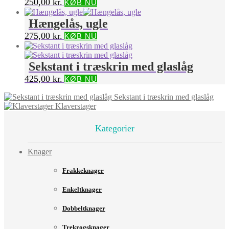
250,00
kr.
KØB NU
Hængelås, ugle
275,00
kr.
KØB NU
Sekstant i træskrin med glaslåg
425,00
kr.
KØB NU
Sekstant i træskrin med glaslåg
Klaverstager
Kategorier
Knager
Frakkeknager
Enkeltknager
Dobbeltknager
Trekrogsknager