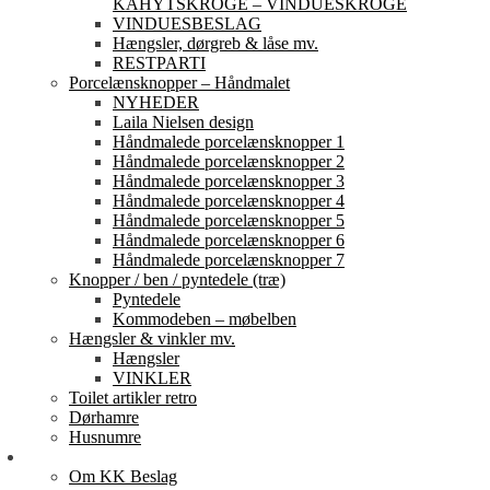
KAHYTSKROGE – VINDUESKROGE
VINDUESBESLAG
Hængsler, dørgreb & låse mv.
RESTPARTI
Porcelænsknopper – Håndmalet
NYHEDER
Laila Nielsen design
Håndmalede porcelænsknopper 1
Håndmalede porcelænsknopper 2
Håndmalede porcelænsknopper 3
Håndmalede porcelænsknopper 4
Håndmalede porcelænsknopper 5
Håndmalede porcelænsknopper 6
Håndmalede porcelænsknopper 7
Knopper / ben / pyntedele (træ)
Pyntedele
Kommodeben – møbelben
Hængsler & vinkler mv.
Hængsler
VINKLER
Toilet artikler retro
Dørhamre
Husnumre
Om os
Om KK Beslag