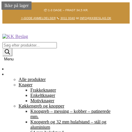
Ikke på lager
Ikke på lager
Ikke på lager
📦 1-3 DAGE – FRAGT 34,5 KR.
⭐-GODE ANMELDELSER
📞
3011 0040
📧
INFO@KKBESLAG.DK
Spring
Spring
til
til
navigation
indhold
Products
search
Menu
Forside
Shop
Alle produkter
Knager
Frakkeknager
Enkeltknager
Motivknager
Køkkengreb og knopper
Knopgreb – messing – kobber – patinerede
mm.
Knopgreb og 32 mm hulafstand – stål og
aluminium