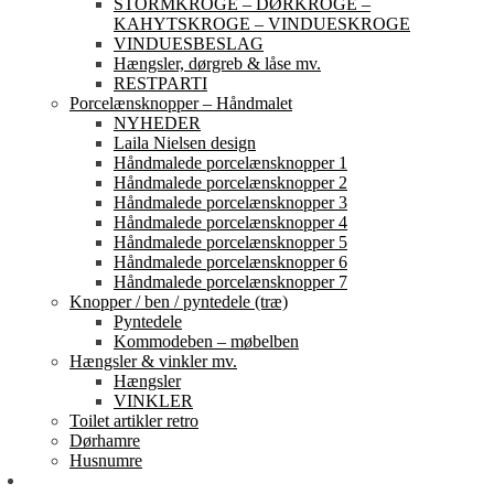
STORMKROGE – DØRKROGE –
KAHYTSKROGE – VINDUESKROGE
VINDUESBESLAG
Hængsler, dørgreb & låse mv.
RESTPARTI
Porcelænsknopper – Håndmalet
NYHEDER
Laila Nielsen design
Håndmalede porcelænsknopper 1
Håndmalede porcelænsknopper 2
Håndmalede porcelænsknopper 3
Håndmalede porcelænsknopper 4
Håndmalede porcelænsknopper 5
Håndmalede porcelænsknopper 6
Håndmalede porcelænsknopper 7
Knopper / ben / pyntedele (træ)
Pyntedele
Kommodeben – møbelben
Hængsler & vinkler mv.
Hængsler
VINKLER
Toilet artikler retro
Dørhamre
Husnumre
Om os