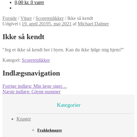
0,00
kr.
0 varer
Forside
/
Vitser
/
Scorereplikker
/
Ikke så kendt
Udgivet i
19. april 2019
5. maj 2021
af
Michael Dalmer
Ikke så kendt
“Jeg er ikke så kendt her i byen. Kan du ikke følge mig hjem?”
Kategori:
Scorereplikker
Indlægsnavigation
Forrige indlæg:
Min læge siger…
Næste indlæg:
Glemt nummer
Kategorier
Knager
Frakkeknager