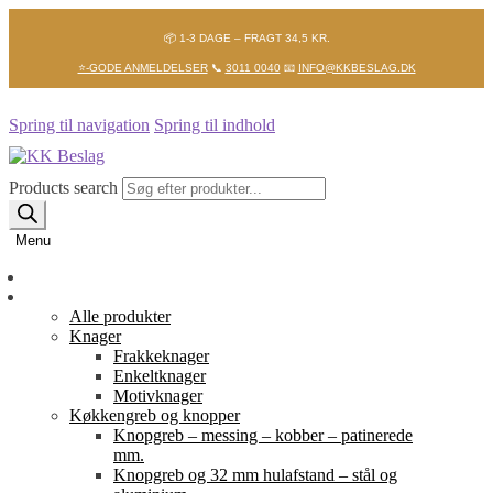
📦 1-3 DAGE – FRAGT 34,5 KR.
⭐-GODE ANMELDELSER
📞
3011 0040
📧
INFO@KKBESLAG.DK
Spring til navigation
Spring til indhold
Products search
Menu
Forside
Shop
Alle produkter
Knager
Frakkeknager
Enkeltknager
Motivknager
Køkkengreb og knopper
Knopgreb – messing – kobber – patinerede
mm.
Knopgreb og 32 mm hulafstand – stål og