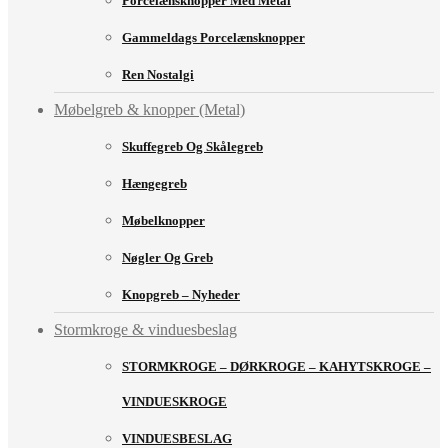
Porcelænsknopper Med Metal
Gammeldags Porcelænsknopper
Ren Nostalgi
Møbelgreb & knopper (Metal)
Skuffegreb Og Skålegreb
Hængegreb
Møbelknopper
Nøgler Og Greb
Knopgreb – Nyheder
Stormkroge & vinduesbeslag
STORMKROGE – DØRKROGE – KAHYTSKROGE –
VINDUESKROGE
VINDUESBESLAG