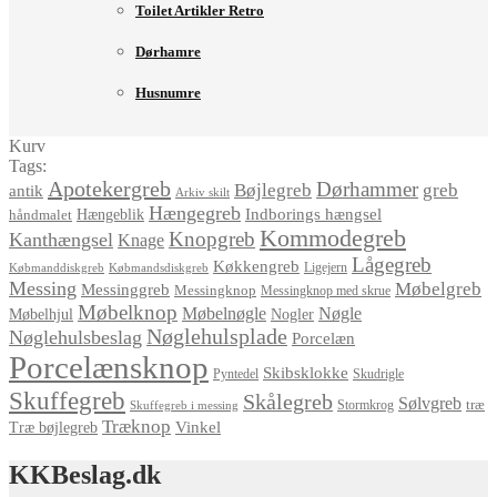
Toilet Artikler Retro
Dørhamre
Husnumre
Kurv
Tags:
Apotekergreb
Dørhammer
Bøjlegreb
greb
antik
Arkiv skilt
Hængegreb
Indborings hængsel
håndmalet
Hængeblik
Kommodegreb
Knopgreb
Kanthængsel
Knage
Lågegreb
Køkkengreb
Ligejern
Købmanddiskgreb
Købmandsdiskgreb
Messing
Møbelgreb
Messinggreb
Messingknop
Messingknop med skrue
Møbelknop
Møbelnøgle
Nøgle
Møbelhjul
Nogler
Nøglehulsplade
Nøglehulsbeslag
Porcelæn
Porcelænsknop
Skibsklokke
Pyntedel
Skudrigle
Skuffegreb
Skålegreb
Sølvgreb
træ
Stormkrog
Skuffegreb i messing
Træknop
Vinkel
Træ bøjlegreb
KKBeslag.dk