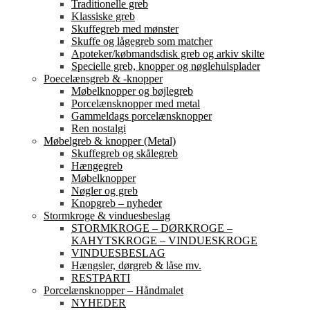
Traditionelle greb
Klassiske greb
Skuffegreb med mønster
Skuffe og lågegreb som matcher
Apoteker/købmandsdisk greb og arkiv skilte
Specielle greb, knopper og nøglehulsplader
Poecelænsgreb & -knopper
Møbelknopper og bøjlegreb
Porcelænsknopper med metal
Gammeldags porcelænsknopper
Ren nostalgi
Møbelgreb & knopper (Metal)
Skuffegreb og skålegreb
Hængegreb
Møbelknopper
Nøgler og greb
Knopgreb – nyheder
Stormkroge & vinduesbeslag
STORMKROGE – DØRKROGE –
KAHYTSKROGE – VINDUESKROGE
VINDUESBESLAG
Hængsler, dørgreb & låse mv.
RESTPARTI
Porcelænsknopper – Håndmalet
NYHEDER