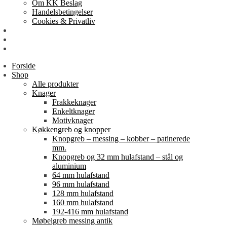
Om KK Beslag
Handelsbetingelser
Cookies & Privatliv
Erhverv
EAN-fakturering
Min Konto
Forside
Shop
Alle produkter
Knager
Frakkeknager
Enkeltknager
Motivknager
Køkkengreb og knopper
Knopgreb – messing – kobber – patinerede
mm.
Knopgreb og 32 mm hulafstand – stål og
aluminium
64 mm hulafstand
96 mm hulafstand
128 mm hulafstand
160 mm hulafstand
192-416 mm hulafstand
Møbelgreb messing antik