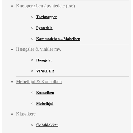
Knopper / ben / pyntedele (træ)
Træknopper
Pyntedele
Kommodeben – Møbelben
Hængsler & vinkler mv.
Hængsler
VINKLER
Møbelhjul & Konsolben
Konsolben
Møbelhjul
Klassikere
Skibsklokker