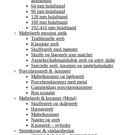
aluminium
64 mm hulafstand
96 mm hulafstand
128 mm hulafstand
160 mm hulafstand
192-416 mm hulafstand
Møbelgreb messing antik
Traditionelle greb
Klassiske greb
Skuffegreb med mønster
Skuffe og lågegreb som matcher
Apoteker/købmandsdisk greb og arkiv skilte
Specielle greb, knopper og nøglehulsplader
Poecelænsgreb & -knopper
Møbelknopper og bøjlegreb
Porcelænsknopper med metal
Gammeldags porcelænsknopper
Ren nostalgi
Møbelgreb & knopper (Metal)
Skuffegreb og skålegreb
Hængegreb
Møbelknopper
Nøgler og greb
Knopgreb – nyheder
Stormkroge & vinduesbeslag