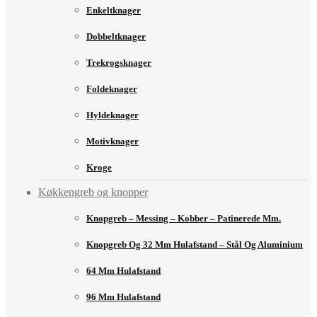
Enkeltknager
Dobbeltknager
Trekrogsknager
Foldeknager
Hyldeknager
Motivknager
Kroge
Køkkengreb og knopper
Knopgreb – Messing – Kobber – Patinerede Mm.
Knopgreb Og 32 Mm Hulafstand – Stål Og Aluminium
64 Mm Hulafstand
96 Mm Hulafstand