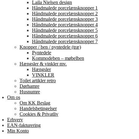
Laila Nielsen design
Håndmalede porcelænsknopper 1
Håndmalede porcelænsknopper 2
Håndmalede porcelænsknopper 3
Håndmalede porcelænsknopper 4
Håndmalede porcelænsknopper 5
Håndmalede porcelænsknopper 6
Håndmalede porcelænsknopper 7
Knopper / ben / pyntedele (træ)
Pyntedele
Kommodeben – møbelben
Hængsler & vinkler mv.
Hængsler
VINKLER
Toilet artikler retro
Dørhamre
Husnumre
Om os
Om KK Beslag
Handelsbetingelser
Cookies & Privatliv
Erhverv
EAN-fakturering
Min Konto