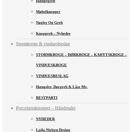
Hængegreb
Møbelknopper
Nøgler Og Greb
Knopgreb – Nyheder
Stormkroge & vinduesbeslag
STORMKROGE – DØRKROGE – KAHYTSKROGE –
VINDUESKROGE
VINDUESBESLAG
Hængsler, Dørgreb & Låse Mv.
RESTPARTI
Porcelænsknopper – Håndmalet
NYHEDER
Laila Nielsen Design