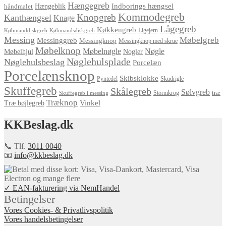
Hængegreb
Indborings hængsel
håndmalet
Hængeblik
Kommodegreb
Knopgreb
Kanthængsel
Knage
Lågegreb
Køkkengreb
Ligejern
Købmanddiskgreb
Købmandsdiskgreb
Messing
Møbelgreb
Messinggreb
Messingknop
Messingknop med skrue
Møbelknop
Møbelnøgle
Nøgle
Møbelhjul
Nogler
Nøglehulsplade
Nøglehulsbeslag
Porcelæn
Porcelænsknop
Skibsklokke
Pyntedel
Skudrigle
Skuffegreb
Skålegreb
Sølvgreb
træ
Stormkrog
Skuffegreb i messing
Træknop
Vinkel
Træ bøjlegreb
KKBeslag.dk
📞 Tlf.
3011 0040
📧
info@kkbeslag.dk
✓ EAN-fakturering via NemHandel
Betingelser
Vores Cookies- & Privatlivspolitik
Vores handelsbetingelser