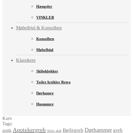
Hængsler
VINKLER
Møbelhjul & Konsolben
Konsolben
Møbelhjul
Klassikere
Skibsklokker
Toilet Artikler Retro
Dørhamre
Husnumre
Kurv
Tags:
Apotekergreb
Dørhammer
Bøjlegreb
greb
antik
Arkiv skilt