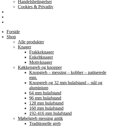
Handelsbetingelser
Cookies & Privatliv
Erhverv
EAN-fakturering
Min Konto
Forside
Shop
Alle produkter
Knager
Frakkeknager
Enkeltknager
Motivknager
Køkkengreb og knopper
Knopgreb – messing – kobber – patinerede
mm.
Knopgreb og 32 mm hulafstand – stål og
aluminium
64 mm hulafstand
96 mm hulafstand
128 mm hulafstand
160 mm hulafstand
192-416 mm hulafstand
Møbelgreb messing antik
Traditionelle greb