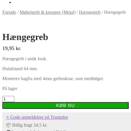
Forside
/
Møbelgreb & knopper (Metal)
/
Hængegreb
/
Hængegreb
Hængegreb
19,95
kr.
Hængegreb i antik look.
Hulafstand 64 mm.
Monteres bagfra med 4mm grebsskrue, som medfølger.
På lager
Hængegreb
antal
KØB NU
⭐ Gode anmeldelser på Trustpilot
📦 Billig fragt 34,5 kr.