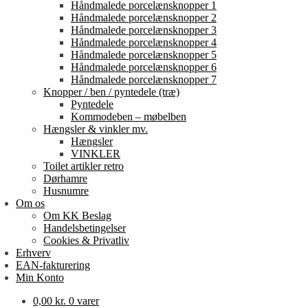
Håndmalede porcelænsknopper 1
Håndmalede porcelænsknopper 2
Håndmalede porcelænsknopper 3
Håndmalede porcelænsknopper 4
Håndmalede porcelænsknopper 5
Håndmalede porcelænsknopper 6
Håndmalede porcelænsknopper 7
Knopper / ben / pyntedele (træ)
Pyntedele
Kommodeben – møbelben
Hængsler & vinkler mv.
Hængsler
VINKLER
Toilet artikler retro
Dørhamre
Husnumre
Om os
Om KK Beslag
Handelsbetingelser
Cookies & Privatliv
Erhverv
EAN-fakturering
Min Konto
0,00
kr.
0 varer