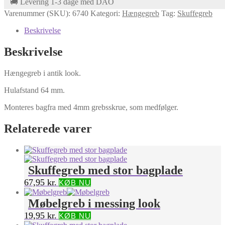
🚚 Levering 1-3 dage med DAO
Varenummer (SKU):
6740
Kategori:
Hængegreb
Tag:
Skuffegreb
Beskrivelse
Beskrivelse
Hængegreb i antik look.
Hulafstand 64 mm.
Monteres bagfra med 4mm grebsskrue, som medfølger.
Relaterede varer
Skuffegreb med stor bagplade
67,95
kr.
KØB NU
Møbelgreb i messing look
19,95
kr.
KØB NU