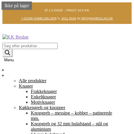
Ikke på lager
📦 1-3 DAGE – FRAGT 34,5 KR.
⭐-GODE ANMELDELSER
📞
3011 0040
📧
INFO@KKBESLAG.DK
Spring
Spring
til
til
navigation
indhold
Products
search
Menu
Forside
Shop
Alle produkter
Knager
Frakkeknager
Enkeltknager
Motivknager
Køkkengreb og knopper
Knopgreb – messing – kobber – patinerede
mm.
Knopgreb og 32 mm hulafstand – stål og
aluminium