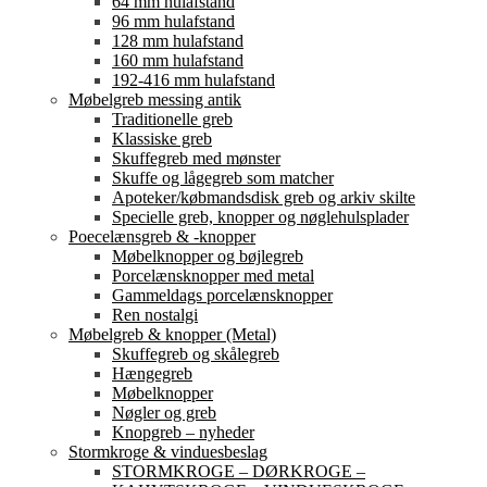
64 mm hulafstand
96 mm hulafstand
128 mm hulafstand
160 mm hulafstand
192-416 mm hulafstand
Møbelgreb messing antik
Traditionelle greb
Klassiske greb
Skuffegreb med mønster
Skuffe og lågegreb som matcher
Apoteker/købmandsdisk greb og arkiv skilte
Specielle greb, knopper og nøglehulsplader
Poecelænsgreb & -knopper
Møbelknopper og bøjlegreb
Porcelænsknopper med metal
Gammeldags porcelænsknopper
Ren nostalgi
Møbelgreb & knopper (Metal)
Skuffegreb og skålegreb
Hængegreb
Møbelknopper
Nøgler og greb
Knopgreb – nyheder
Stormkroge & vinduesbeslag
STORMKROGE – DØRKROGE –