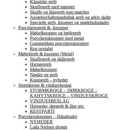
Klassiske greb
Skuffegreb med mønster
Skuffe og lågegreb som matcher
Apoteker/købmandsdisk greb og arkiv skilte
Specielle greb, knopper og nøglehulsplader
Poecelænsgreb & -knopper
Møbelknopper og bøjlegreb
Porcelænsknopper med metal
Gammeldags porcelænsknopper
Ren nostalgi
Møbelgreb & knopper (Metal)
Skuffegreb og skålegreb
Hængegreb
Møbelknopper
Nøgler og greb
Knopgreb – nyheder
Stormkroge & vinduesbeslag
STORMKROGE – DØRKROGE –
KAHYTSKROGE – VINDUESKROGE
VINDUESBESLAG
Hængsler, dørgreb & låse mv.
RESTPARTI
Porcelænsknopper – Håndmalet
NYHEDER
Laila Nielsen design