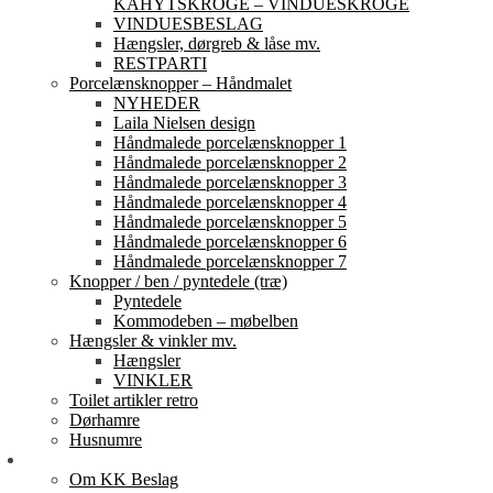
KAHYTSKROGE – VINDUESKROGE
VINDUESBESLAG
Hængsler, dørgreb & låse mv.
RESTPARTI
Porcelænsknopper – Håndmalet
NYHEDER
Laila Nielsen design
Håndmalede porcelænsknopper 1
Håndmalede porcelænsknopper 2
Håndmalede porcelænsknopper 3
Håndmalede porcelænsknopper 4
Håndmalede porcelænsknopper 5
Håndmalede porcelænsknopper 6
Håndmalede porcelænsknopper 7
Knopper / ben / pyntedele (træ)
Pyntedele
Kommodeben – møbelben
Hængsler & vinkler mv.
Hængsler
VINKLER
Toilet artikler retro
Dørhamre
Husnumre
Om os
Om KK Beslag