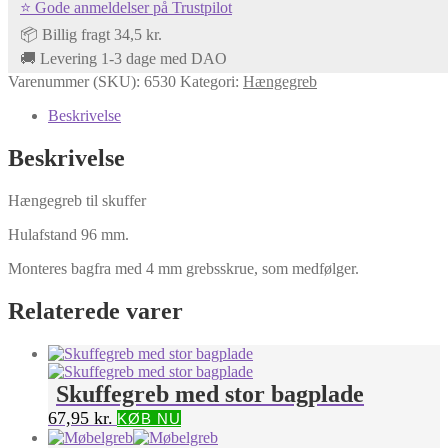
⭐ Gode anmeldelser på Trustpilot
look
-
📦 Billig fragt 34,5 kr.
96mm
🚚 Levering 1-3 dage med DAO
antal
Varenummer (SKU):
6530
Kategori:
Hængegreb
Beskrivelse
Beskrivelse
Hængegreb til skuffer
Hulafstand 96 mm.
Monteres bagfra med 4 mm grebsskrue, som medfølger.
Relaterede varer
Skuffegreb med stor bagplade
67,95
kr.
KØB NU