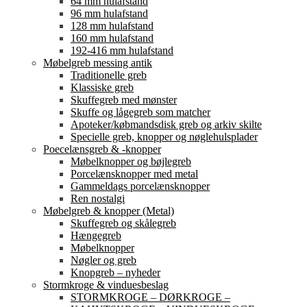
64 mm hulafstand
96 mm hulafstand
128 mm hulafstand
160 mm hulafstand
192-416 mm hulafstand
Møbelgreb messing antik
Traditionelle greb
Klassiske greb
Skuffegreb med mønster
Skuffe og lågegreb som matcher
Apoteker/købmandsdisk greb og arkiv skilte
Specielle greb, knopper og nøglehulsplader
Poecelænsgreb & -knopper
Møbelknopper og bøjlegreb
Porcelænsknopper med metal
Gammeldags porcelænsknopper
Ren nostalgi
Møbelgreb & knopper (Metal)
Skuffegreb og skålegreb
Hængegreb
Møbelknopper
Nøgler og greb
Knopgreb – nyheder
Stormkroge & vinduesbeslag
STORMKROGE – DØRKROGE –