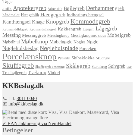
Tags:
Apotekergreb
Dørhammer
Bøjlegreb
greb
antik
Arkiv skilt
Hængegreb
Indborings hængsel
håndmalet
Hængeblik
Kommodegreb
Knopgreb
Kanthængsel
Knage
Lågegreb
Køkkengreb
Ligejern
Købmanddiskgreb
Købmandsdiskgreb
Messing
Møbelgreb
Messinggreb
Messingknop
Messingknop med skrue
Møbelknop
Møbelnøgle
Nøgle
Møbelhjul
Nogler
Nøglehulsplade
Nøglehulsbeslag
Porcelæn
Porcelænsknop
Skibsklokke
Pyntedel
Skudrigle
Skuffegreb
Skålegreb
Sølvgreb
træ
Stormkrog
Skuffegreb i messing
Træknop
Vinkel
Træ bøjlegreb
KKBeslag.dk
📞 Tlf.
3011 0040
📧
info@kkbeslag.dk
✓ EAN-fakturering via NemHandel
Betingelser