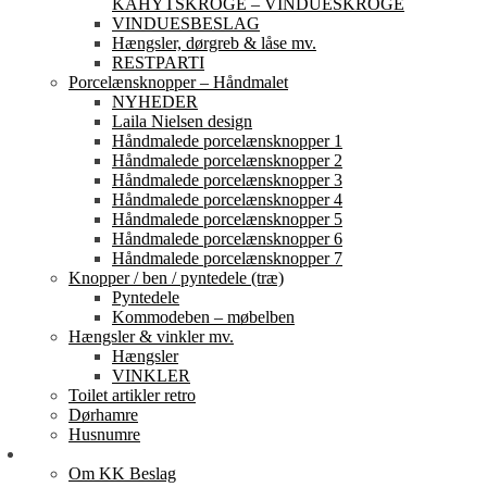
KAHYTSKROGE – VINDUESKROGE
VINDUESBESLAG
Hængsler, dørgreb & låse mv.
RESTPARTI
Porcelænsknopper – Håndmalet
NYHEDER
Laila Nielsen design
Håndmalede porcelænsknopper 1
Håndmalede porcelænsknopper 2
Håndmalede porcelænsknopper 3
Håndmalede porcelænsknopper 4
Håndmalede porcelænsknopper 5
Håndmalede porcelænsknopper 6
Håndmalede porcelænsknopper 7
Knopper / ben / pyntedele (træ)
Pyntedele
Kommodeben – møbelben
Hængsler & vinkler mv.
Hængsler
VINKLER
Toilet artikler retro
Dørhamre
Husnumre
Om os
Om KK Beslag