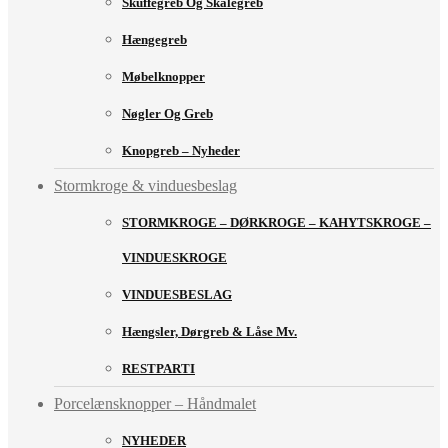
Skuffegreb Og Skålegreb
Hængegreb
Møbelknopper
Nøgler Og Greb
Knopgreb – Nyheder
Stormkroge & vinduesbeslag
STORMKROGE – DØRKROGE – KAHYTSKROGE –
VINDUESKROGE
VINDUESBESLAG
Hængsler, Dørgreb & Låse Mv.
RESTPARTI
Porcelænsknopper – Håndmalet
NYHEDER