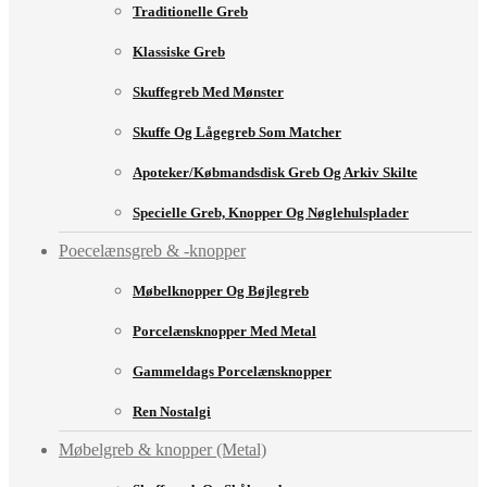
Traditionelle Greb
Klassiske Greb
Skuffegreb Med Mønster
Skuffe Og Lågegreb Som Matcher
Apoteker/købmandsdisk Greb Og Arkiv Skilte
Specielle Greb, Knopper Og Nøglehulsplader
Poecelænsgreb & -knopper
Møbelknopper Og Bøjlegreb
Porcelænsknopper Med Metal
Gammeldags Porcelænsknopper
Ren Nostalgi
Møbelgreb & knopper (Metal)