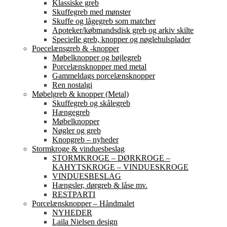
Klassiske greb
Skuffegreb med mønster
Skuffe og lågegreb som matcher
Apoteker/købmandsdisk greb og arkiv skilte
Specielle greb, knopper og nøglehulsplader
Poecelænsgreb & -knopper
Møbelknopper og bøjlegreb
Porcelænsknopper med metal
Gammeldags porcelænsknopper
Ren nostalgi
Møbelgreb & knopper (Metal)
Skuffegreb og skålegreb
Hængegreb
Møbelknopper
Nøgler og greb
Knopgreb – nyheder
Stormkroge & vinduesbeslag
STORMKROGE – DØRKROGE –
KAHYTSKROGE – VINDUESKROGE
VINDUESBESLAG
Hængsler, dørgreb & låse mv.
RESTPARTI
Porcelænsknopper – Håndmalet
NYHEDER
Laila Nielsen design