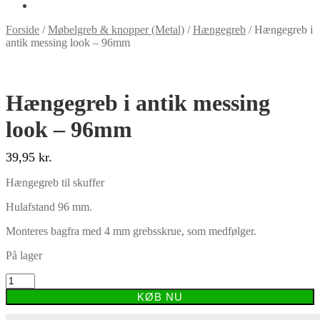
Forside
/
Møbelgreb & knopper (Metal)
/
Hængegreb
/
Hængegreb i
antik messing look – 96mm
Hængegreb i antik messing
look – 96mm
39,95
kr.
Hængegreb til skuffer
Hulafstand 96 mm.
Monteres bagfra med 4 mm grebsskrue, som medfølger.
På lager
Hængegreb
i
KØB NU
antik
messing