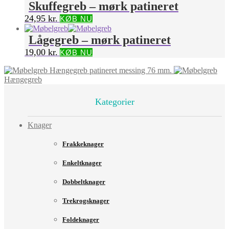
Skuffegreb – mørk patineret
24,95
kr.
KØB NU
Lågegreb – mørk patineret
19,00
kr.
KØB NU
Hængegreb patineret messing 76 mm.
Hængegreb
Kategorier
Knager
Frakkeknager
Enkeltknager
Dobbeltknager
Trekrogsknager
Foldeknager