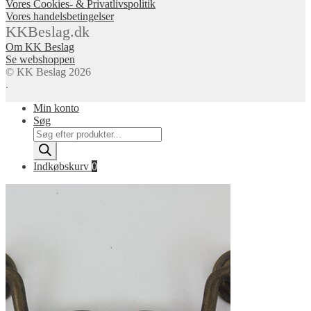
Vores Cookies- & Privatlivspolitik
Vores handelsbetingelser
KKBeslag.dk
Om KK Beslag
Se webshoppen
© KK Beslag 2026
.
Min konto
Søg
Products
search
Indkøbskurv
0