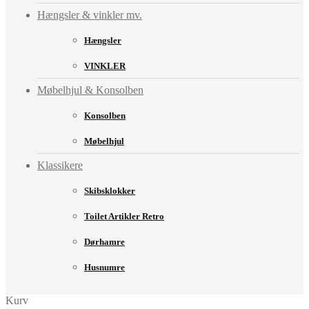
Hængsler & vinkler mv.
Hængsler
VINKLER
Møbelhjul & Konsolben
Konsolben
Møbelhjul
Klassikere
Skibsklokker
Toilet Artikler Retro
Dørhamre
Husnumre
Kurv