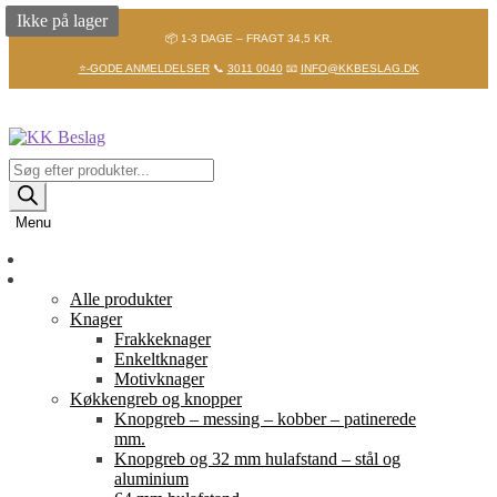
Ikke på lager
📦 1-3 DAGE – FRAGT 34,5 KR.
⭐-GODE ANMELDELSER
📞
3011 0040
📧
INFO@KKBESLAG.DK
Spring
Spring
til
til
navigation
indhold
Products
search
Menu
Forside
Shop
Alle produkter
Knager
Frakkeknager
Enkeltknager
Motivknager
Køkkengreb og knopper
Knopgreb – messing – kobber – patinerede
mm.
Knopgreb og 32 mm hulafstand – stål og
aluminium