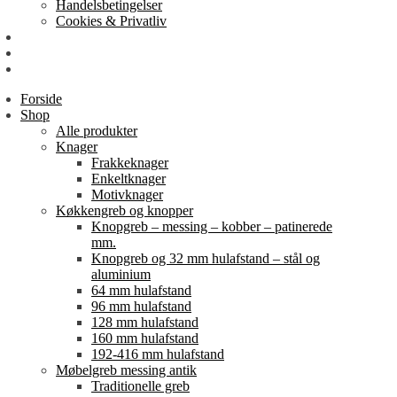
Handelsbetingelser
Cookies & Privatliv
Erhverv
EAN-fakturering
Min Konto
Forside
Shop
Alle produkter
Knager
Frakkeknager
Enkeltknager
Motivknager
Køkkengreb og knopper
Knopgreb – messing – kobber – patinerede
mm.
Knopgreb og 32 mm hulafstand – stål og
aluminium
64 mm hulafstand
96 mm hulafstand
128 mm hulafstand
160 mm hulafstand
192-416 mm hulafstand
Møbelgreb messing antik
Traditionelle greb