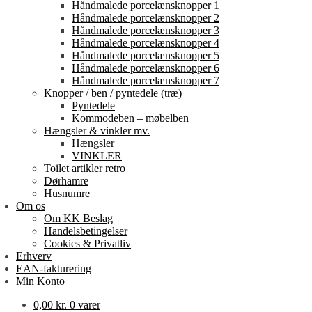
Håndmalede porcelænsknopper 1
Håndmalede porcelænsknopper 2
Håndmalede porcelænsknopper 3
Håndmalede porcelænsknopper 4
Håndmalede porcelænsknopper 5
Håndmalede porcelænsknopper 6
Håndmalede porcelænsknopper 7
Knopper / ben / pyntedele (træ)
Pyntedele
Kommodeben – møbelben
Hængsler & vinkler mv.
Hængsler
VINKLER
Toilet artikler retro
Dørhamre
Husnumre
Om os
Om KK Beslag
Handelsbetingelser
Cookies & Privatliv
Erhverv
EAN-fakturering
Min Konto
0,00
kr.
0 varer