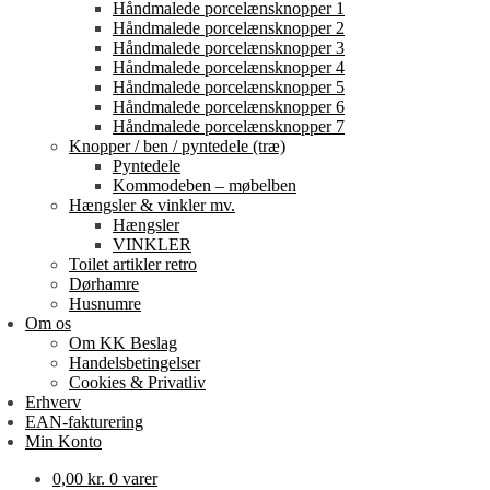
Håndmalede porcelænsknopper 1
Håndmalede porcelænsknopper 2
Håndmalede porcelænsknopper 3
Håndmalede porcelænsknopper 4
Håndmalede porcelænsknopper 5
Håndmalede porcelænsknopper 6
Håndmalede porcelænsknopper 7
Knopper / ben / pyntedele (træ)
Pyntedele
Kommodeben – møbelben
Hængsler & vinkler mv.
Hængsler
VINKLER
Toilet artikler retro
Dørhamre
Husnumre
Om os
Om KK Beslag
Handelsbetingelser
Cookies & Privatliv
Erhverv
EAN-fakturering
Min Konto
0,00
kr.
0 varer