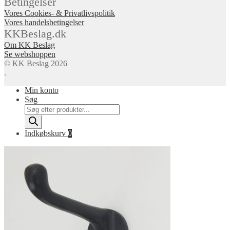
Betingelser
Vores Cookies- & Privatlivspolitik
Vores handelsbetingelser
KKBeslag.dk
Om KK Beslag
Se webshoppen
© KK Beslag 2026
.
Min konto
Søg
Products
search
Indkøbskurv
0