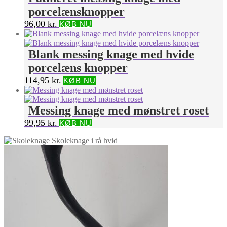
porcelænsknopper
96,00
kr.
KØB NU
Blank messing knage med hvide
porcelæns knopper
114,95
kr.
KØB NU
Messing knage med mønstret roset
99,95
kr.
KØB NU
Skoleknage i rå hvid