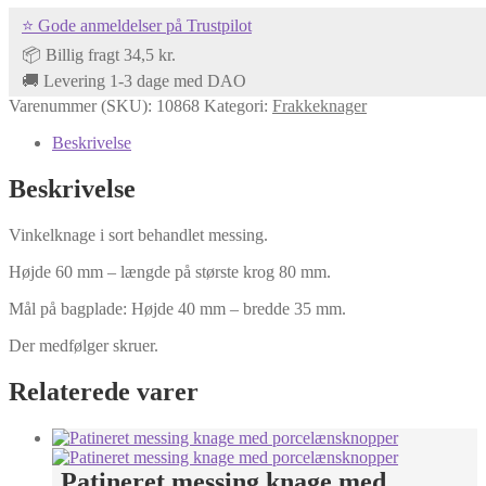
behandlet
⭐ Gode anmeldelser på Trustpilot
messing
-
📦 Billig fragt 34,5 kr.
antal
🚚 Levering 1-3 dage med DAO
Varenummer (SKU):
10868
Kategori:
Frakkeknager
Beskrivelse
Beskrivelse
Vinkelknage i sort behandlet messing.
Højde 60 mm – længde på største krog 80 mm.
Mål på bagplade: Højde 40 mm – bredde 35 mm.
Der medfølger skruer.
Relaterede varer
Patineret messing knage med