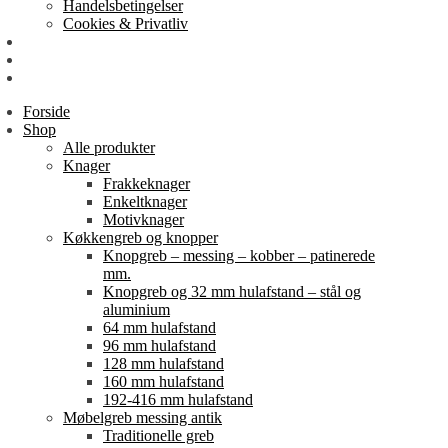
Handelsbetingelser
Cookies & Privatliv
Erhverv
EAN-fakturering
Min Konto
Forside
Shop
Alle produkter
Knager
Frakkeknager
Enkeltknager
Motivknager
Køkkengreb og knopper
Knopgreb – messing – kobber – patinerede
mm.
Knopgreb og 32 mm hulafstand – stål og
aluminium
64 mm hulafstand
96 mm hulafstand
128 mm hulafstand
160 mm hulafstand
192-416 mm hulafstand
Møbelgreb messing antik
Traditionelle greb