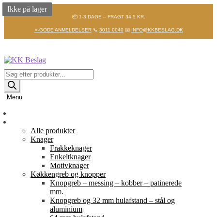
Ikke på lager
Ikke på lager
📦 1-3 DAGE – FRAGT 34,5 KR.
⭐-GODE ANMELDELSER
📞
3011 0040
📧
INFO@KKBESLAG.DK
Spring
Spring
til
til
navigation
indhold
Products
search
Menu
Forside
Shop
Alle produkter
Knager
Frakkeknager
Enkeltknager
Motivknager
Køkkengreb og knopper
Knopgreb – messing – kobber – patinerede
mm.
Knopgreb og 32 mm hulafstand – stål og
aluminium