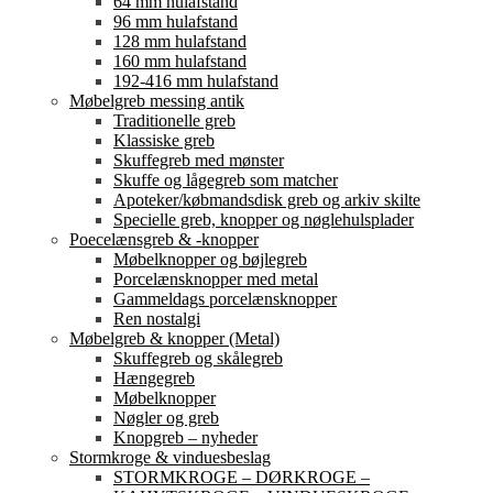
64 mm hulafstand
96 mm hulafstand
128 mm hulafstand
160 mm hulafstand
192-416 mm hulafstand
Møbelgreb messing antik
Traditionelle greb
Klassiske greb
Skuffegreb med mønster
Skuffe og lågegreb som matcher
Apoteker/købmandsdisk greb og arkiv skilte
Specielle greb, knopper og nøglehulsplader
Poecelænsgreb & -knopper
Møbelknopper og bøjlegreb
Porcelænsknopper med metal
Gammeldags porcelænsknopper
Ren nostalgi
Møbelgreb & knopper (Metal)
Skuffegreb og skålegreb
Hængegreb
Møbelknopper
Nøgler og greb
Knopgreb – nyheder
Stormkroge & vinduesbeslag
STORMKROGE – DØRKROGE –