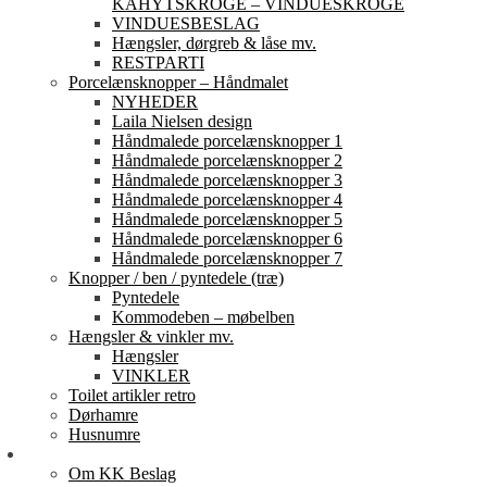
KAHYTSKROGE – VINDUESKROGE
VINDUESBESLAG
Hængsler, dørgreb & låse mv.
RESTPARTI
Porcelænsknopper – Håndmalet
NYHEDER
Laila Nielsen design
Håndmalede porcelænsknopper 1
Håndmalede porcelænsknopper 2
Håndmalede porcelænsknopper 3
Håndmalede porcelænsknopper 4
Håndmalede porcelænsknopper 5
Håndmalede porcelænsknopper 6
Håndmalede porcelænsknopper 7
Knopper / ben / pyntedele (træ)
Pyntedele
Kommodeben – møbelben
Hængsler & vinkler mv.
Hængsler
VINKLER
Toilet artikler retro
Dørhamre
Husnumre
Om os
Om KK Beslag