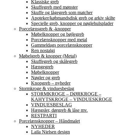
Klassiske greb
Skuffegreb med mønster
Skuffe og lågegreb som matcher
Apoteker/købmandsdisk greb og arkiv skilte
Specielle greb, knopper og nøglehulsplader
Poecelænsgreb & -knopper
Møbelknopper og bøjlegreb
Porcelænsknopper med metal
Gammeldags porcelænsknopper
Ren nostalgi
Møbelgreb & knopper (Metal)
Skuffegreb og skålegreb
Hængegreb
Møbelknopper
Nøgler og greb
Knopgreb – nyheder
Stormkroge & vinduesbeslag
STORMKROGE – DØRKROGE –
KAHYTSKROGE – VINDUESKROGE
VINDUESBESLAG
Hængsler, dørgreb & låse mv.
RESTPARTI
Porcelænsknopper – Håndmalet
NYHEDER
Laila Nielsen design