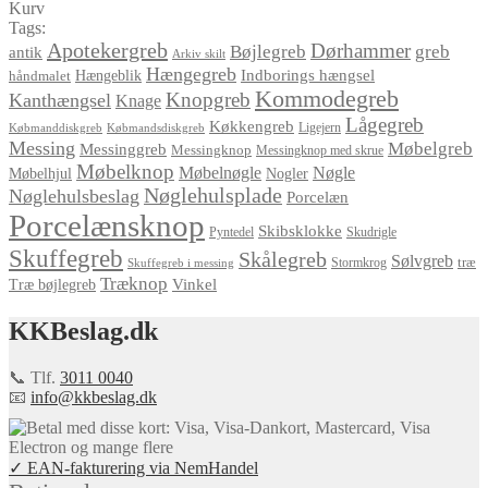
Kurv
Tags:
Apotekergreb
Dørhammer
Bøjlegreb
greb
antik
Arkiv skilt
Hængegreb
Indborings hængsel
håndmalet
Hængeblik
Kommodegreb
Knopgreb
Kanthængsel
Knage
Lågegreb
Køkkengreb
Ligejern
Købmanddiskgreb
Købmandsdiskgreb
Messing
Møbelgreb
Messinggreb
Messingknop
Messingknop med skrue
Møbelknop
Møbelnøgle
Nøgle
Møbelhjul
Nogler
Nøglehulsplade
Nøglehulsbeslag
Porcelæn
Porcelænsknop
Skibsklokke
Pyntedel
Skudrigle
Skuffegreb
Skålegreb
Sølvgreb
træ
Stormkrog
Skuffegreb i messing
Træknop
Vinkel
Træ bøjlegreb
KKBeslag.dk
📞 Tlf.
3011 0040
📧
info@kkbeslag.dk
✓ EAN-fakturering via NemHandel