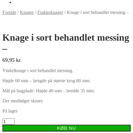
Forside
/
Knager
/
Frakkeknager
/
Knage i sort behandlet messing –
Knage i sort behandlet messing
–
69,95
kr.
Vinkelknage i sort behandlet messing.
Højde 60 mm – længde på største krog 80 mm.
Mål på bagplade: Højde 40 mm – bredde 35 mm.
Der medfølger skruer.
På lager
Knage
i
KØB NU
sort