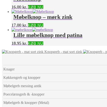
16,00
kr.
KØB NU
Møbelknop – mørk zink
17,00
kr.
KØB NU
Lille møbelknop med patina
18,95
kr.
KØB NU
Knopgreb - mat sort zink
Knager
Køkkengreb og knopper
Møbelgreb messing antik
Poecelænsgreb & -knopper
Møbelgreb & knopper (Metal)