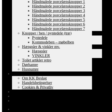
Håndmalede porcelænsknopper 1
Håndmalede porcelænsknopper 2
Håndmalede porcelænsknopper 3
Håndmalede porcelænsknopper 4
Håndmalede porcelænsknopper 5
Håndmalede porcelænsknopper 6
Håndmalede porcelænsknopper 7
Knopper / ben / pyntedele (træ)
Pyntedele
Kommodeben – møbelben
Hængsler & vinkler mv.
Hængsler
VINKLER
Toilet artikler retro
Dørhamre
Husnumre
Om os
Om KK Beslag
Handelsbetingelser
Cookies & Privatliv
Erhverv
EAN-fakturering
Min Konto
0,00
kr.
0 varer