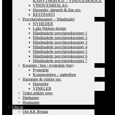
KAHYTSKROGE – VINDUESKROGE
VINDUESBESLAG
Hængsler, dørgreb & låse mv.
RESTPARTI
Porcelænsknopper – Håndmalet
NYHEDER
Laila Nielsen design
Håndmalede porcelænsknopper 1
Håndmalede porcelænsknopper 2
Håndmalede porcelænsknopper 3
Håndmalede porcelænsknopper 4
Håndmalede porcelænsknopper 5
Håndmalede porcelænsknopper 6
Håndmalede porcelænsknopper 7
Knopper / ben / pyntedele (træ)
Pyntedele
Kommodeben – møbelben
Hængsler & vinkler mv.
Hængsler
VINKLER
Toilet artikler retro
Dørhamre
Husnumre
Om os
Om KK Beslag