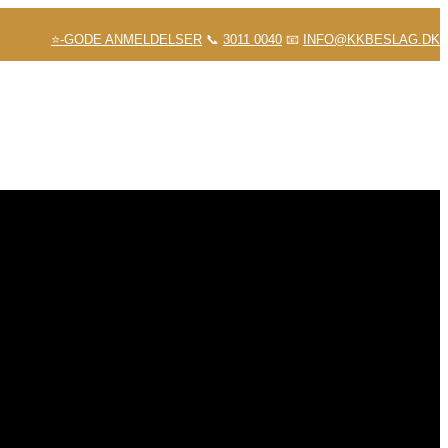
⭐-GODE ANMELDELSER
📞
3011 0040
📧
INFO@KKBESLAG.DK