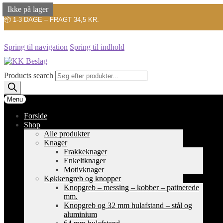
Ikke på lager
Ikke på lager
📦 1-3 DAGE – FRAGT 34,5 KR.
Spring til navigation
Spring til indhold
Products search
Menu
Forside
Shop
Alle produkter
Knager
Frakkeknager
Enkeltknager
Motivknager
Køkkengreb og knopper
Knopgreb – messing – kobber – patinerede
mm.
Knopgreb og 32 mm hulafstand – stål og
aluminium