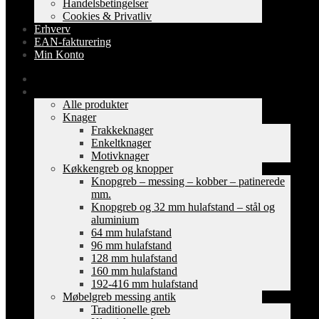
Handelsbetingelser
Cookies & Privatliv
Erhverv
EAN-fakturering
Min Konto
Forside
Shop
Alle produkter
Knager
Frakkeknager
Enkeltknager
Motivknager
Køkkengreb og knopper
Knopgreb – messing – kobber – patinerede
mm.
Knopgreb og 32 mm hulafstand – stål og
aluminium
64 mm hulafstand
96 mm hulafstand
128 mm hulafstand
160 mm hulafstand
192-416 mm hulafstand
Møbelgreb messing antik
Traditionelle greb