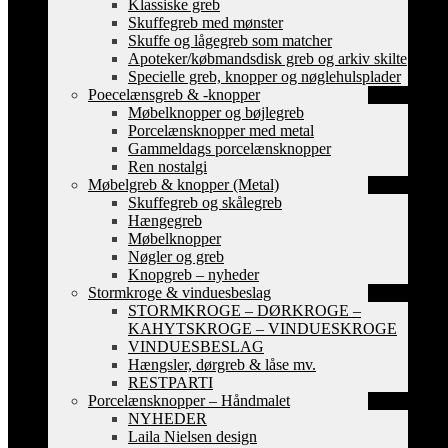
Klassiske greb
Skuffegreb med mønster
Skuffe og lågegreb som matcher
Apoteker/købmandsdisk greb og arkiv skilte
Specielle greb, knopper og nøglehulsplader
Poecelænsgreb & -knopper
Møbelknopper og bøjlegreb
Porcelænsknopper med metal
Gammeldags porcelænsknopper
Ren nostalgi
Møbelgreb & knopper (Metal)
Skuffegreb og skålegreb
Hængegreb
Møbelknopper
Nøgler og greb
Knopgreb – nyheder
Stormkroge & vinduesbeslag
STORMKROGE – DØRKROGE –
KAHYTSKROGE – VINDUESKROGE
VINDUESBESLAG
Hængsler, dørgreb & låse mv.
RESTPARTI
Porcelænsknopper – Håndmalet
NYHEDER
Laila Nielsen design