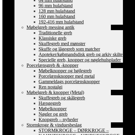
64 mm hulafstand
96 mm hulafstand
128 mm hulafstand
160 mm hulafstand
192-416 mm hulafstand
Møbelgreb messing antik
Traditionelle greb
Klassiske greb
Skuffegreb med mønster
Skuffe og lågegreb som matcher
Apoteker/købmandsdisk greb og arkiv skilte
Specielle greb, knopper og nøglehulsplader
Poecelænsgreb & -knopper
Møbelknopper og bøjlegreb
Porcelænsknopper med metal
Gammeldags porcelænsknopper
Ren nostalgi
Møbelgreb & knopper (Metal)
Skuffegreb og skålegreb
Hængegreb
Møbelknopper
Nøgler og greb
Knopgreb – nyheder
Stormkroge & vinduesbeslag
STORMKROGE – DØRKROGE –