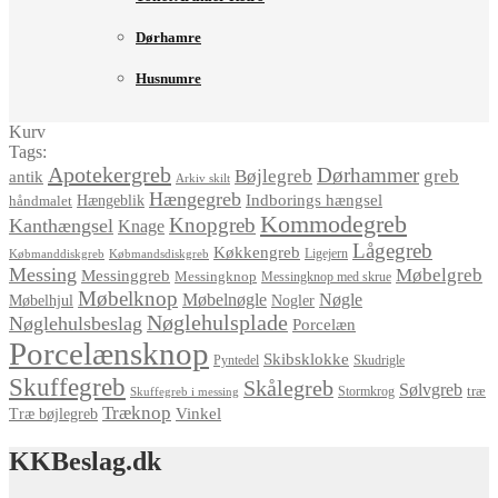
Dørhamre
Husnumre
Kurv
Tags:
Apotekergreb
Dørhammer
Bøjlegreb
greb
antik
Arkiv skilt
Hængegreb
Indborings hængsel
håndmalet
Hængeblik
Kommodegreb
Knopgreb
Kanthængsel
Knage
Lågegreb
Køkkengreb
Ligejern
Købmanddiskgreb
Købmandsdiskgreb
Messing
Møbelgreb
Messinggreb
Messingknop
Messingknop med skrue
Møbelknop
Møbelnøgle
Nøgle
Møbelhjul
Nogler
Nøglehulsplade
Nøglehulsbeslag
Porcelæn
Porcelænsknop
Skibsklokke
Pyntedel
Skudrigle
Skuffegreb
Skålegreb
Sølvgreb
træ
Stormkrog
Skuffegreb i messing
Træknop
Vinkel
Træ bøjlegreb
KKBeslag.dk