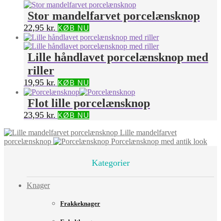
Stor mandelfarvet porcelænsknop
22,95
kr.
KØB NU
Lille håndlavet porcelænsknop med
riller
19,95
kr.
KØB NU
Flot lille porcelænsknop
23,95
kr.
KØB NU
Lille mandelfarvet
porcelænsknop
Porcelænsknop med antik look
Kategorier
Knager
Frakkeknager