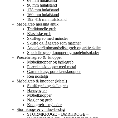
64 mm hulafstand
96 mm hulafstand
128 mm hulafstand
160 mm hulafstand
192-416 mm hulafstand
Møbelgreb messing antik
Traditionelle greb
Klassiske greb
Skuffegreb med mønster
Skuffe og lågegreb som matcher
Apoteker/købmandsdisk greb og arkiv skilte
Specielle greb, knopper og nøglehulsplader
Poecelænsgreb & -knopper
Møbelknopper og bøjlegreb
Porcelænsknopper med metal
Gammeldags porcelænsknopper
Ren nostalgi
Møbelgreb & knopper (Metal)
Skuffegreb og skålegreb
Hængegreb
Møbelknopper
Nøgler og greb
Knopgreb – nyheder
Stormkroge & vinduesbeslag
STORMKROGE – DØRKROGE –