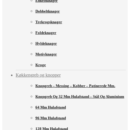
Enkeltknager
Dobbeltknager
Trekrogsknager
Foldeknager
Hyldeknager
Motivknager
Kroge
Køkkengreb og knopper
Knopgreb – Messing – Kobber – Patinerede Mm.
Knopgreb Og 32 Mm Hulafstand – Stål Og Aluminium
64 Mm Hulafstand
96 Mm Hulafstand
128 Mm Hulafstand