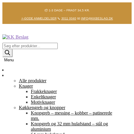
📦 1-3 DAGE – FRAGT 34,5 KR.
⭐-GODE ANMELDELSER
📞
3011 0040
📧
INFO@KKBESLAG.DK
Spring
Spring
til
til
navigation
indhold
Products
search
Menu
Forside
Shop
Alle produkter
Knager
Frakkeknager
Enkeltknager
Motivknager
Køkkengreb og knopper
Knopgreb – messing – kobber – patinerede
mm.
Knopgreb og 32 mm hulafstand – stål og
aluminium