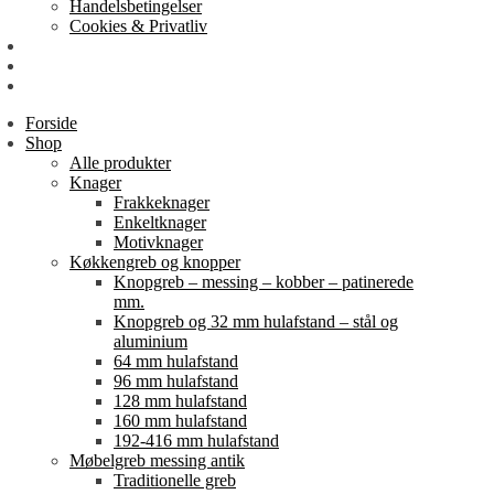
Handelsbetingelser
Cookies & Privatliv
Erhverv
EAN-fakturering
Min Konto
Forside
Shop
Alle produkter
Knager
Frakkeknager
Enkeltknager
Motivknager
Køkkengreb og knopper
Knopgreb – messing – kobber – patinerede
mm.
Knopgreb og 32 mm hulafstand – stål og
aluminium
64 mm hulafstand
96 mm hulafstand
128 mm hulafstand
160 mm hulafstand
192-416 mm hulafstand
Møbelgreb messing antik
Traditionelle greb