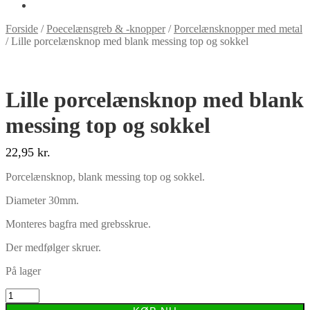
Forside
/
Poecelænsgreb & -knopper
/
Porcelænsknopper med metal
/
Lille porcelænsknop med blank messing top og sokkel
Lille porcelænsknop med blank
messing top og sokkel
22,95
kr.
Porcelænsknop, blank messing top og sokkel.
Diameter 30mm.
Monteres bagfra med grebsskrue.
Der medfølger skruer.
På lager
Lille
porcelænsknop