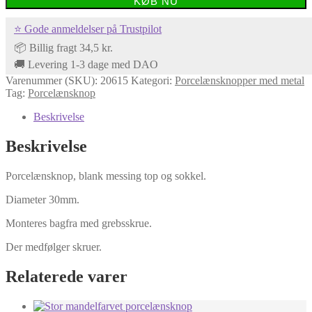
KØB NU
med
blank
⭐ Gode anmeldelser på Trustpilot
messing
top
📦 Billig fragt 34,5 kr.
og
🚚 Levering 1-3 dage med DAO
sokkel
Varenummer (SKU):
20615
Kategori:
Porcelænsknopper med metal
antal
Tag:
Porcelænsknop
Beskrivelse
Beskrivelse
Porcelænsknop, blank messing top og sokkel.
Diameter 30mm.
Monteres bagfra med grebsskrue.
Der medfølger skruer.
Relaterede varer