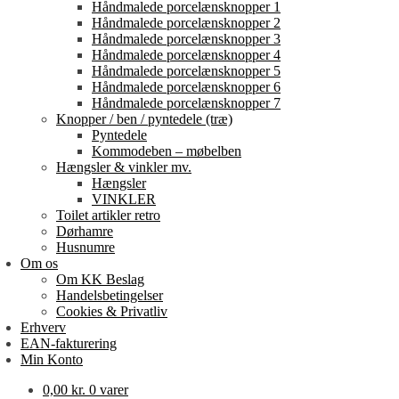
Håndmalede porcelænsknopper 1
Håndmalede porcelænsknopper 2
Håndmalede porcelænsknopper 3
Håndmalede porcelænsknopper 4
Håndmalede porcelænsknopper 5
Håndmalede porcelænsknopper 6
Håndmalede porcelænsknopper 7
Knopper / ben / pyntedele (træ)
Pyntedele
Kommodeben – møbelben
Hængsler & vinkler mv.
Hængsler
VINKLER
Toilet artikler retro
Dørhamre
Husnumre
Om os
Om KK Beslag
Handelsbetingelser
Cookies & Privatliv
Erhverv
EAN-fakturering
Min Konto
0,00
kr.
0 varer