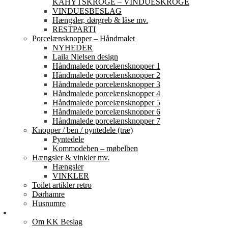
KAHYTSKROGE – VINDUESKROGE
VINDUESBESLAG
Hængsler, dørgreb & låse mv.
RESTPARTI
Porcelænsknopper – Håndmalet
NYHEDER
Laila Nielsen design
Håndmalede porcelænsknopper 1
Håndmalede porcelænsknopper 2
Håndmalede porcelænsknopper 3
Håndmalede porcelænsknopper 4
Håndmalede porcelænsknopper 5
Håndmalede porcelænsknopper 6
Håndmalede porcelænsknopper 7
Knopper / ben / pyntedele (træ)
Pyntedele
Kommodeben – møbelben
Hængsler & vinkler mv.
Hængsler
VINKLER
Toilet artikler retro
Dørhamre
Husnumre
Om os
Om KK Beslag