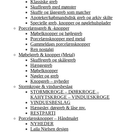
Klassiske greb
Skuffegreb med mønster
Skuffe og lågegreb som matcher
Apoteker/købmandsdisk greb og arkiv skilte
Specielle greb, knopper og nøglehulsplader
Poecelænsgreb & -knopper
Møbelknopper og bøjlegreb
Porcelænsknopper med metal
Gammeldags porcelænsknopper
Ren nostalgi
Møbelgreb & knopper (Metal)
Skuffegreb og skålegreb
Hængegreb
Møbelknopper
Nøgler og greb
Knopgreb – nyheder
Stormkroge & vinduesbeslag
STORMKROGE – DØRKROGE –
KAHYTSKROGE – VINDUESKROGE
VINDUESBESLAG
Hængsler, dørgreb & låse mv.
RESTPARTI
Porcelænsknopper – Håndmalet
NYHEDER
Laila Nielsen design