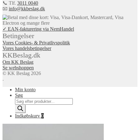
📞 Tlf.
3011 0040
📧
info@kkbeslag.dk
✓ EAN-fakturering via NemHandel
Betingelser
Vores Cookies- & Privatlivspolitik
Vores handelsbetingelser
KKBeslag.dk
Om KK Beslag
Se webshoppen
© KK Beslag 2026
.
Min konto
Søg
Products
search
Indkøbskurv
0