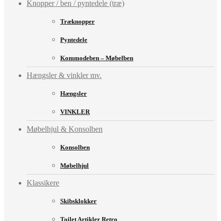
Knopper / ben / pyntedele (træ)
Træknopper
Pyntedele
Kommodeben – Møbelben
Hængsler & vinkler mv.
Hængsler
VINKLER
Møbelhjul & Konsolben
Konsolben
Møbelhjul
Klassikere
Skibsklokker
Toilet Artikler Retro