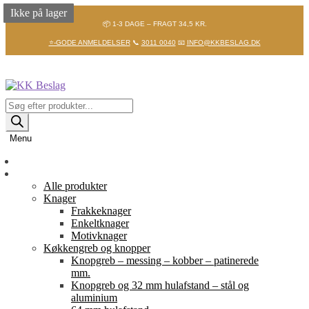
Ikke på lager
Ikke på lager
Ikke på lager
📦 1-3 DAGE – FRAGT 34,5 KR.
⭐-GODE ANMELDELSER
📞
3011 0040
📧
INFO@KKBESLAG.DK
Spring
Spring
til
til
navigation
indhold
Products
search
Menu
Forside
Shop
Alle produkter
Knager
Frakkeknager
Enkeltknager
Motivknager
Køkkengreb og knopper
Knopgreb – messing – kobber – patinerede
mm.
Knopgreb og 32 mm hulafstand – stål og
aluminium