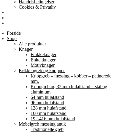
Handelsbetingelser
Cookies & Privatliv
Erhverv
EAN-fakturering
Min Konto
Forside
Shop
Alle produkter
Knager
Frakkeknager
Enkeltknager
Motivknager
Køkkengreb og knopper
Knopgreb – messing – kobber – patinerede
mm.
Knopgreb og 32 mm hulafstand – stål og
aluminium
64 mm hulafstand
96 mm hulafstand
128 mm hulafstand
160 mm hulafstand
192-416 mm hulafstand
Møbelgreb messing antik
Traditionelle greb