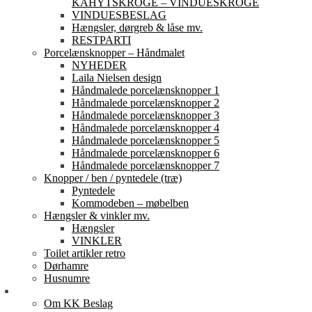
KAHYTSKROGE – VINDUESKROGE
VINDUESBESLAG
Hængsler, dørgreb & låse mv.
RESTPARTI
Porcelænsknopper – Håndmalet
NYHEDER
Laila Nielsen design
Håndmalede porcelænsknopper 1
Håndmalede porcelænsknopper 2
Håndmalede porcelænsknopper 3
Håndmalede porcelænsknopper 4
Håndmalede porcelænsknopper 5
Håndmalede porcelænsknopper 6
Håndmalede porcelænsknopper 7
Knopper / ben / pyntedele (træ)
Pyntedele
Kommodeben – møbelben
Hængsler & vinkler mv.
Hængsler
VINKLER
Toilet artikler retro
Dørhamre
Husnumre
Om os
Om KK Beslag