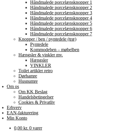
Håndmalede porcelænsknopper 1
Håndmalede porcelænsknopper 2
Håndmalede porcelænsknopper 3
Håndmalede porcelænsknopper 4
Håndmalede porcelænsknopper 5
Håndmalede porcelænsknopper 6
Håndmalede porcelænsknopper 7
Knopper / ben / pyntedele (træ)
Pyntedele
Kommodeben – møbelben
Hængsler & vinkler mv.
Hængsler
VINKLER
Toilet artikler retro
Dørhamre
Husnumre
Om os
Om KK Beslag
Handelsbetingelser
Cookies & Privatliv
Erhverv
EAN-fakturering
Min Konto
0,00
kr.
0 varer