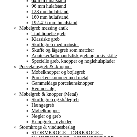
64 mm hulafstand
96 mm hulafstand
128 mm hulafstand
160 mm hulafstand
192-416 mm hulafstand
Møbelgreb messing antik
Traditionelle greb
Klassiske greb
Skuffegreb med mønster
Skuffe og lågegreb som matcher
Apoteker/købmandsdisk greb og arkiv skilte
Specielle greb, knopper og nøglehulsplader
Poecelænsgreb & -knopper
Møbelknopper og bøjlegreb
Porcelænsknopper med metal
Gammeldags porcelænsknopper
Ren nostalgi
Møbelgreb & knopper (Metal)
Skuffegreb og skålegreb
Hængegreb
Møbelknopper
Nøgler og greb
Knopgreb – nyheder
Stormkroge & vinduesbeslag
STORMKROGE – DØRKROGE –