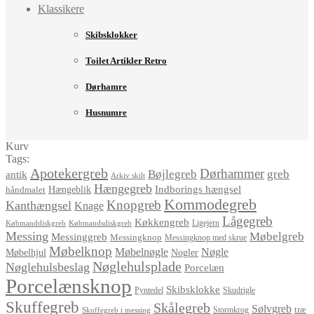
Klassikere
Skibsklokker
Toilet Artikler Retro
Dørhamre
Husnumre
Kurv
Tags:
Apotekergreb
Dørhammer
Bøjlegreb
greb
antik
Arkiv skilt
Hængegreb
Indborings hængsel
håndmalet
Hængeblik
Kommodegreb
Knopgreb
Kanthængsel
Knage
Lågegreb
Køkkengreb
Ligejern
Købmanddiskgreb
Købmandsdiskgreb
Messing
Møbelgreb
Messinggreb
Messingknop
Messingknop med skrue
Møbelknop
Møbelnøgle
Nøgle
Møbelhjul
Nogler
Nøglehulsplade
Nøglehulsbeslag
Porcelæn
Porcelænsknop
Skibsklokke
Pyntedel
Skudrigle
Skuffegreb
Skålegreb
Sølvgreb
træ
Stormkrog
Skuffegreb i messing