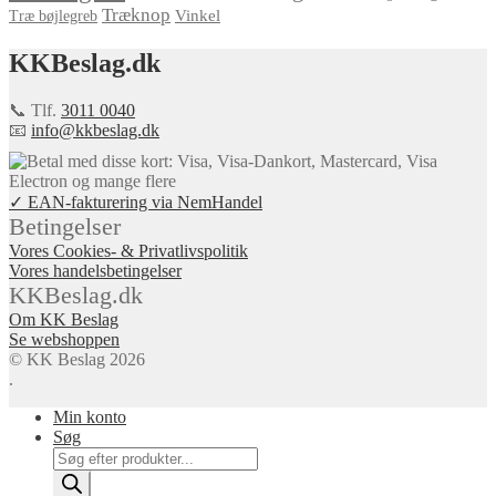
Træknop
Vinkel
Træ bøjlegreb
KKBeslag.dk
📞 Tlf.
3011 0040
📧
info@kkbeslag.dk
✓ EAN-fakturering via NemHandel
Betingelser
Vores Cookies- & Privatlivspolitik
Vores handelsbetingelser
KKBeslag.dk
Om KK Beslag
Se webshoppen
© KK Beslag 2026
.
Min konto
Søg
Products
search