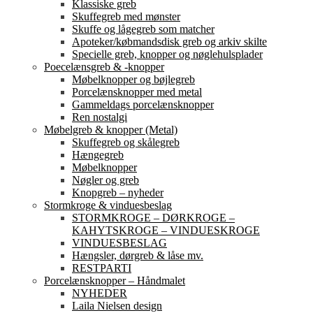
Klassiske greb
Skuffegreb med mønster
Skuffe og lågegreb som matcher
Apoteker/købmandsdisk greb og arkiv skilte
Specielle greb, knopper og nøglehulsplader
Poecelænsgreb & -knopper
Møbelknopper og bøjlegreb
Porcelænsknopper med metal
Gammeldags porcelænsknopper
Ren nostalgi
Møbelgreb & knopper (Metal)
Skuffegreb og skålegreb
Hængegreb
Møbelknopper
Nøgler og greb
Knopgreb – nyheder
Stormkroge & vinduesbeslag
STORMKROGE – DØRKROGE –
KAHYTSKROGE – VINDUESKROGE
VINDUESBESLAG
Hængsler, dørgreb & låse mv.
RESTPARTI
Porcelænsknopper – Håndmalet
NYHEDER
Laila Nielsen design