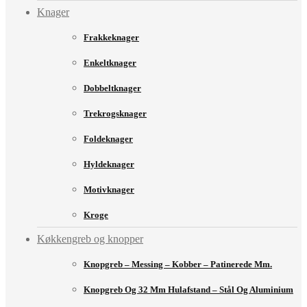
Knager
Frakkeknager
Enkeltknager
Dobbeltknager
Trekrogsknager
Foldeknager
Hyldeknager
Motivknager
Kroge
Køkkengreb og knopper
Knopgreb – Messing – Kobber – Patinerede Mm.
Knopgreb Og 32 Mm Hulafstand – Stål Og Aluminium