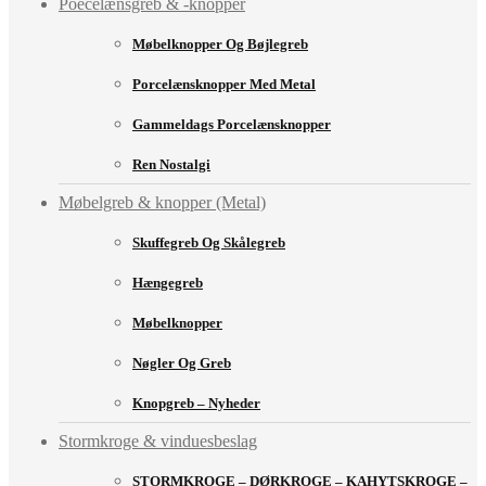
Poecelænsgreb & -knopper
Møbelknopper Og Bøjlegreb
Porcelænsknopper Med Metal
Gammeldags Porcelænsknopper
Ren Nostalgi
Møbelgreb & knopper (Metal)
Skuffegreb Og Skålegreb
Hængegreb
Møbelknopper
Nøgler Og Greb
Knopgreb – Nyheder
Stormkroge & vinduesbeslag
STORMKROGE – DØRKROGE – KAHYTSKROGE –