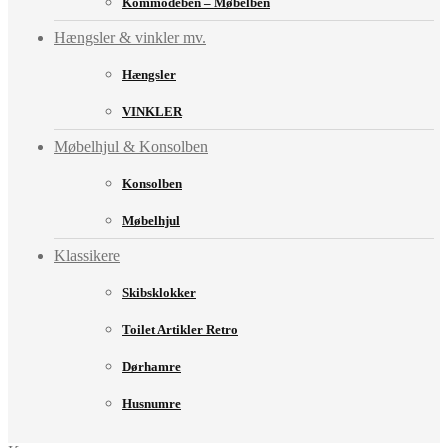
Kommodeben – Møbelben
Hængsler & vinkler mv.
Hængsler
VINKLER
Møbelhjul & Konsolben
Konsolben
Møbelhjul
Klassikere
Skibsklokker
Toilet Artikler Retro
Dørhamre
Husnumre