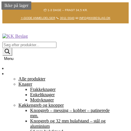
Ikke på lager
Ikke på lager
Ikke på lager
📦 1-3 DAGE – FRAGT 34,5 KR.
⭐-GODE ANMELDELSER
📞
3011 0040
📧
INFO@KKBESLAG.DK
Spring
Spring
til
til
navigation
indhold
Products
search
Menu
Forside
Shop
Alle produkter
Knager
Frakkeknager
Enkeltknager
Motivknager
Køkkengreb og knopper
Knopgreb – messing – kobber – patinerede
mm.
Knopgreb og 32 mm hulafstand – stål og
aluminium