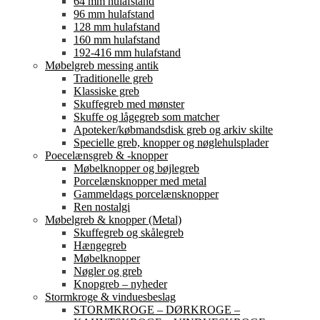
64 mm hulafstand
96 mm hulafstand
128 mm hulafstand
160 mm hulafstand
192-416 mm hulafstand
Møbelgreb messing antik
Traditionelle greb
Klassiske greb
Skuffegreb med mønster
Skuffe og lågegreb som matcher
Apoteker/købmandsdisk greb og arkiv skilte
Specielle greb, knopper og nøglehulsplader
Poecelænsgreb & -knopper
Møbelknopper og bøjlegreb
Porcelænsknopper med metal
Gammeldags porcelænsknopper
Ren nostalgi
Møbelgreb & knopper (Metal)
Skuffegreb og skålegreb
Hængegreb
Møbelknopper
Nøgler og greb
Knopgreb – nyheder
Stormkroge & vinduesbeslag
STORMKROGE – DØRKROGE –