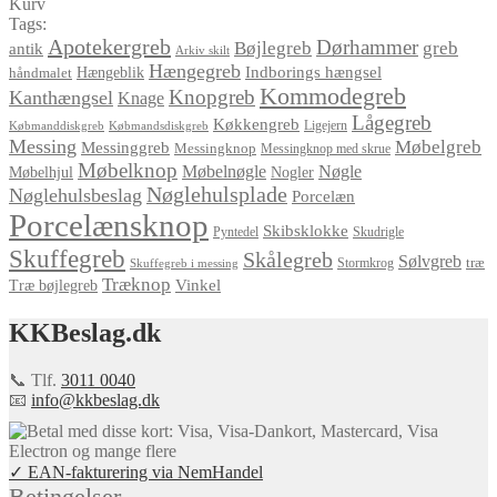
Kurv
Tags:
Apotekergreb
Dørhammer
Bøjlegreb
greb
antik
Arkiv skilt
Hængegreb
Indborings hængsel
håndmalet
Hængeblik
Kommodegreb
Knopgreb
Kanthængsel
Knage
Lågegreb
Køkkengreb
Ligejern
Købmanddiskgreb
Købmandsdiskgreb
Messing
Møbelgreb
Messinggreb
Messingknop
Messingknop med skrue
Møbelknop
Møbelnøgle
Nøgle
Møbelhjul
Nogler
Nøglehulsplade
Nøglehulsbeslag
Porcelæn
Porcelænsknop
Skibsklokke
Pyntedel
Skudrigle
Skuffegreb
Skålegreb
Sølvgreb
træ
Stormkrog
Skuffegreb i messing
Træknop
Vinkel
Træ bøjlegreb
KKBeslag.dk
📞 Tlf.
3011 0040
📧
info@kkbeslag.dk
✓ EAN-fakturering via NemHandel
Betingelser