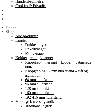
Handelsbetingelser
Cookies & Privatliv
Erhverv
EAN-fakturering
Min Konto
Forside
Shop
Alle produkter
Knager
Frakkeknager
Enkeltknager
Motivknager
Køkkengreb og knopper
Knopgreb – messing – kobber – patinerede
mm.
Knopgreb og 32 mm hulafstand – stål og
aluminium
64 mm hulafstand
96 mm hulafstand
128 mm hulafstand
160 mm hulafstand
192-416 mm hulafstand
Møbelgreb messing antik
Traditionelle greb