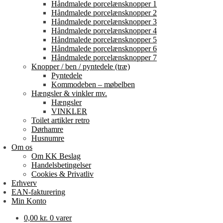
Håndmalede porcelænsknopper 1
Håndmalede porcelænsknopper 2
Håndmalede porcelænsknopper 3
Håndmalede porcelænsknopper 4
Håndmalede porcelænsknopper 5
Håndmalede porcelænsknopper 6
Håndmalede porcelænsknopper 7
Knopper / ben / pyntedele (træ)
Pyntedele
Kommodeben – møbelben
Hængsler & vinkler mv.
Hængsler
VINKLER
Toilet artikler retro
Dørhamre
Husnumre
Om os
Om KK Beslag
Handelsbetingelser
Cookies & Privatliv
Erhverv
EAN-fakturering
Min Konto
0,00
kr.
0 varer