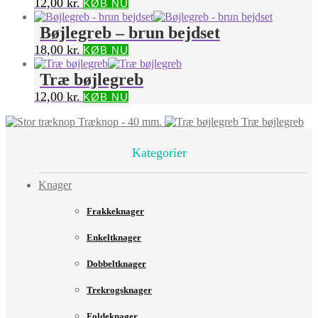
12,00
kr.
KØB NU
Bøjlegreb – brun bejdset
18,00
kr.
KØB NU
Træ bøjlegreb
12,00
kr.
KØB NU
Træknop - 40 mm.
Træ bøjlegreb
Kategorier
Knager
Frakkeknager
Enkeltknager
Dobbeltknager
Trekrogsknager
Foldeknager