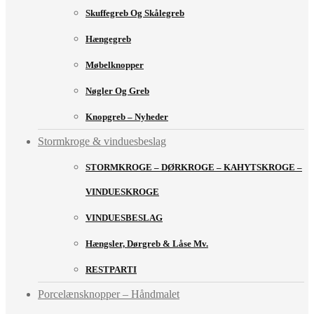
Skuffegreb Og Skålegreb
Hængegreb
Møbelknopper
Nøgler Og Greb
Knopgreb – Nyheder
Stormkroge & vinduesbeslag
STORMKROGE – DØRKROGE – KAHYTSKROGE –
VINDUESKROGE
VINDUESBESLAG
Hængsler, Dørgreb & Låse Mv.
RESTPARTI
Porcelænsknopper – Håndmalet