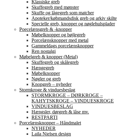
Klassiske greb
Skuffegreb med mønster
Skuffe og lågegreb som matcher
Apoteker/købmandsdisk greb og arkiv skilte
Specielle greb, knopper og nøglehulsplader
Poecelænsgreb & -knopper
Møbelknopper og bøjlegreb
Porcelænsknopper med metal
Gammeldags porcelænsknopper
Ren nostalgi
Møbelgreb & knopper (Metal)
Skuffegreb og skålegreb
Hængegreb
Møbelknopper
Nøgler og greb
Knopgreb – nyheder
Stormkroge & vinduesbeslag
STORMKROGE – DØRKROGE –
KAHYTSKROGE – VINDUESKROGE
VINDUESBESLAG
Hængsler, dørgreb & låse mv.
RESTPARTI
Porcelænsknopper – Håndmalet
NYHEDER
Laila Nielsen design