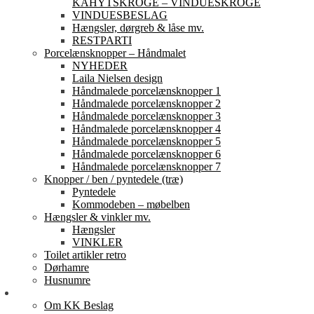
KAHYTSKROGE – VINDUESKROGE
VINDUESBESLAG
Hængsler, dørgreb & låse mv.
RESTPARTI
Porcelænsknopper – Håndmalet
NYHEDER
Laila Nielsen design
Håndmalede porcelænsknopper 1
Håndmalede porcelænsknopper 2
Håndmalede porcelænsknopper 3
Håndmalede porcelænsknopper 4
Håndmalede porcelænsknopper 5
Håndmalede porcelænsknopper 6
Håndmalede porcelænsknopper 7
Knopper / ben / pyntedele (træ)
Pyntedele
Kommodeben – møbelben
Hængsler & vinkler mv.
Hængsler
VINKLER
Toilet artikler retro
Dørhamre
Husnumre
Om os
Om KK Beslag