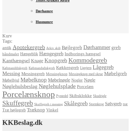
Toilet Artikler Retro
Dørhamre
Husnumre
Kurv
Tags:
Apotekergreb
Dørhammer
Bøjlegreb
greb
antik
Arkiv skilt
Hængegreb
Indborings hængsel
håndmalet
Hængeblik
Kommodegreb
Knopgreb
Kanthængsel
Knage
Lågegreb
Køkkengreb
Ligejern
Købmanddiskgreb
Købmandsdiskgreb
Messing
Møbelgreb
Messinggreb
Messingknop
Messingknop med skrue
Møbelknop
Møbelnøgle
Nøgle
Møbelhjul
Nogler
Nøglehulsplade
Nøglehulsbeslag
Porcelæn
Porcelænsknop
Skibsklokke
Pyntedel
Skudrigle
Skuffegreb
Skålegreb
Sølvgreb
træ
Stormkrog
Skuffegreb i messing
Træknop
Vinkel
Træ bøjlegreb
KKBeslag.dk