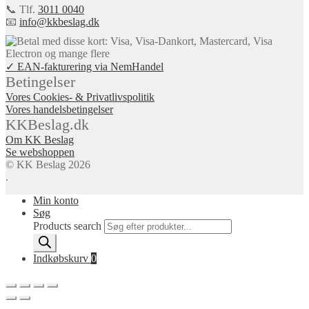
📞 Tlf.
3011 0040
📧
info@kkbeslag.dk
✓ EAN-fakturering via NemHandel
Betingelser
Vores Cookies- & Privatlivspolitik
Vores handelsbetingelser
KKBeslag.dk
Om KK Beslag
Se webshoppen
© KK Beslag 2026
.
Min konto
Søg
Products search
Indkøbskurv
0