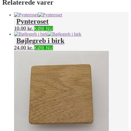
Relaterede varer
Pynteroset
10,00
kr.
KØB NU
Bøjlegreb i birk
24,00
kr.
KØB NU