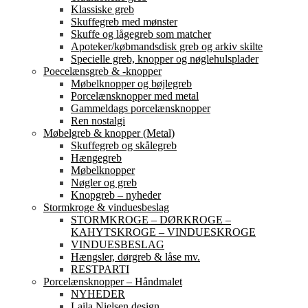
Klassiske greb
Skuffegreb med mønster
Skuffe og lågegreb som matcher
Apoteker/købmandsdisk greb og arkiv skilte
Specielle greb, knopper og nøglehulsplader
Poecelænsgreb & -knopper
Møbelknopper og bøjlegreb
Porcelænsknopper med metal
Gammeldags porcelænsknopper
Ren nostalgi
Møbelgreb & knopper (Metal)
Skuffegreb og skålegreb
Hængegreb
Møbelknopper
Nøgler og greb
Knopgreb – nyheder
Stormkroge & vinduesbeslag
STORMKROGE – DØRKROGE –
KAHYTSKROGE – VINDUESKROGE
VINDUESBESLAG
Hængsler, dørgreb & låse mv.
RESTPARTI
Porcelænsknopper – Håndmalet
NYHEDER
Laila Nielsen design