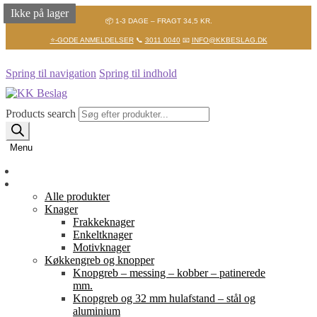
Ikke på lager
Ikke på lager
Ikke på lager
📦 1-3 DAGE – FRAGT 34,5 KR.
⭐-GODE ANMELDELSER
📞
3011 0040
📧
INFO@KKBESLAG.DK
Spring til navigation
Spring til indhold
Products search
Menu
Forside
Shop
Alle produkter
Knager
Frakkeknager
Enkeltknager
Motivknager
Køkkengreb og knopper
Knopgreb – messing – kobber – patinerede
mm.
Knopgreb og 32 mm hulafstand – stål og
aluminium