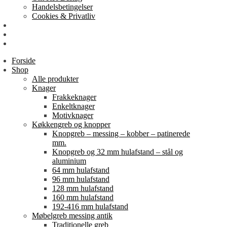
Handelsbetingelser
Cookies & Privatliv
Erhverv
EAN-fakturering
Min Konto
Forside
Shop
Alle produkter
Knager
Frakkeknager
Enkeltknager
Motivknager
Køkkengreb og knopper
Knopgreb – messing – kobber – patinerede
mm.
Knopgreb og 32 mm hulafstand – stål og
aluminium
64 mm hulafstand
96 mm hulafstand
128 mm hulafstand
160 mm hulafstand
192-416 mm hulafstand
Møbelgreb messing antik
Traditionelle greb