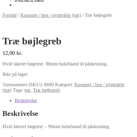
Forside
/
Knopper / ben / pyntedele (træ)
/
Træ bøjlegreb
Træ bøjlegreb
12,00
kr.
Hvid lakeret bøgetræ. 96mm hulafstand til påskruning.
Ikke på lager
Varenummer (SKU):
8690
Kategori:
Knopper / ben / pyntedele
(træ)
Tags:
træ
,
Træ bøjlegreb
Beskrivelse
Beskrivelse
Hvid lakeret bøgetræ – 96mm hulafstand til påskruning.