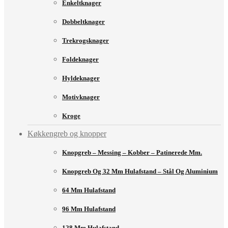
Enkeltknager
Dobbeltknager
Trekrogsknager
Foldeknager
Hyldeknager
Motivknager
Kroge
Køkkengreb og knopper
Knopgreb – Messing – Kobber – Patinerede Mm.
Knopgreb Og 32 Mm Hulafstand – Stål Og Aluminium
64 Mm Hulafstand
96 Mm Hulafstand
128 Mm Hulafstand