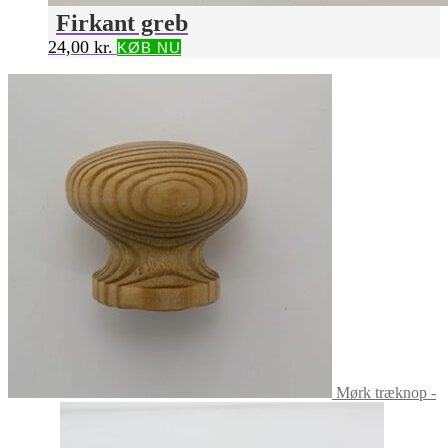
Firkant greb
24,00
kr.
KØB NU
Mørk træknop -