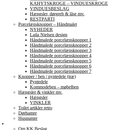
KAHYTSKROGE – VINDUESKROGE
VINDUESBESLAG
Hængsler, dørgreb & låse mv.
RESTPARTI
Porcelænsknopper – Håndmalet
NYHEDER
Laila Nielsen design
Håndmalede porcelænsknopper 1
Håndmalede porcelænsknopper 2
Håndmalede porcelænsknopper 3
Håndmalede porcelænsknopper 4
Håndmalede porcelænsknopper 5
Håndmalede porcelænsknopper 6
Håndmalede porcelænsknopper 7
Knopper / ben / pyntedele (træ)
Pyntedele
Kommodeben – møbelben
Hængsler & vinkler mv.
Hængsler
VINKLER
Toilet artikler retro
Dørhamre
Husnumre
Om os
Om KK Beslag