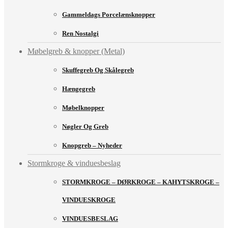
Gammeldags Porcelænsknopper
Ren Nostalgi
Møbelgreb & knopper (Metal)
Skuffegreb Og Skålegreb
Hængegreb
Møbelknopper
Nøgler Og Greb
Knopgreb – Nyheder
Stormkroge & vinduesbeslag
STORMKROGE – DØRKROGE – KAHYTSKROGE –
VINDUESKROGE
VINDUESBESLAG