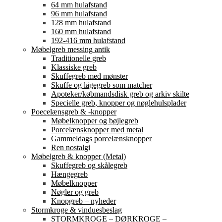
64 mm hulafstand
96 mm hulafstand
128 mm hulafstand
160 mm hulafstand
192-416 mm hulafstand
Møbelgreb messing antik
Traditionelle greb
Klassiske greb
Skuffegreb med mønster
Skuffe og lågegreb som matcher
Apoteker/købmandsdisk greb og arkiv skilte
Specielle greb, knopper og nøglehulsplader
Poecelænsgreb & -knopper
Møbelknopper og bøjlegreb
Porcelænsknopper med metal
Gammeldags porcelænsknopper
Ren nostalgi
Møbelgreb & knopper (Metal)
Skuffegreb og skålegreb
Hængegreb
Møbelknopper
Nøgler og greb
Knopgreb – nyheder
Stormkroge & vinduesbeslag
STORMKROGE – DØRKROGE –