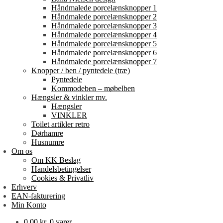
Håndmalede porcelænsknopper 1
Håndmalede porcelænsknopper 2
Håndmalede porcelænsknopper 3
Håndmalede porcelænsknopper 4
Håndmalede porcelænsknopper 5
Håndmalede porcelænsknopper 6
Håndmalede porcelænsknopper 7
Knopper / ben / pyntedele (træ)
Pyntedele
Kommodeben – møbelben
Hængsler & vinkler mv.
Hængsler
VINKLER
Toilet artikler retro
Dørhamre
Husnumre
Om os
Om KK Beslag
Handelsbetingelser
Cookies & Privatliv
Erhverv
EAN-fakturering
Min Konto
0,00
kr.
0 varer