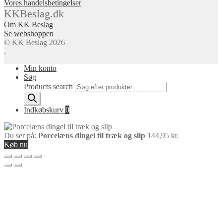
Vores handelsbetingelser
KKBeslag.dk
Om KK Beslag
Se webshoppen
© KK Beslag 2026
.
Min konto
Søg
Products search
Indkøbskurv
0
Du ser på:
Porcelæns dingel til træk og slip
144,95
kr.
Køb nu