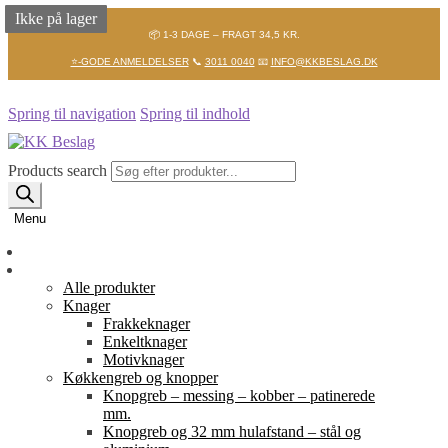
Ikke på lager
Ikke på lager
Ikke på lager
📦 1-3 DAGE – FRAGT 34,5 KR.
⭐-GODE ANMELDELSER
📞
3011 0040
📧
INFO@KKBESLAG.DK
Spring til navigation
Spring til indhold
Products search
Menu
Forside
Shop
Alle produkter
Knager
Frakkeknager
Enkeltknager
Motivknager
Køkkengreb og knopper
Knopgreb – messing – kobber – patinerede
mm.
Knopgreb og 32 mm hulafstand – stål og