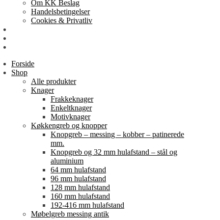
Om KK Beslag
Handelsbetingelser
Cookies & Privatliv
Erhverv
EAN-fakturering
Min Konto
Forside
Shop
Alle produkter
Knager
Frakkeknager
Enkeltknager
Motivknager
Køkkengreb og knopper
Knopgreb – messing – kobber – patinerede
mm.
Knopgreb og 32 mm hulafstand – stål og
aluminium
64 mm hulafstand
96 mm hulafstand
128 mm hulafstand
160 mm hulafstand
192-416 mm hulafstand
Møbelgreb messing antik