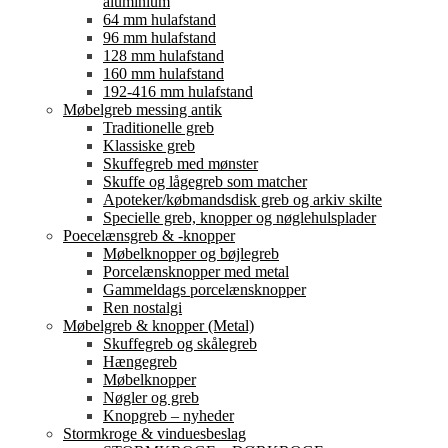
aluminium
64 mm hulafstand
96 mm hulafstand
128 mm hulafstand
160 mm hulafstand
192-416 mm hulafstand
Møbelgreb messing antik
Traditionelle greb
Klassiske greb
Skuffegreb med mønster
Skuffe og lågegreb som matcher
Apoteker/købmandsdisk greb og arkiv skilte
Specielle greb, knopper og nøglehulsplader
Poecelænsgreb & -knopper
Møbelknopper og bøjlegreb
Porcelænsknopper med metal
Gammeldags porcelænsknopper
Ren nostalgi
Møbelgreb & knopper (Metal)
Skuffegreb og skålegreb
Hængegreb
Møbelknopper
Nøgler og greb
Knopgreb – nyheder
Stormkroge & vinduesbeslag