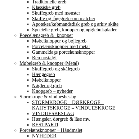
Traditionelle greb
Klassiske greb
Skuffegreb med mønster
Skuffe og lågegreb som matcher
Apoteker/købmandsdisk greb og arkiv skilte
Specielle greb, knopper og nøglehulsplader
Poecelænsgreb & -knopper
Møbelknopper og bøjlegreb
Porcelænsknopper med metal
Gammeldags porcelænsknopper
Ren nostalgi
Møbelgreb & knopper (Metal)
Skuffegreb og skålegreb
Hængegreb
Møbelknopper
Nøgler og greb
Knopgreb – nyheder
Stormkroge & vinduesbeslag
STORMKROGE – DØRKROGE –
KAHYTSKROGE – VINDUESKROGE
VINDUESBESLAG
Hængsler, dørgreb & låse mv.
RESTPARTI
Porcelænsknopper – Håndmalet
NYHEDER