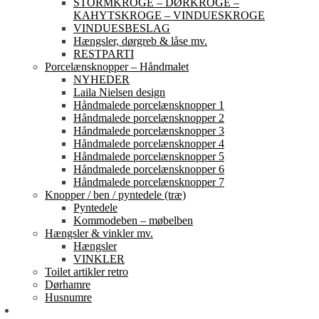
STORMKROGE – DØRKROGE –
KAHYTSKROGE – VINDUESKROGE
VINDUESBESLAG
Hængsler, dørgreb & låse mv.
RESTPARTI
Porcelænsknopper – Håndmalet
NYHEDER
Laila Nielsen design
Håndmalede porcelænsknopper 1
Håndmalede porcelænsknopper 2
Håndmalede porcelænsknopper 3
Håndmalede porcelænsknopper 4
Håndmalede porcelænsknopper 5
Håndmalede porcelænsknopper 6
Håndmalede porcelænsknopper 7
Knopper / ben / pyntedele (træ)
Pyntedele
Kommodeben – møbelben
Hængsler & vinkler mv.
Hængsler
VINKLER
Toilet artikler retro
Dørhamre
Husnumre
Om os