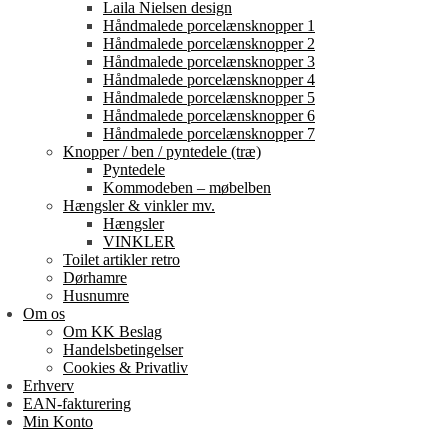
Laila Nielsen design
Håndmalede porcelænsknopper 1
Håndmalede porcelænsknopper 2
Håndmalede porcelænsknopper 3
Håndmalede porcelænsknopper 4
Håndmalede porcelænsknopper 5
Håndmalede porcelænsknopper 6
Håndmalede porcelænsknopper 7
Knopper / ben / pyntedele (træ)
Pyntedele
Kommodeben – møbelben
Hængsler & vinkler mv.
Hængsler
VINKLER
Toilet artikler retro
Dørhamre
Husnumre
Om os
Om KK Beslag
Handelsbetingelser
Cookies & Privatliv
Erhverv
EAN-fakturering
Min Konto