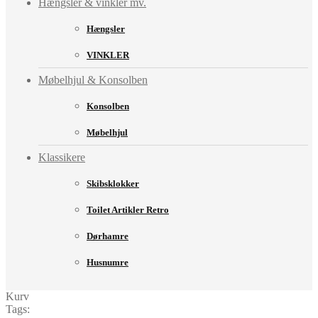
Hængsler & vinkler mv.
Hængsler
VINKLER
Møbelhjul & Konsolben
Konsolben
Møbelhjul
Klassikere
Skibsklokker
Toilet Artikler Retro
Dørhamre
Husnumre
Kurv
Tags: