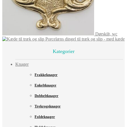
Dørskilt, wc
Porcelæns dingel til træk og slip - med kæde
Kategorier
Knager
Frakkeknager
Enkeltknager
Dobbeltknager
Trekrogsknager
Foldeknager