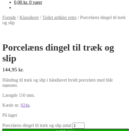
0,00
kr.
0 varer
Forside
/
Klassikere
/
Toilet artikler retro
/
Porcelæns dingel til træk
og slip
Porcelæns dingel til træk og
slip
144,95
kr.
Håndtag til træk og slip i håndlavet hvidt porcelæn med blåt
mønster.
Længde 110 mm.
Kæde nr.
924a
.
På lager
Porcelæns dingel til træk og slip antal