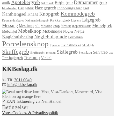
Apotekergreb
Dørhammer
Bøjlegreb
greb
antik
Arkiv skilt
Hængegreb
Indborings hængsel
håndmalet
Hængeblik
Kommodegreb
Knopgreb
Kanthængsel
Knage
Lågegreb
Køkkengreb
Ligejern
Købmanddiskgreb
Købmandsdiskgreb
Messing
Møbelgreb
Messinggreb
Messingknop
Messingknop med skrue
Møbelknop
Møbelnøgle
Nøgle
Møbelhjul
Nogler
Nøglehulsplade
Nøglehulsbeslag
Porcelæn
Porcelænsknop
Skibsklokke
Pyntedel
Skudrigle
Skuffegreb
Skålegreb
Sølvgreb
træ
Stormkrog
Skuffegreb i messing
Træknop
Vinkel
Træ bøjlegreb
KKBeslag.dk
📞 Tlf.
3011 0040
📧
info@kkbeslag.dk
✓ EAN-fakturering via NemHandel
Betingelser
Vores Cookies- & Privatlivspolitik