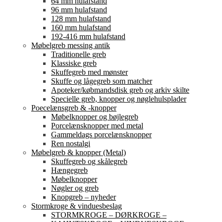
64 mm hulafstand
96 mm hulafstand
128 mm hulafstand
160 mm hulafstand
192-416 mm hulafstand
Møbelgreb messing antik
Traditionelle greb
Klassiske greb
Skuffegreb med mønster
Skuffe og lågegreb som matcher
Apoteker/købmandsdisk greb og arkiv skilte
Specielle greb, knopper og nøglehulsplader
Poecelænsgreb & -knopper
Møbelknopper og bøjlegreb
Porcelænsknopper med metal
Gammeldags porcelænsknopper
Ren nostalgi
Møbelgreb & knopper (Metal)
Skuffegreb og skålegreb
Hængegreb
Møbelknopper
Nøgler og greb
Knopgreb – nyheder
Stormkroge & vinduesbeslag
STORMKROGE – DØRKROGE –