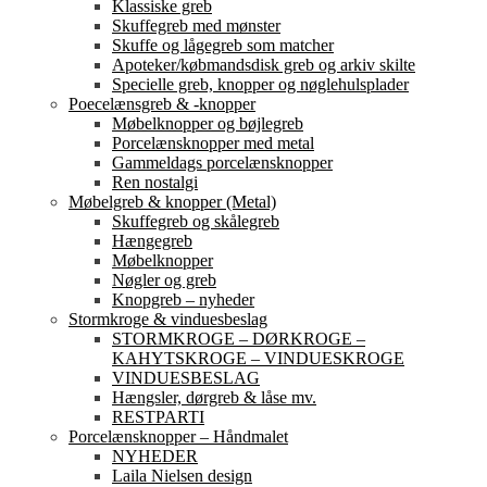
Klassiske greb
Skuffegreb med mønster
Skuffe og lågegreb som matcher
Apoteker/købmandsdisk greb og arkiv skilte
Specielle greb, knopper og nøglehulsplader
Poecelænsgreb & -knopper
Møbelknopper og bøjlegreb
Porcelænsknopper med metal
Gammeldags porcelænsknopper
Ren nostalgi
Møbelgreb & knopper (Metal)
Skuffegreb og skålegreb
Hængegreb
Møbelknopper
Nøgler og greb
Knopgreb – nyheder
Stormkroge & vinduesbeslag
STORMKROGE – DØRKROGE –
KAHYTSKROGE – VINDUESKROGE
VINDUESBESLAG
Hængsler, dørgreb & låse mv.
RESTPARTI
Porcelænsknopper – Håndmalet
NYHEDER
Laila Nielsen design