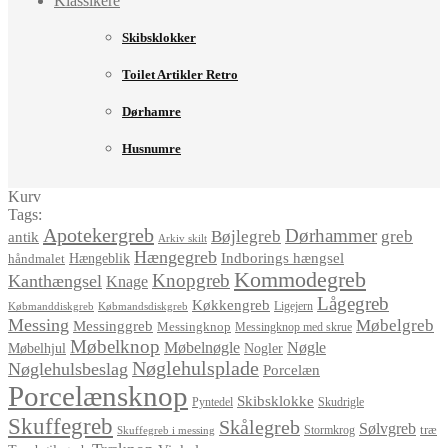
Klassikere
Skibsklokker
Toilet Artikler Retro
Dørhamre
Husnumre
Kurv
Tags:
Apotekergreb
Dørhammer
Bøjlegreb
greb
antik
Arkiv skilt
Hængegreb
Indborings hængsel
håndmalet
Hængeblik
Kommodegreb
Knopgreb
Kanthængsel
Knage
Lågegreb
Køkkengreb
Ligejern
Købmanddiskgreb
Købmandsdiskgreb
Messing
Møbelgreb
Messinggreb
Messingknop
Messingknop med skrue
Møbelknop
Møbelnøgle
Nøgle
Møbelhjul
Nogler
Nøglehulsplade
Nøglehulsbeslag
Porcelæn
Porcelænsknop
Skibsklokke
Pyntedel
Skudrigle
Skuffegreb
Skålegreb
Sølvgreb
træ
Stormkrog
Skuffegreb i messing