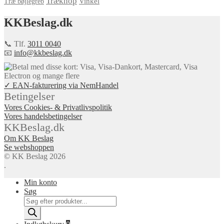
Træknop
Vinkel
Træ bøjlegreb
KKBeslag.dk
📞 Tlf.
3011 0040
📧
info@kkbeslag.dk
✓ EAN-fakturering via NemHandel
Betingelser
Vores Cookies- & Privatlivspolitik
Vores handelsbetingelser
KKBeslag.dk
Om KK Beslag
Se webshoppen
© KK Beslag 2026
.
Min konto
Søg
Products
search