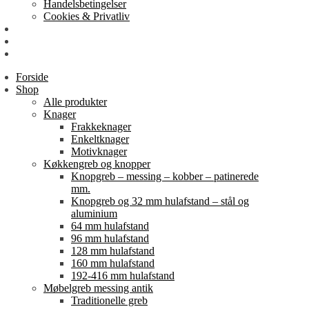
Handelsbetingelser
Cookies & Privatliv
Erhverv
EAN-fakturering
Min Konto
Forside
Shop
Alle produkter
Knager
Frakkeknager
Enkeltknager
Motivknager
Køkkengreb og knopper
Knopgreb – messing – kobber – patinerede
mm.
Knopgreb og 32 mm hulafstand – stål og
aluminium
64 mm hulafstand
96 mm hulafstand
128 mm hulafstand
160 mm hulafstand
192-416 mm hulafstand
Møbelgreb messing antik
Traditionelle greb