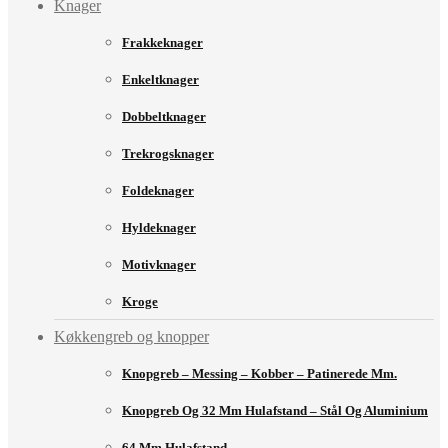
Knager
Frakkeknager
Enkeltknager
Dobbeltknager
Trekrogsknager
Foldeknager
Hyldeknager
Motivknager
Kroge
Køkkengreb og knopper
Knopgreb – Messing – Kobber – Patinerede Mm.
Knopgreb Og 32 Mm Hulafstand – Stål Og Aluminium
64 Mm Hulafstand