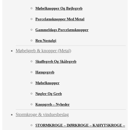
Møbelknopper Og Bøjlegreb
Porcelænsknopper Med Metal
Gammeldags Porcelænsknopper
Ren Nostalgi
Møbelgreb & knopper (Metal)
Skuffegreb Og Skålegreb
Hængegreb
Møbelknopper
Nøgler Og Greb
Knopgreb – Nyheder
Stormkroge & vinduesbeslag
STORMKROGE – DØRKROGE – KAHYTSKROGE –