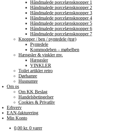
Håndmalede porcelænsknopper 1
Håndmalede porcelænsknopper 2
Håndmalede porcelænsknopper 3
Håndmalede porcelænsknopper 4
Håndmalede porcelænsknopper 5
Håndmalede porcelænsknopper 6
Håndmalede porcelænsknopper 7
Knopper / ben / pyntedele (træ)
Pyntedele
Kommodeben – møbelben
Hængsler & vinkler mv.
Hængsler
VINKLER
Toilet artikler retro
Dørhamre
Husnumre
Om os
Om KK Beslag
Handelsbetingelser
Cookies & Privatliv
Erhverv
EAN-fakturering
Min Konto
0,00
kr.
0 varer