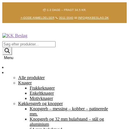
📦 1-3 DAGE – FRAGT 34,5 KR.
⭐-GODE ANMELDELSER
📞
3011 0040
📧
INFO@KKBESLAG.DK
Spring
Spring
til
til
navigation
indhold
Products
search
Menu
Forside
Shop
Alle produkter
Knager
Frakkeknager
Enkeltknager
Motivknager
Køkkengreb og knopper
Knopgreb – messing – kobber – patinerede
mm.
Knopgreb og 32 mm hulafstand – stål og
aluminium