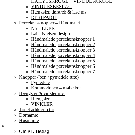
KAHYTSKROGE – VINDUESKROGE
VINDUESBESLAG
Hængsler, dørgreb & låse mv.
RESTPARTI
Porcelænsknopper – Håndmalet
NYHEDER
Laila Nielsen design
Håndmalede porcelænsknopper 1
Håndmalede porcelænsknopper 2
Håndmalede porcelænsknopper 3
Håndmalede porcelænsknopper 4
Håndmalede porcelænsknopper 5
Håndmalede porcelænsknopper 6
Håndmalede porcelænsknopper 7
Knopper / ben / pyntedele (træ)
Pyntedele
Kommodeben – møbelben
Hængsler & vinkler mv.
Hængsler
VINKLER
Toilet artikler retro
Dørhamre
Husnumre
Om os
Om KK Beslag