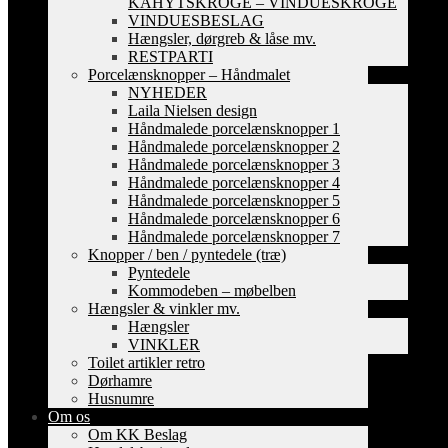
KAHYTSKROGE – VINDUESKROGE
VINDUESBESLAG
Hængsler, dørgreb & låse mv.
RESTPARTI
Porcelænsknopper – Håndmalet
NYHEDER
Laila Nielsen design
Håndmalede porcelænsknopper 1
Håndmalede porcelænsknopper 2
Håndmalede porcelænsknopper 3
Håndmalede porcelænsknopper 4
Håndmalede porcelænsknopper 5
Håndmalede porcelænsknopper 6
Håndmalede porcelænsknopper 7
Knopper / ben / pyntedele (træ)
Pyntedele
Kommodeben – møbelben
Hængsler & vinkler mv.
Hængsler
VINKLER
Toilet artikler retro
Dørhamre
Husnumre
Om os
Om KK Beslag