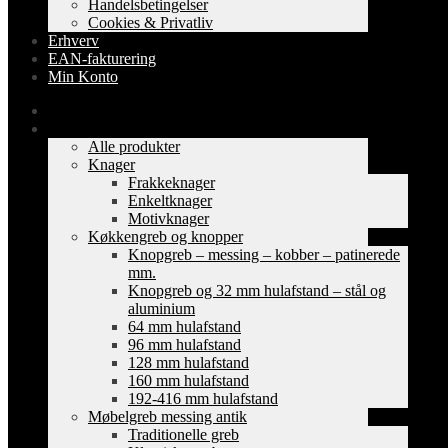
Handelsbetingelser
Cookies & Privatliv
Erhverv
EAN-fakturering
Min Konto
Forside
Shop
Alle produkter
Knager
Frakkeknager
Enkeltknager
Motivknager
Køkkengreb og knopper
Knopgreb – messing – kobber – patinerede
mm.
Knopgreb og 32 mm hulafstand – stål og
aluminium
64 mm hulafstand
96 mm hulafstand
128 mm hulafstand
160 mm hulafstand
192-416 mm hulafstand
Møbelgreb messing antik
Traditionelle greb