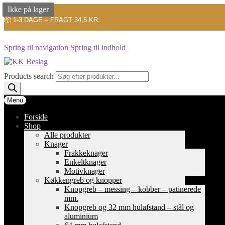
Ikke på lager
Ikke på lager
📦 1-3 DAGE – FRAGT 34,5 KR.
Spring til navigation
Spring til indhold
Products search
Menu
Forside
Shop
Alle produkter
Knager
Frakkeknager
Enkeltknager
Motivknager
Køkkengreb og knopper
Knopgreb – messing – kobber – patinerede
mm.
Knopgreb og 32 mm hulafstand – stål og
aluminium