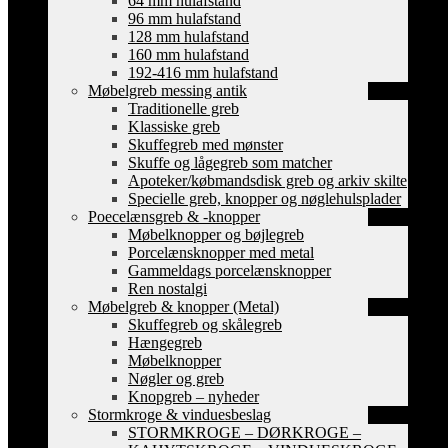
64 mm hulafstand
96 mm hulafstand
128 mm hulafstand
160 mm hulafstand
192-416 mm hulafstand
Møbelgreb messing antik
Traditionelle greb
Klassiske greb
Skuffegreb med mønster
Skuffe og lågegreb som matcher
Apoteker/købmandsdisk greb og arkiv skilte
Specielle greb, knopper og nøglehulsplader
Poecelænsgreb & -knopper
Møbelknopper og bøjlegreb
Porcelænsknopper med metal
Gammeldags porcelænsknopper
Ren nostalgi
Møbelgreb & knopper (Metal)
Skuffegreb og skålegreb
Hængegreb
Møbelknopper
Nøgler og greb
Knopgreb – nyheder
Stormkroge & vinduesbeslag
STORMKROGE – DØRKROGE –