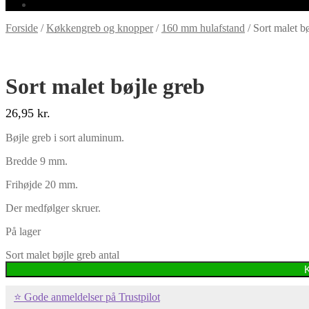
Forside
/
Køkkengreb og knopper
/
160 mm hulafstand
/
Sort malet b
Sort malet bøjle greb
26,95
kr.
Bøjle greb i sort aluminum.
Bredde 9 mm.
Frihøjde 20 mm.
Der medfølger skruer.
På lager
Sort malet bøjle greb antal
⭐ Gode anmeldelser på Trustpilot