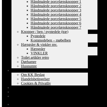
Håndmalede porcelænsknopper 1
Håndmalede porcelænsknopper 2
Håndmalede porcelænsknopper 3
Håndmalede porcelænsknopper 4
Håndmalede porcelænsknopper 5
Håndmalede porcelænsknopper 6
Håndmalede porcelænsknopper 7
Knopper / ben / pyntedele (træ)
Pyntedele
Kommodeben – møbelben
Hængsler & vinkler mv.
Hængsler
VINKLER
Toilet artikler retro
Dørhamre
Husnumre
Om os
Om KK Beslag
Handelsbetingelser
Cookies & Privatliv
Erhverv
EAN-fakturering
Min Konto
0,00
kr.
0 varer