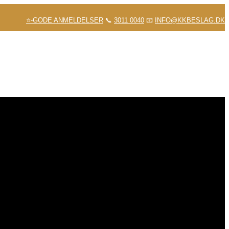
⭐-GODE ANMELDELSER
📞
3011 0040
📧
INFO@KKBESLAG.DK