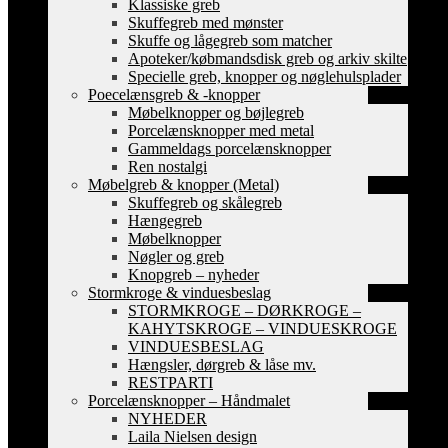
Klassiske greb
Skuffegreb med mønster
Skuffe og lågegreb som matcher
Apoteker/købmandsdisk greb og arkiv skilte
Specielle greb, knopper og nøglehulsplader
Poecelænsgreb & -knopper
Møbelknopper og bøjlegreb
Porcelænsknopper med metal
Gammeldags porcelænsknopper
Ren nostalgi
Møbelgreb & knopper (Metal)
Skuffegreb og skålegreb
Hængegreb
Møbelknopper
Nøgler og greb
Knopgreb – nyheder
Stormkroge & vinduesbeslag
STORMKROGE – DØRKROGE –
KAHYTSKROGE – VINDUESKROGE
VINDUESBESLAG
Hængsler, dørgreb & låse mv.
RESTPARTI
Porcelænsknopper – Håndmalet
NYHEDER
Laila Nielsen design