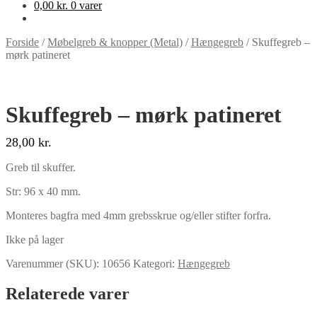
0,00
kr.
0 varer
Forside
/
Møbelgreb & knopper (Metal)
/
Hængegreb
/
Skuffegreb –
mørk patineret
Skuffegreb – mørk patineret
28,00
kr.
Greb til skuffer.
Str: 96 x 40 mm.
Monteres bagfra med 4mm grebsskrue og/eller stifter forfra.
Ikke på lager
Varenummer (SKU):
10656
Kategori:
Hængegreb
Relaterede varer