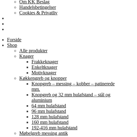
Om KK Beslag
Handelsbetingelser
Cookies & Privatliv
Erhverv
EAN-fakturering
Min Konto
Forside
Shop
Alle produkter
Knager
Frakkeknager
Enkeltknager
Motivknager
Køkkengreb og knopper
Knopgreb – messing – kobber – patinerede
mm.
Knopgreb og 32 mm hulafstand – stål og
aluminium
64 mm hulafstand
96 mm hulafstand
128 mm hulafstand
160 mm hulafstand
192-416 mm hulafstand
Møbelgreb messing antik