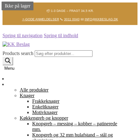
Ikke på lager
Ikke på lager
📦 1-3 DAGE – FRAGT 34,5 KR.
⭐-GODE ANMELDELSER
📞
3011 0040
📧
INFO@KKBESLAG.DK
Spring til navigation
Spring til indhold
Products search
Menu
Forside
Shop
Alle produkter
Knager
Frakkeknager
Enkeltknager
Motivknager
Køkkengreb og knopper
Knopgreb – messing – kobber – patinerede
mm.
Knopgreb og 32 mm hulafstand – stål og