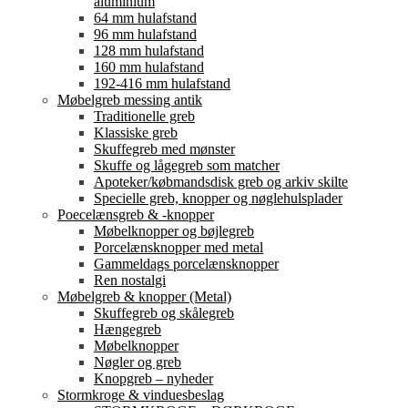
aluminium
64 mm hulafstand
96 mm hulafstand
128 mm hulafstand
160 mm hulafstand
192-416 mm hulafstand
Møbelgreb messing antik
Traditionelle greb
Klassiske greb
Skuffegreb med mønster
Skuffe og lågegreb som matcher
Apoteker/købmandsdisk greb og arkiv skilte
Specielle greb, knopper og nøglehulsplader
Poecelænsgreb & -knopper
Møbelknopper og bøjlegreb
Porcelænsknopper med metal
Gammeldags porcelænsknopper
Ren nostalgi
Møbelgreb & knopper (Metal)
Skuffegreb og skålegreb
Hængegreb
Møbelknopper
Nøgler og greb
Knopgreb – nyheder
Stormkroge & vinduesbeslag