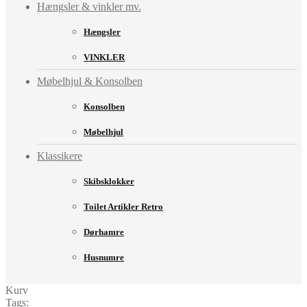
Hængsler & vinkler mv.
Hængsler
VINKLER
Møbelhjul & Konsolben
Konsolben
Møbelhjul
Klassikere
Skibsklokker
Toilet Artikler Retro
Dørhamre
Husnumre
Kurv
Tags: