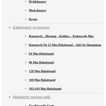
Hyldeknager
Motivknager
Kroge
Køkkengreb og knopper
Knopgreb – Messing – Kobber – Patinerede Mm.
Knopgreb Og 32 Mm Hulafstand – Stål Og Aluminium
64 Mm Hulafstand
96 Mm Hulafstand
128 Mm Hulafstand
160 Mm Hulafstand
192-416 Mm Hulafstand
Møbelgreb messing antik
Traditionelle Greb