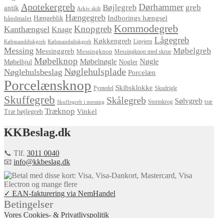
Apotekergreb
Dørhammer
Bøjlegreb
greb
antik
Arkiv skilt
Hængegreb
Indborings hængsel
håndmalet
Hængeblik
Kommodegreb
Knopgreb
Kanthængsel
Knage
Lågegreb
Køkkengreb
Ligejern
Købmanddiskgreb
Købmandsdiskgreb
Messing
Møbelgreb
Messinggreb
Messingknop
Messingknop med skrue
Møbelknop
Møbelnøgle
Nøgle
Møbelhjul
Nogler
Nøglehulsplade
Nøglehulsbeslag
Porcelæn
Porcelænsknop
Skibsklokke
Pyntedel
Skudrigle
Skuffegreb
Skålegreb
Sølvgreb
træ
Stormkrog
Skuffegreb i messing
Træknop
Vinkel
Træ bøjlegreb
KKBeslag.dk
📞 Tlf.
3011 0040
📧
info@kkbeslag.dk
✓ EAN-fakturering via NemHandel
Betingelser
Vores Cookies- & Privatlivspolitik