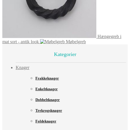
Hængegreb i
mat sort - antik look
Møbelgreb
Kategorier
Knager
Frakkeknager
Enkeltknager
Dobbeltknager
Trekrogsknager
Foldeknager