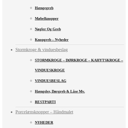
Hængegreb
Møbelknopper
Nøgler Og Greb
Knopgreb – Nyheder
Stormkroge & vinduesbeslag
STORMKROGE – DØRKROGE – KAHYTSKROGE –
VINDUESKROGE
VINDUESBESLAG
Hængsler, Dørgreb & Låse Mv.
RESTPARTI
Porcelænsknopper – Håndmalet
NYHEDER