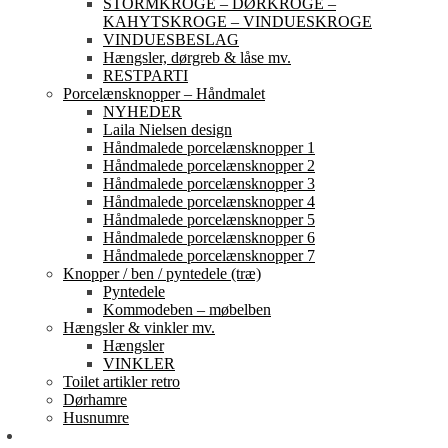
STORMKROGE – DØRKROGE –
KAHYTSKROGE – VINDUESKROGE
VINDUESBESLAG
Hængsler, dørgreb & låse mv.
RESTPARTI
Porcelænsknopper – Håndmalet
NYHEDER
Laila Nielsen design
Håndmalede porcelænsknopper 1
Håndmalede porcelænsknopper 2
Håndmalede porcelænsknopper 3
Håndmalede porcelænsknopper 4
Håndmalede porcelænsknopper 5
Håndmalede porcelænsknopper 6
Håndmalede porcelænsknopper 7
Knopper / ben / pyntedele (træ)
Pyntedele
Kommodeben – møbelben
Hængsler & vinkler mv.
Hængsler
VINKLER
Toilet artikler retro
Dørhamre
Husnumre
Om os