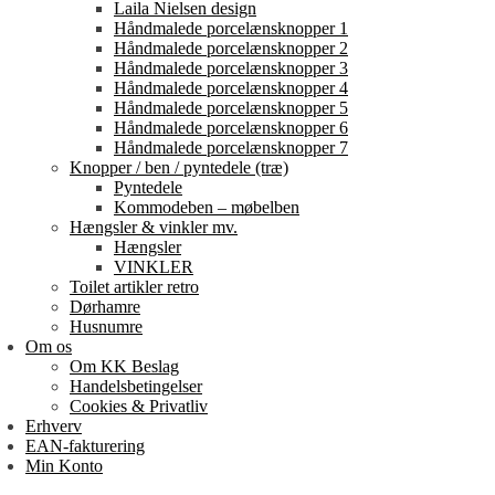
Laila Nielsen design
Håndmalede porcelænsknopper 1
Håndmalede porcelænsknopper 2
Håndmalede porcelænsknopper 3
Håndmalede porcelænsknopper 4
Håndmalede porcelænsknopper 5
Håndmalede porcelænsknopper 6
Håndmalede porcelænsknopper 7
Knopper / ben / pyntedele (træ)
Pyntedele
Kommodeben – møbelben
Hængsler & vinkler mv.
Hængsler
VINKLER
Toilet artikler retro
Dørhamre
Husnumre
Om os
Om KK Beslag
Handelsbetingelser
Cookies & Privatliv
Erhverv
EAN-fakturering
Min Konto