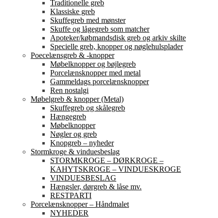
Traditionelle greb
Klassiske greb
Skuffegreb med mønster
Skuffe og lågegreb som matcher
Apoteker/købmandsdisk greb og arkiv skilte
Specielle greb, knopper og nøglehulsplader
Poecelænsgreb & -knopper
Møbelknopper og bøjlegreb
Porcelænsknopper med metal
Gammeldags porcelænsknopper
Ren nostalgi
Møbelgreb & knopper (Metal)
Skuffegreb og skålegreb
Hængegreb
Møbelknopper
Nøgler og greb
Knopgreb – nyheder
Stormkroge & vinduesbeslag
STORMKROGE – DØRKROGE –
KAHYTSKROGE – VINDUESKROGE
VINDUESBESLAG
Hængsler, dørgreb & låse mv.
RESTPARTI
Porcelænsknopper – Håndmalet
NYHEDER