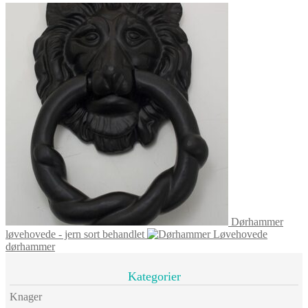
Dørhammer
løvehovede - jern sort behandlet
Løvehovede
dørhammer
Kategorier
Knager