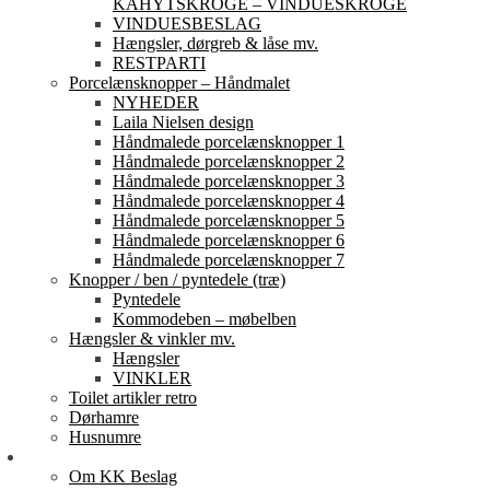
KAHYTSKROGE – VINDUESKROGE
VINDUESBESLAG
Hængsler, dørgreb & låse mv.
RESTPARTI
Porcelænsknopper – Håndmalet
NYHEDER
Laila Nielsen design
Håndmalede porcelænsknopper 1
Håndmalede porcelænsknopper 2
Håndmalede porcelænsknopper 3
Håndmalede porcelænsknopper 4
Håndmalede porcelænsknopper 5
Håndmalede porcelænsknopper 6
Håndmalede porcelænsknopper 7
Knopper / ben / pyntedele (træ)
Pyntedele
Kommodeben – møbelben
Hængsler & vinkler mv.
Hængsler
VINKLER
Toilet artikler retro
Dørhamre
Husnumre
Om os
Om KK Beslag