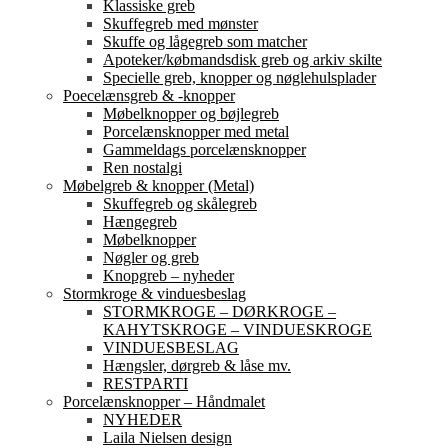
Klassiske greb
Skuffegreb med mønster
Skuffe og lågegreb som matcher
Apoteker/købmandsdisk greb og arkiv skilte
Specielle greb, knopper og nøglehulsplader
Poecelænsgreb & -knopper
Møbelknopper og bøjlegreb
Porcelænsknopper med metal
Gammeldags porcelænsknopper
Ren nostalgi
Møbelgreb & knopper (Metal)
Skuffegreb og skålegreb
Hængegreb
Møbelknopper
Nøgler og greb
Knopgreb – nyheder
Stormkroge & vinduesbeslag
STORMKROGE – DØRKROGE –
KAHYTSKROGE – VINDUESKROGE
VINDUESBESLAG
Hængsler, dørgreb & låse mv.
RESTPARTI
Porcelænsknopper – Håndmalet
NYHEDER
Laila Nielsen design