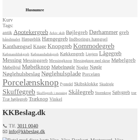
Husnumre
Kurv
Tags:
Apotekergreb
Dørhammer
Bøjlegreb
greb
antik
Arkiv skilt
Hængegreb
Indborings hængsel
håndmalet
Hængeblik
Kommodegreb
Knopgreb
Kanthængsel
Knage
Lågegreb
Køkkengreb
Ligejern
Købmanddiskgreb
Købmandsdiskgreb
Messing
Møbelgreb
Messinggreb
Messingknop
Messingknop med skrue
Møbelknop
Møbelnøgle
Nøgle
Møbelhjul
Nogler
Nøglehulsplade
Nøglehulsbeslag
Porcelæn
Porcelænsknop
Skibsklokke
Pyntedel
Skudrigle
Skuffegreb
Skålegreb
Sølvgreb
træ
Stormkrog
Skuffegreb i messing
Træknop
Vinkel
Træ bøjlegreb
KKBeslag.dk
📞 Tlf.
3011 0040
📧
info@kkbeslag.dk