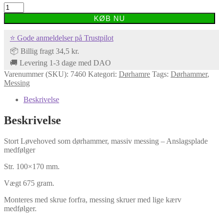
Stort
flot
KØB NU
løvehovede
som
⭐ Gode anmeldelser på Trustpilot
dørhammer
antal
📦 Billig fragt 34,5 kr.
🚚 Levering 1-3 dage med DAO
Varenummer (SKU):
7460
Kategori:
Dørhamre
Tags:
Dørhammer
,
Messing
Beskrivelse
Beskrivelse
Stort Løvehoved som dørhammer, massiv messing – Anslagsplade
medfølger
Str. 100×170 mm.
Vægt 675 gram.
Monteres med skrue forfra, messing skruer med lige kærv
medfølger.