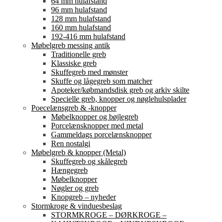
64 mm hulafstand
96 mm hulafstand
128 mm hulafstand
160 mm hulafstand
192-416 mm hulafstand
Møbelgreb messing antik
Traditionelle greb
Klassiske greb
Skuffegreb med mønster
Skuffe og lågegreb som matcher
Apoteker/købmandsdisk greb og arkiv skilte
Specielle greb, knopper og nøglehulsplader
Poecelænsgreb & -knopper
Møbelknopper og bøjlegreb
Porcelænsknopper med metal
Gammeldags porcelænsknopper
Ren nostalgi
Møbelgreb & knopper (Metal)
Skuffegreb og skålegreb
Hængegreb
Møbelknopper
Nøgler og greb
Knopgreb – nyheder
Stormkroge & vinduesbeslag
STORMKROGE – DØRKROGE –