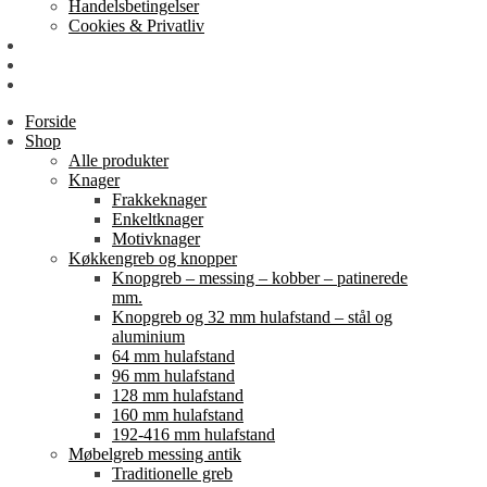
Handelsbetingelser
Cookies & Privatliv
Erhverv
EAN-fakturering
Min Konto
Forside
Shop
Alle produkter
Knager
Frakkeknager
Enkeltknager
Motivknager
Køkkengreb og knopper
Knopgreb – messing – kobber – patinerede
mm.
Knopgreb og 32 mm hulafstand – stål og
aluminium
64 mm hulafstand
96 mm hulafstand
128 mm hulafstand
160 mm hulafstand
192-416 mm hulafstand
Møbelgreb messing antik
Traditionelle greb