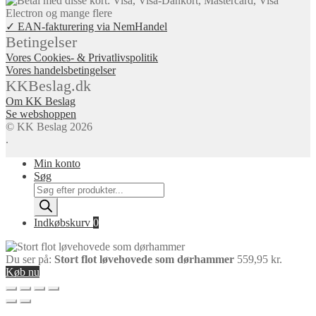
✓ EAN-fakturering via NemHandel
Betingelser
Vores Cookies- & Privatlivspolitik
Vores handelsbetingelser
KKBeslag.dk
Om KK Beslag
Se webshoppen
© KK Beslag 2026
.
Min konto
Søg
Products
search
Indkøbskurv
0
Du ser på:
Stort flot løvehovede som dørhammer
559,95
kr.
Køb nu