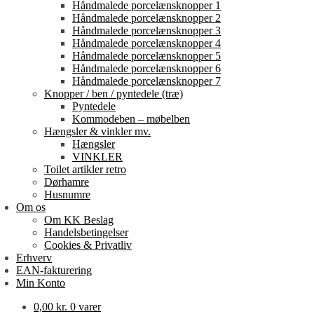
Håndmalede porcelænsknopper 1
Håndmalede porcelænsknopper 2
Håndmalede porcelænsknopper 3
Håndmalede porcelænsknopper 4
Håndmalede porcelænsknopper 5
Håndmalede porcelænsknopper 6
Håndmalede porcelænsknopper 7
Knopper / ben / pyntedele (træ)
Pyntedele
Kommodeben – møbelben
Hængsler & vinkler mv.
Hængsler
VINKLER
Toilet artikler retro
Dørhamre
Husnumre
Om os
Om KK Beslag
Handelsbetingelser
Cookies & Privatliv
Erhverv
EAN-fakturering
Min Konto
0,00
kr.
0 varer