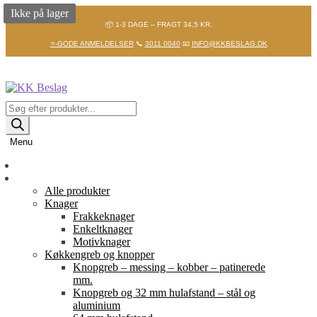
Ikke på lager
📦 1-3 DAGE – FRAGT 34,5 KR.
⭐-GODE ANMELDELSER
📞
3011 0040
📧
INFO@KKBESLAG.DK
Spring
Spring
til
til
navigation
indhold
Products
search
Menu
Forside
Shop
Alle produkter
Knager
Frakkeknager
Enkeltknager
Motivknager
Køkkengreb og knopper
Knopgreb – messing – kobber – patinerede
mm.
Knopgreb og 32 mm hulafstand – stål og
aluminium