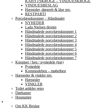
KAHYTSKROGE – VINDUESKROGE
VINDUESBESLAG
Hængsler, dørgreb & låse mv.
RESTPARTI
Porcelænsknopper – Håndmalet
NYHEDER
Laila Nielsen design
Håndmalede porcelænsknopper 1
Håndmalede porcelænsknopper 2
Håndmalede porcelænsknopper 3
Håndmalede porcelænsknopper 4
Håndmalede porcelænsknopper 5
Håndmalede porcelænsknopper 6
Håndmalede porcelænsknopper 7
Knopper / ben / pyntedele (træ)
Pyntedele
Kommodeben – møbelben
Hængsler & vinkler mv.
Hængsler
VINKLER
Toilet artikler retro
Dørhamre
Husnumre
Om os
Om KK Beslag