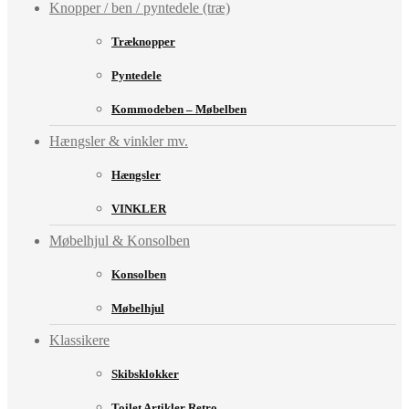
Knopper / ben / pyntedele (træ)
Træknopper
Pyntedele
Kommodeben – Møbelben
Hængsler & vinkler mv.
Hængsler
VINKLER
Møbelhjul & Konsolben
Konsolben
Møbelhjul
Klassikere
Skibsklokker
Toilet Artikler Retro