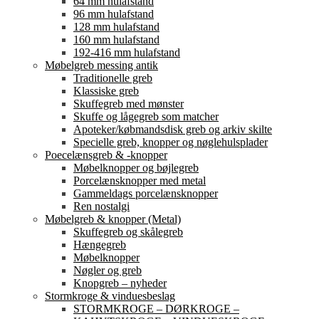
64 mm hulafstand
96 mm hulafstand
128 mm hulafstand
160 mm hulafstand
192-416 mm hulafstand
Møbelgreb messing antik
Traditionelle greb
Klassiske greb
Skuffegreb med mønster
Skuffe og lågegreb som matcher
Apoteker/købmandsdisk greb og arkiv skilte
Specielle greb, knopper og nøglehulsplader
Poecelænsgreb & -knopper
Møbelknopper og bøjlegreb
Porcelænsknopper med metal
Gammeldags porcelænsknopper
Ren nostalgi
Møbelgreb & knopper (Metal)
Skuffegreb og skålegreb
Hængegreb
Møbelknopper
Nøgler og greb
Knopgreb – nyheder
Stormkroge & vinduesbeslag
STORMKROGE – DØRKROGE –