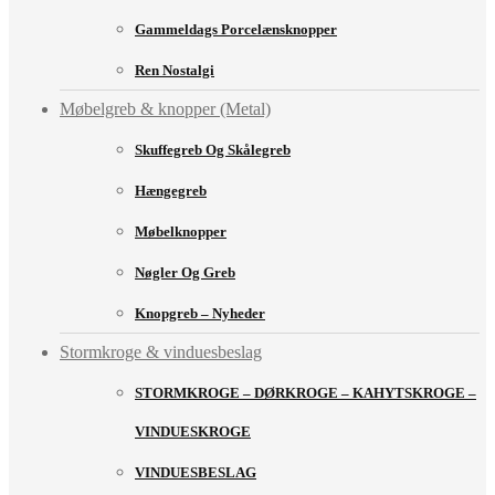
Gammeldags Porcelænsknopper
Ren Nostalgi
Møbelgreb & knopper (Metal)
Skuffegreb Og Skålegreb
Hængegreb
Møbelknopper
Nøgler Og Greb
Knopgreb – Nyheder
Stormkroge & vinduesbeslag
STORMKROGE – DØRKROGE – KAHYTSKROGE –
VINDUESKROGE
VINDUESBESLAG