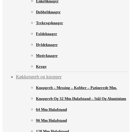
Enkeltknager
Dobbeltknager
Trekrogsknager
Foldeknager
Hyldeknager
Motivknager
Kroge
Køkkengreb og knopper
Knopgreb – Messing – Kobber – Patinerede Mm.
Knopgreb Og 32 Mm Hulafstand – Stål Og Aluminium
64 Mm Hulafstand
96 Mm Hulafstand
128 Mm Hulafstand