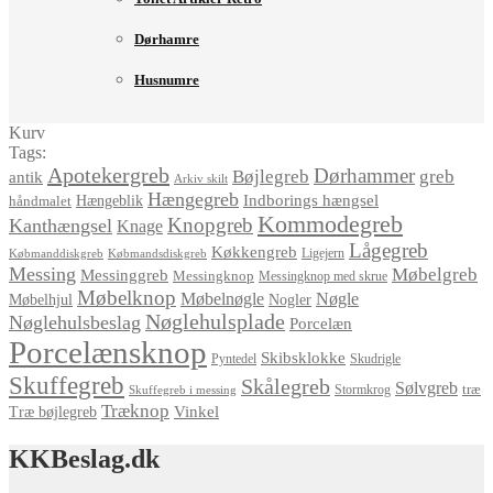
Dørhamre
Husnumre
Kurv
Tags:
Apotekergreb
Dørhammer
Bøjlegreb
greb
antik
Arkiv skilt
Hængegreb
Indborings hængsel
håndmalet
Hængeblik
Kommodegreb
Knopgreb
Kanthængsel
Knage
Lågegreb
Køkkengreb
Ligejern
Købmanddiskgreb
Købmandsdiskgreb
Messing
Møbelgreb
Messinggreb
Messingknop
Messingknop med skrue
Møbelknop
Møbelnøgle
Nøgle
Møbelhjul
Nogler
Nøglehulsplade
Nøglehulsbeslag
Porcelæn
Porcelænsknop
Skibsklokke
Pyntedel
Skudrigle
Skuffegreb
Skålegreb
Sølvgreb
træ
Stormkrog
Skuffegreb i messing
Træknop
Vinkel
Træ bøjlegreb
KKBeslag.dk