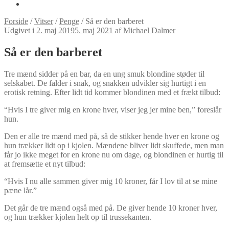
Forside
/
Vitser
/
Penge
/
Så er den barberet
Udgivet i
2. maj 2019
5. maj 2021
af
Michael Dalmer
Så er den barberet
Tre mænd sidder på en bar, da en ung smuk blondine støder til
selskabet. De falder i snak, og snakken udvikler sig hurtigt i en
erotisk retning. Efter lidt tid kommer blondinen med et frækt tilbud:
“Hvis I tre giver mig en krone hver, viser jeg jer mine ben,” foreslår
hun.
Den er alle tre mænd med på, så de stikker hende hver en krone og
hun trækker lidt op i kjolen. Mændene bliver lidt skuffede, men man
får jo ikke meget for en krone nu om dage, og blondinen er hurtig til
at fremsætte et nyt tilbud:
“Hvis I nu alle sammen giver mig 10 kroner, får I lov til at se mine
pæne lår.”
Det går de tre mænd også med på. De giver hende 10 kroner hver,
og hun trækker kjolen helt op til trussekanten.