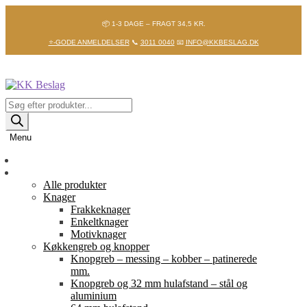
📦 1-3 DAGE – FRAGT 34,5 KR.
⭐-GODE ANMELDELSER
📞
3011 0040
📧
INFO@KKBESLAG.DK
Spring
Spring
til
til
navigation
indhold
Products
search
Menu
Forside
Shop
Alle produkter
Knager
Frakkeknager
Enkeltknager
Motivknager
Køkkengreb og knopper
Knopgreb – messing – kobber – patinerede
mm.
Knopgreb og 32 mm hulafstand – stål og
aluminium