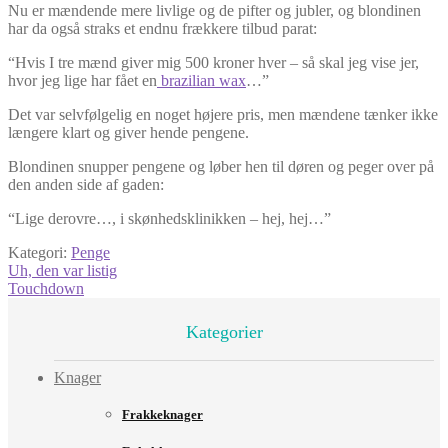
Nu er mændende mere livlige og de pifter og jubler, og blondinen
har da også straks et endnu frækkere tilbud parat:
“Hvis I tre mænd giver mig 500 kroner hver – så skal jeg vise jer,
hvor jeg lige har fået en
brazilian wax
…”
Det var selvfølgelig en noget højere pris, men mændene tænker ikke
længere klart og giver hende pengene.
Blondinen snupper pengene og løber hen til døren og peger over på
den anden side af gaden:
“Lige derovre…, i skønhedsklinikken – hej, hej…”
Kategori:
Penge
Indlægsnavigation
Forrige
Uh, den var listig
indlæg:
Næste
Touchdown
indlæg:
Kategorier
Knager
Frakkeknager