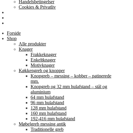
Handelsbetingelser
Cookies & Privatliv
Erhverv
EAN-fakturering
Min Konto
Forside
Shop
Alle produkter
Knager
Frakkeknager
Enkeltknager
Motivknager
Køkkengreb og knopper
Knopgreb – messing – kobber – patinerede
mm.
Knopgreb og 32 mm hulafstand – stål og
aluminium
64 mm hulafstand
96 mm hulafstand
128 mm hulafstand
160 mm hulafstand
192-416 mm hulafstand
Møbelgreb messing antik
Traditionelle greb