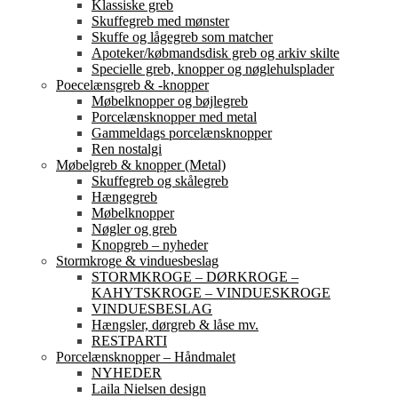
Klassiske greb
Skuffegreb med mønster
Skuffe og lågegreb som matcher
Apoteker/købmandsdisk greb og arkiv skilte
Specielle greb, knopper og nøglehulsplader
Poecelænsgreb & -knopper
Møbelknopper og bøjlegreb
Porcelænsknopper med metal
Gammeldags porcelænsknopper
Ren nostalgi
Møbelgreb & knopper (Metal)
Skuffegreb og skålegreb
Hængegreb
Møbelknopper
Nøgler og greb
Knopgreb – nyheder
Stormkroge & vinduesbeslag
STORMKROGE – DØRKROGE –
KAHYTSKROGE – VINDUESKROGE
VINDUESBESLAG
Hængsler, dørgreb & låse mv.
RESTPARTI
Porcelænsknopper – Håndmalet
NYHEDER
Laila Nielsen design