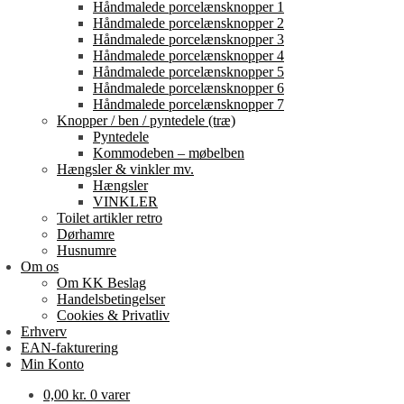
Håndmalede porcelænsknopper 1
Håndmalede porcelænsknopper 2
Håndmalede porcelænsknopper 3
Håndmalede porcelænsknopper 4
Håndmalede porcelænsknopper 5
Håndmalede porcelænsknopper 6
Håndmalede porcelænsknopper 7
Knopper / ben / pyntedele (træ)
Pyntedele
Kommodeben – møbelben
Hængsler & vinkler mv.
Hængsler
VINKLER
Toilet artikler retro
Dørhamre
Husnumre
Om os
Om KK Beslag
Handelsbetingelser
Cookies & Privatliv
Erhverv
EAN-fakturering
Min Konto
0,00
kr.
0 varer