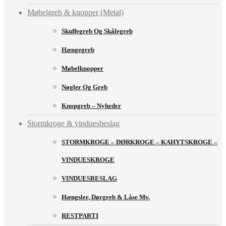
Møbelgreb & knopper (Metal)
Skuffegreb Og Skålegreb
Hængegreb
Møbelknopper
Nøgler Og Greb
Knopgreb – Nyheder
Stormkroge & vinduesbeslag
STORMKROGE – DØRKROGE – KAHYTSKROGE –
VINDUESKROGE
VINDUESBESLAG
Hængsler, Dørgreb & Låse Mv.
RESTPARTI