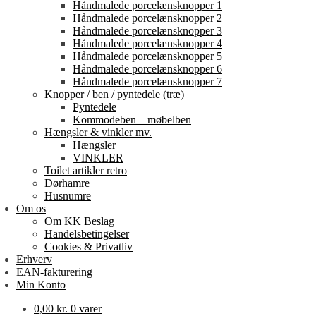
Håndmalede porcelænsknopper 1
Håndmalede porcelænsknopper 2
Håndmalede porcelænsknopper 3
Håndmalede porcelænsknopper 4
Håndmalede porcelænsknopper 5
Håndmalede porcelænsknopper 6
Håndmalede porcelænsknopper 7
Knopper / ben / pyntedele (træ)
Pyntedele
Kommodeben – møbelben
Hængsler & vinkler mv.
Hængsler
VINKLER
Toilet artikler retro
Dørhamre
Husnumre
Om os
Om KK Beslag
Handelsbetingelser
Cookies & Privatliv
Erhverv
EAN-fakturering
Min Konto
0,00
kr.
0 varer