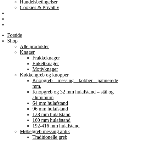
Handelsbetingelser
Cookies & Privatliv
Erhverv
EAN-fakturering
Min Konto
Forside
Shop
Alle produkter
Knager
Frakkeknager
Enkeltknager
Motivknager
Køkkengreb og knopper
Knopgreb – messing – kobber – patinerede
mm.
Knopgreb og 32 mm hulafstand – stål og
aluminium
64 mm hulafstand
96 mm hulafstand
128 mm hulafstand
160 mm hulafstand
192-416 mm hulafstand
Møbelgreb messing antik
Traditionelle greb