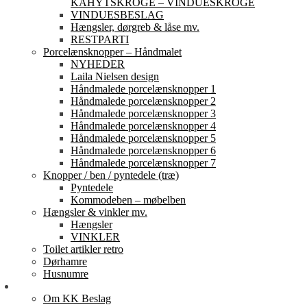
KAHYTSKROGE – VINDUESKROGE
VINDUESBESLAG
Hængsler, dørgreb & låse mv.
RESTPARTI
Porcelænsknopper – Håndmalet
NYHEDER
Laila Nielsen design
Håndmalede porcelænsknopper 1
Håndmalede porcelænsknopper 2
Håndmalede porcelænsknopper 3
Håndmalede porcelænsknopper 4
Håndmalede porcelænsknopper 5
Håndmalede porcelænsknopper 6
Håndmalede porcelænsknopper 7
Knopper / ben / pyntedele (træ)
Pyntedele
Kommodeben – møbelben
Hængsler & vinkler mv.
Hængsler
VINKLER
Toilet artikler retro
Dørhamre
Husnumre
Om os
Om KK Beslag