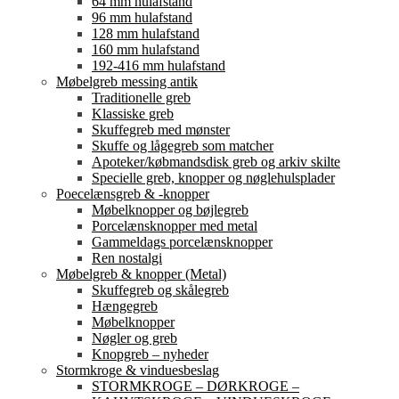
64 mm hulafstand
96 mm hulafstand
128 mm hulafstand
160 mm hulafstand
192-416 mm hulafstand
Møbelgreb messing antik
Traditionelle greb
Klassiske greb
Skuffegreb med mønster
Skuffe og lågegreb som matcher
Apoteker/købmandsdisk greb og arkiv skilte
Specielle greb, knopper og nøglehulsplader
Poecelænsgreb & -knopper
Møbelknopper og bøjlegreb
Porcelænsknopper med metal
Gammeldags porcelænsknopper
Ren nostalgi
Møbelgreb & knopper (Metal)
Skuffegreb og skålegreb
Hængegreb
Møbelknopper
Nøgler og greb
Knopgreb – nyheder
Stormkroge & vinduesbeslag
STORMKROGE – DØRKROGE –