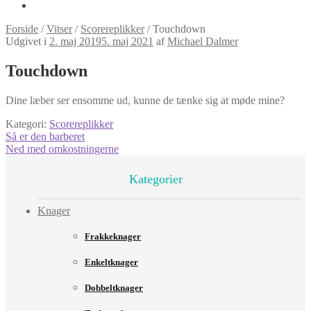
Forside
/
Vitser
/
Scorereplikker
/
Touchdown
Udgivet i
2. maj 2019
5. maj 2021
af
Michael Dalmer
Touchdown
Dine læber ser ensomme ud, kunne de tænke sig at møde mine?
Kategori:
Scorereplikker
Indlægsnavigation
Forrige
Så er den barberet
indlæg:
Næste
Ned med omkostningerne
indlæg:
Kategorier
Knager
Frakkeknager
Enkeltknager
Dobbeltknager