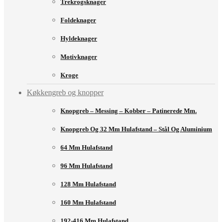
Trekrogsknager
Foldeknager
Hyldeknager
Motivknager
Kroge
Køkkengreb og knopper
Knopgreb – Messing – Kobber – Patinerede Mm.
Knopgreb Og 32 Mm Hulafstand – Stål Og Aluminium
64 Mm Hulafstand
96 Mm Hulafstand
128 Mm Hulafstand
160 Mm Hulafstand
192-416 Mm Hulafstand