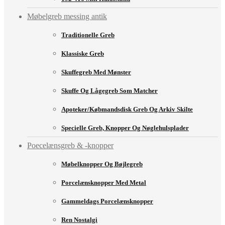
Møbelgreb messing antik
Traditionelle Greb
Klassiske Greb
Skuffegreb Med Mønster
Skuffe Og Lågegreb Som Matcher
Apoteker/købmandsdisk Greb Og Arkiv Skilte
Specielle Greb, Knopper Og Nøglehulsplader
Poecelænsgreb & -knopper
Møbelknopper Og Bøjlegreb
Porcelænsknopper Med Metal
Gammeldags Porcelænsknopper
Ren Nostalgi