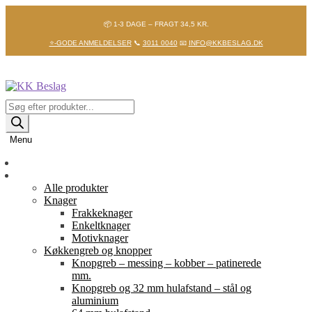
📦 1-3 DAGE – FRAGT 34,5 KR.
⭐-GODE ANMELDELSER
📞
3011 0040
📧
INFO@KKBESLAG.DK
Spring
Spring
til
til
navigation
indhold
Products
search
Menu
Forside
Shop
Alle produkter
Knager
Frakkeknager
Enkeltknager
Motivknager
Køkkengreb og knopper
Knopgreb – messing – kobber – patinerede
mm.
Knopgreb og 32 mm hulafstand – stål og
aluminium