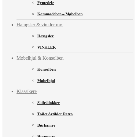
Pyntedele
Kommodeben – Møbelben
Hængsler & vinkler mv.
Hængsler
VINKLER
Møbelhjul & Konsolben
Konsolben
Møbelhjul
Klassikere
Skibsklokker
Toilet Artikler Retro
Dørhamre
Husnumre