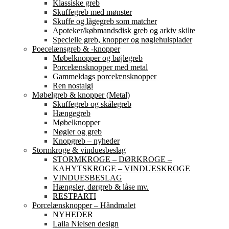
Klassiske greb
Skuffegreb med mønster
Skuffe og lågegreb som matcher
Apoteker/købmandsdisk greb og arkiv skilte
Specielle greb, knopper og nøglehulsplader
Poecelænsgreb & -knopper
Møbelknopper og bøjlegreb
Porcelænsknopper med metal
Gammeldags porcelænsknopper
Ren nostalgi
Møbelgreb & knopper (Metal)
Skuffegreb og skålegreb
Hængegreb
Møbelknopper
Nøgler og greb
Knopgreb – nyheder
Stormkroge & vinduesbeslag
STORMKROGE – DØRKROGE –
KAHYTSKROGE – VINDUESKROGE
VINDUESBESLAG
Hængsler, dørgreb & låse mv.
RESTPARTI
Porcelænsknopper – Håndmalet
NYHEDER
Laila Nielsen design