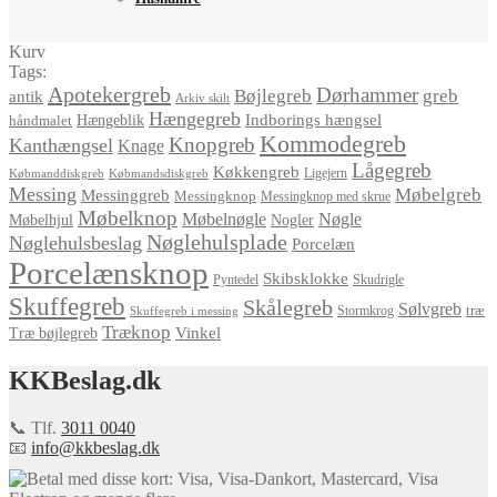
Kurv
Tags:
Apotekergreb
Dørhammer
Bøjlegreb
greb
antik
Arkiv skilt
Hængegreb
Indborings hængsel
håndmalet
Hængeblik
Kommodegreb
Knopgreb
Kanthængsel
Knage
Lågegreb
Køkkengreb
Ligejern
Købmanddiskgreb
Købmandsdiskgreb
Messing
Møbelgreb
Messinggreb
Messingknop
Messingknop med skrue
Møbelknop
Møbelnøgle
Nøgle
Møbelhjul
Nogler
Nøglehulsplade
Nøglehulsbeslag
Porcelæn
Porcelænsknop
Skibsklokke
Pyntedel
Skudrigle
Skuffegreb
Skålegreb
Sølvgreb
træ
Stormkrog
Skuffegreb i messing
Træknop
Vinkel
Træ bøjlegreb
KKBeslag.dk
📞 Tlf.
3011 0040
📧
info@kkbeslag.dk